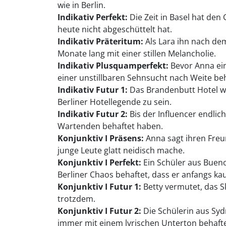
wie in Berlin.
Indikativ Perfekt:
Die Zeit in Basel hat den
heute nicht abgeschüttelt hat.
Indikativ Präteritum:
Als Lara ihn nach dem
Monate lang mit einer stillen Melancholie.
Indikativ Plusquamperfekt:
Bevor Anna ein
einer unstillbaren Sehnsucht nach Weite beh
Indikativ Futur 1:
Das Brandenbutt Hotel wi
Berliner Hotellegende zu sein.
Indikativ Futur 2:
Bis der Influencer endlic
Wartenden behaftet haben.
Konjunktiv I Präsens:
Anna sagt ihren Freu
junge Leute glatt neidisch mache.
Konjunktiv I Perfekt:
Ein Schüler aus Bueno
Berliner Chaos behaftet, dass er anfangs k
Konjunktiv I Futur 1:
Betty vermutet, das S
trotzdem.
Konjunktiv I Futur 2:
Die Schülerin aus Syd
immer mit einem lyrischen Unterton behaft