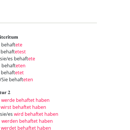
äteritum
h behaft
ete
 behaft
etest
/sie/es behaft
ete
r behaft
eten
r behaft
etet
/Sie behaft
eten
tur 2
h
werde behaftet haben
u
wirst behaftet haben
/sie/es
wird behaftet haben
r
werden behaftet haben
r
werdet behaftet haben