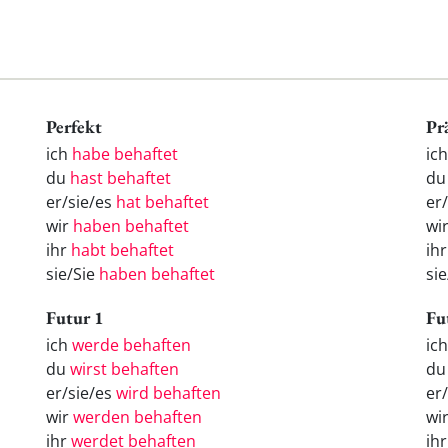
Perfekt
Pr
ich
habe behaftet
ic
du
hast behaftet
du
er/sie/es
hat behaftet
er
wir
haben behaftet
wi
ihr
habt behaftet
ih
sie/Sie
haben behaftet
sie
Futur 1
Fu
ich
werde behaften
ic
du
wirst behaften
d
er/sie/es
wird behaften
er
wir
werden behaften
wi
ihr
werdet behaften
ih