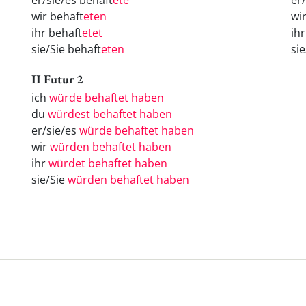
er/sie/es behaft
ete
er
wir behaft
eten
wi
ihr behaft
etet
ih
sie/Sie behaft
eten
si
II Futur 2
ich
würde behaftet haben
du
würdest behaftet haben
er/sie/es
würde behaftet haben
wir
würden behaftet haben
ihr
würdet behaftet haben
sie/Sie
würden behaftet haben