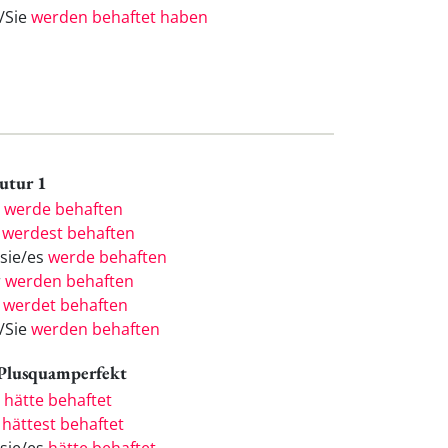
e/Sie
werden behaftet haben
Futur 1
h
werde behaften
u
werdest behaften
/sie/es
werde behaften
r
werden behaften
r
werdet behaften
e/Sie
werden behaften
 Plusquamperfekt
h
hätte behaftet
u
hättest behaftet