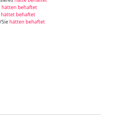
/sie/es
hätte behaftet
r
hätten behaftet
r
hättet behaftet
e/Sie
hätten behaftet