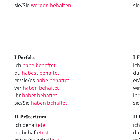
sie/Sie
werden behaften
si
I Perfekt
I 
ich
habe behaftet
ic
du
habest behaftet
d
er/sie/es
habe behaftet
er
wir
haben behaftet
wi
ihr
habet behaftet
ih
sie/Sie
haben behaftet
si
II Präteritum
II
ich behaft
ete
ic
du behaft
etest
d