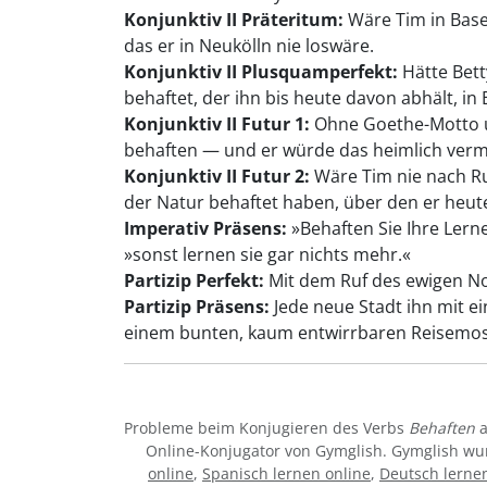
Konjunktiv II Präteritum:
Wäre Tim in Base
das er in Neukölln nie loswäre.
Konjunktiv II Plusquamperfekt:
Hätte Bett
behaftet, der ihn bis heute davon abhält, in B
Konjunktiv II Futur 1:
Ohne Goethe-Motto un
behaften — und er würde das heimlich verm
Konjunktiv II Futur 2:
Wäre Tim nie nach Rua
der Natur behaftet haben, über den er heute
Imperativ Präsens:
»Behaften Sie Ihre Lern
»sonst lernen sie gar nichts mehr.«
Partizip Perfekt:
Mit dem Ruf des ewigen No
Partizip Präsens:
Jede neue Stadt ihn mit ei
einem bunten, kaum entwirrbaren Reisemos
Probleme beim Konjugieren des Verbs
Behaften
a
Online-Konjugator von Gymglish. Gymglish wur
online
,
Spanisch lernen online
,
Deutsch lerne