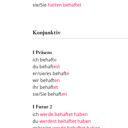
sie/Sie
hatten behaftet
Konjunktiv
I Präsens
ich behaft
e
du behaft
est
er/sie/es behaft
e
wir behaft
en
ihr behaft
et
sie/Sie behaft
en
I Futur 2
ich
werde behaftet haben
du
werdest behaftet haben