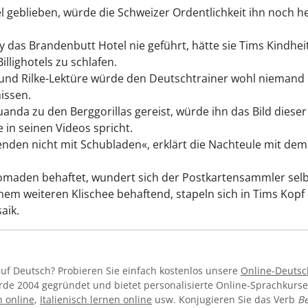
l geblieben, würde die Schweizer Ordentlichkeit ihn noch h
y das Brandenbutt Hotel nie geführt, hätte sie Tims Kindhe
illighotels zu schlafen.
d Rilke-Lektüre würde den Deutschtrainer wohl niemand mi
issen.
nda zu den Berggorillas gereist, würde ihn das Bild dieser 
 in seinen Videos spricht.
enden nicht mit Schubladen«, erklärt die Nachteule mit de
maden behaftet, wundert sich der Postkartensammler selbs
nem weiteren Klischee behaftend, stapeln sich in Tims Kopf d
aik.
uf Deutsch? Probieren Sie einfach kostenlos unsere
Online-Deutsc
de 2004 gegründet und bietet personalisierte Online-Sprachkurs
n online
,
Italienisch lernen online
usw. Konjugieren Sie das Verb
B