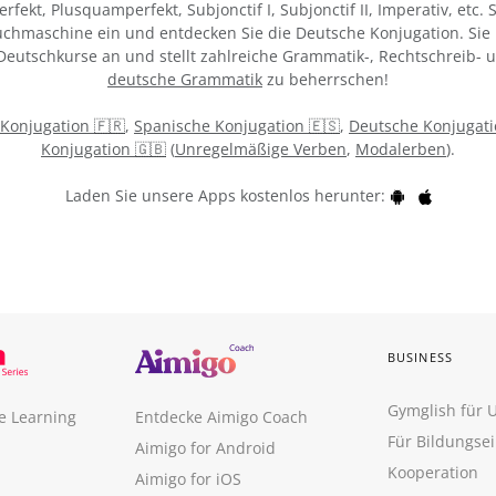
, Perfekt, Plusquamperfekt, Subjonctif I, Subjonctif II, Imperativ, etc
uchmaschine ein und entdecken Sie die Deutsche Konjugation. Sie 
 Deutschkurse an und stellt zahlreiche Grammatik-, Rechtschreib-
deutsche Grammatik
zu beherrschen!
 Konjugation 🇫🇷
,
Spanische Konjugation 🇪🇸
,
Deutsche Konjugati
Konjugation 🇬🇧
(
Unregelmäßige Verben
,
Modalerben
).
Laden Sie unsere Apps kostenlos herunter:
BUSINESS
Gymglish für
e Learning
Entdecke Aimigo Coach
Für Bildungse
Aimigo for Android
Kooperation
Aimigo for iOS