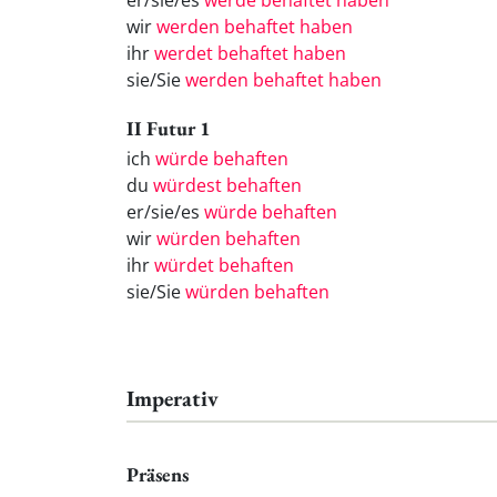
er/sie/es
werde behaftet haben
wir
werden behaftet haben
ihr
werdet behaftet haben
sie/Sie
werden behaftet haben
II Futur 1
ich
würde behaften
du
würdest behaften
er/sie/es
würde behaften
wir
würden behaften
ihr
würdet behaften
sie/Sie
würden behaften
Imperativ
Präsens