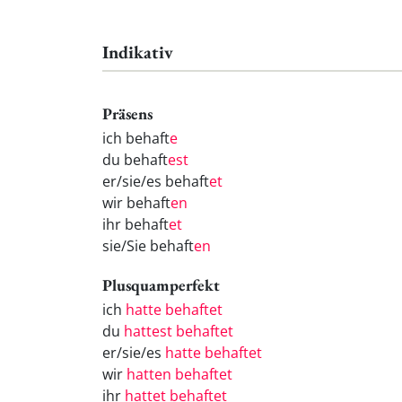
Indikativ
Präsens
ich behaft
e
du behaft
est
er/sie/es behaft
et
wir behaft
en
ihr behaft
et
sie/Sie behaft
en
Plusquamperfekt
ich
hatte behaftet
du
hattest behaftet
er/sie/es
hatte behaftet
wir
hatten behaftet
ihr
hattet behaftet