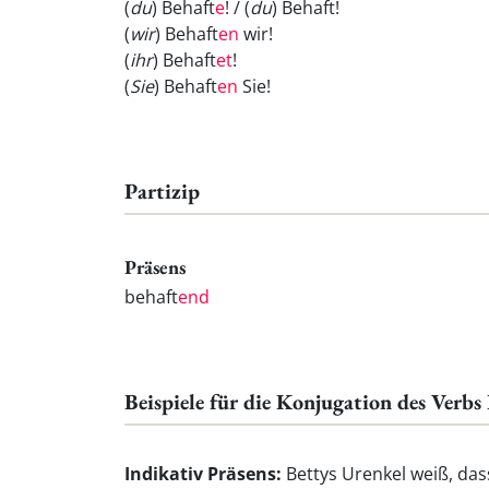
(
du
) Behaft
e
! / (
du
) Behaft
!
(
wir
) Behaft
en
wir!
(
ihr
) Behaft
et
!
(
Sie
) Behaft
en
Sie!
Partizip
Präsens
behaft
end
Beispiele für die Konjugation des Verbs
Indikativ Präsens:
Bettys Urenkel weiß, dass