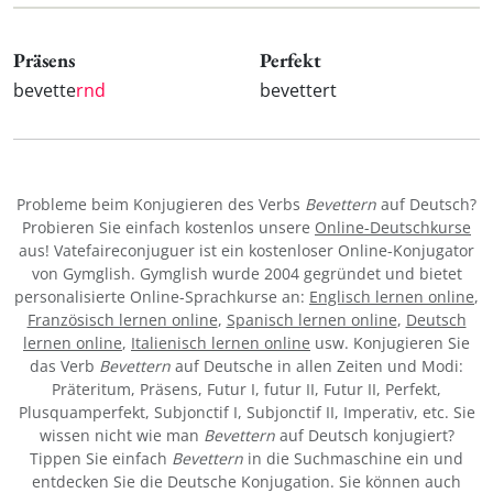
Präsens
Perfekt
bevette
rnd
bevettert
Probleme beim Konjugieren des Verbs
Bevettern
auf Deutsch?
Probieren Sie einfach kostenlos unsere
Online-Deutschkurse
aus! Vatefaireconjuguer ist ein kostenloser Online-Konjugator
von Gymglish. Gymglish wurde 2004 gegründet und bietet
personalisierte Online-Sprachkurse an:
Englisch lernen online
,
Französisch lernen online
,
Spanisch lernen online
,
Deutsch
lernen online
,
Italienisch lernen online
usw. Konjugieren Sie
das Verb
Bevettern
auf Deutsche in allen Zeiten und Modi:
Präteritum, Präsens, Futur I, futur II, Futur II, Perfekt,
Plusquamperfekt, Subjonctif I, Subjonctif II, Imperativ, etc. Sie
wissen nicht wie man
Bevettern
auf Deutsch konjugiert?
Tippen Sie einfach
Bevettern
in die Suchmaschine ein und
entdecken Sie die Deutsche Konjugation. Sie können auch