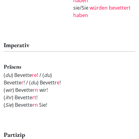
haben
sie/Sie
würden bevettert
haben
Imperativ
Präsens
(
du
) Bevette
re
! / (
du
)
Bevette
r
! / (
du
) Bevettr
e
!
(
wir
) Bevette
rn
wir!
(
ihr
) Bevette
rt
!
(
Sie
) Bevette
rn
Sie!
Partizip