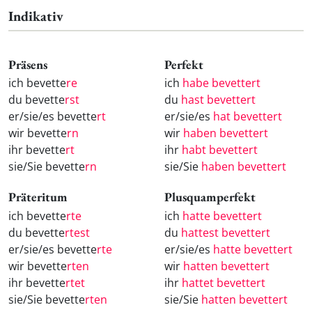
Indikativ
Präsens
Perfekt
ich bevette
re
ich
habe bevettert
du bevette
rst
du
hast bevettert
er/sie/es bevette
rt
er/sie/es
hat bevettert
wir bevette
rn
wir
haben bevettert
ihr bevette
rt
ihr
habt bevettert
sie/Sie bevette
rn
sie/Sie
haben bevettert
Präteritum
Plusquamperfekt
ich bevette
rte
ich
hatte bevettert
du bevette
rtest
du
hattest bevettert
er/sie/es bevette
rte
er/sie/es
hatte bevettert
wir bevette
rten
wir
hatten bevettert
ihr bevette
rtet
ihr
hattet bevettert
sie/Sie bevette
rten
sie/Sie
hatten bevettert