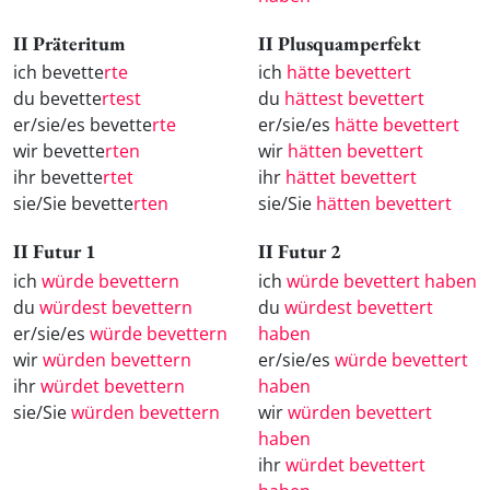
II Präteritum
II Plusquamperfekt
ich bevette
rte
ich
hätte bevettert
du bevette
rtest
du
hättest bevettert
er/sie/es bevette
rte
er/sie/es
hätte bevettert
wir bevette
rten
wir
hätten bevettert
ihr bevette
rtet
ihr
hättet bevettert
sie/Sie bevette
rten
sie/Sie
hätten bevettert
II Futur 1
II Futur 2
ich
würde bevettern
ich
würde bevettert haben
du
würdest bevettern
du
würdest bevettert
er/sie/es
würde bevettern
haben
wir
würden bevettern
er/sie/es
würde bevettert
ihr
würdet bevettern
haben
sie/Sie
würden bevettern
wir
würden bevettert
haben
ihr
würdet bevettert