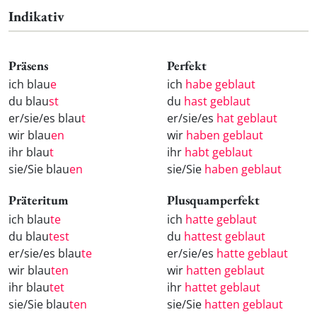
Indikativ
Präsens
Perfekt
ich blau
e
ich
habe geblaut
du blau
st
du
hast geblaut
er/sie/es blau
t
er/sie/es
hat geblaut
wir blau
en
wir
haben geblaut
ihr blau
t
ihr
habt geblaut
sie/Sie blau
en
sie/Sie
haben geblaut
Präteritum
Plusquamperfekt
ich blau
te
ich
hatte geblaut
du blau
test
du
hattest geblaut
er/sie/es blau
te
er/sie/es
hatte geblaut
wir blau
ten
wir
hatten geblaut
ihr blau
tet
ihr
hattet geblaut
sie/Sie blau
ten
sie/Sie
hatten geblaut