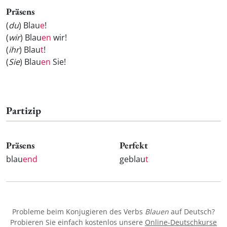
Präsens
(
du
) Blau
e
!
(
wir
) Blau
en
wir!
(
ihr
) Blau
t
!
(
Sie
) Blau
en
Sie!
Partizip
Präsens
Perfekt
blau
end
geblau
t
Probleme beim Konjugieren des Verbs
Blauen
auf Deutsch?
Probieren Sie einfach kostenlos unsere
Online-Deutschkurse