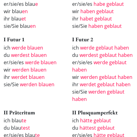
er/sie/es blau
e
er/sie/es
habe geblaut
wir blau
en
wir
haben geblaut
ihr blau
et
ihr
habet geblaut
sie/Sie blau
en
sie/Sie
haben geblaut
I Futur 1
I Futur 2
ich
werde blauen
ich
werde geblaut haben
du
werdest blauen
du
werdest geblaut haben
er/sie/es
werde blauen
er/sie/es
werde geblaut
wir
werden blauen
haben
ihr
werdet blauen
wir
werden geblaut haben
sie/Sie
werden blauen
ihr
werdet geblaut haben
sie/Sie
werden geblaut
haben
II Präteritum
II Plusquamperfekt
ich blau
te
ich
hätte geblaut
du blau
test
du
hättest geblaut
er/sie/es blau
te
er/sie/es
hätte geblaut