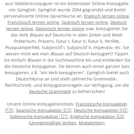
aus! Vatefaireconjuguer ist ein kostenloser Online-Konjugator
von Gymglish. Gymglish wurde 2004 gegründet und bietet
personalisierte Online-Sprachkurse an:
Englisch lernen online
,
Französisch lernen online
,
Spanisch lernen online
,
Deutsch
lernen online
,
Italienisch lernen online
usw. Konjugieren Sie
das Verb
Blauen
auf Deutsche in allen Zeiten und Modi:
Präteritum, Präsens, Futur I, futur II, Futur II, Perfekt,
Plusquamperfekt, Subjonctif I, Subjonctif II, Imperativ, etc. Sie
wissen nicht wie man
Blauen
auf Deutsch konjugiert? Tippen
Sie einfach
Blauen
in die Suchmaschine ein und entdecken Sie
die Deutsche Konjugation. Sie können auch einen ganzen Satz
konjugieren, z.B. “ein Verb konjugieren”. Gymglish bietet auch
Deutschkurse an und stellt zahlreiche Grammatik-,
Rechtschreib- und Konjugationsregeln zur Verfügung, um die
deutsche Grammatik
zu beherrschen!
Unsere Online-Konjugationstools:
Französische Konjugation
🇫🇷
,
Spanische Konjugation 🇪🇸
,
Deutsche Konjugation 🇩🇪
,
Italienische Konjugation 🇮🇹
,
Englische Konjugation 🇬🇧
(
Unregelmäßige Verben
,
Modalerben
).