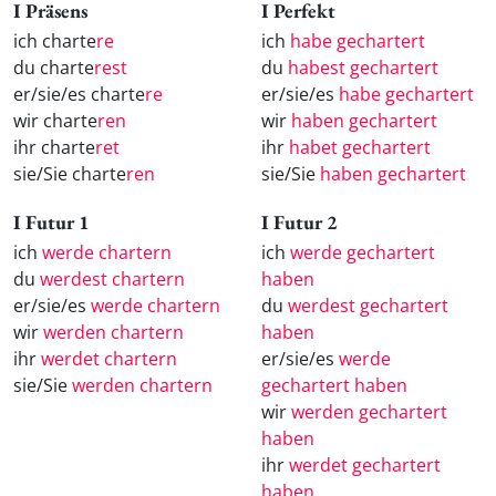
I Präsens
I Perfekt
ich charte
re
ich
habe gechartert
du charte
rest
du
habest gechartert
er/sie/es charte
re
er/sie/es
habe gechartert
wir charte
ren
wir
haben gechartert
ihr charte
ret
ihr
habet gechartert
sie/Sie charte
ren
sie/Sie
haben gechartert
I Futur 1
I Futur 2
ich
werde chartern
ich
werde gechartert
du
werdest chartern
haben
er/sie/es
werde chartern
du
werdest gechartert
wir
werden chartern
haben
ihr
werdet chartern
er/sie/es
werde
sie/Sie
werden chartern
gechartert haben
wir
werden gechartert
haben
ihr
werdet gechartert
haben