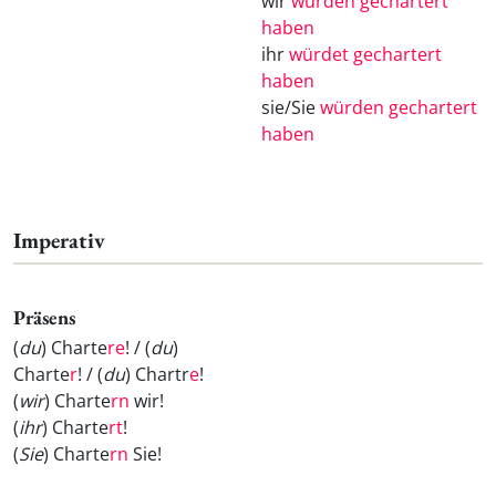
wir
würden gechartert
haben
ihr
würdet gechartert
haben
sie/Sie
würden gechartert
haben
Imperativ
Präsens
(
du
) Charte
re
! / (
du
)
Charte
r
! / (
du
) Chartr
e
!
(
wir
) Charte
rn
wir!
(
ihr
) Charte
rt
!
(
Sie
) Charte
rn
Sie!