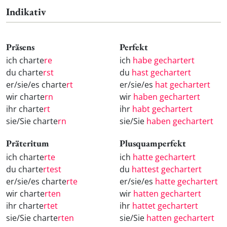
Indikativ
Präsens
Perfekt
ich charte
re
ich
habe gechartert
du charte
rst
du
hast gechartert
er/sie/es charte
rt
er/sie/es
hat gechartert
wir charte
rn
wir
haben gechartert
ihr charte
rt
ihr
habt gechartert
sie/Sie charte
rn
sie/Sie
haben gechartert
Präteritum
Plusquamperfekt
ich charte
rte
ich
hatte gechartert
du charte
rtest
du
hattest gechartert
er/sie/es charte
rte
er/sie/es
hatte gechartert
wir charte
rten
wir
hatten gechartert
ihr charte
rtet
ihr
hattet gechartert
sie/Sie charte
rten
sie/Sie
hatten gechartert