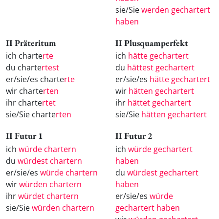
sie/Sie
werden gechartert
haben
II Präteritum
II Plusquamperfekt
ich charte
rte
ich
hätte gechartert
du charte
rtest
du
hättest gechartert
er/sie/es charte
rte
er/sie/es
hätte gechartert
wir charte
rten
wir
hätten gechartert
ihr charte
rtet
ihr
hättet gechartert
sie/Sie charte
rten
sie/Sie
hätten gechartert
II Futur 1
II Futur 2
ich
würde chartern
ich
würde gechartert
du
würdest chartern
haben
er/sie/es
würde chartern
du
würdest gechartert
wir
würden chartern
haben
ihr
würdet chartern
er/sie/es
würde
sie/Sie
würden chartern
gechartert haben