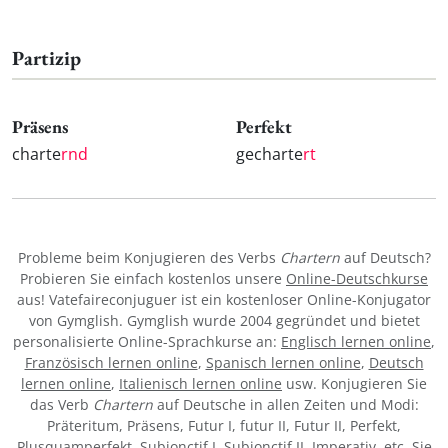
Partizip
Präsens
Perfekt
charte
rnd
gecharte
rt
Probleme beim Konjugieren des Verbs
Chartern
auf Deutsch?
Probieren Sie einfach kostenlos unsere
Online-Deutschkurse
aus! Vatefaireconjuguer ist ein kostenloser Online-Konjugator
von Gymglish. Gymglish wurde 2004 gegründet und bietet
personalisierte Online-Sprachkurse an:
Englisch lernen online
,
Französisch lernen online
,
Spanisch lernen online
,
Deutsch
lernen online
,
Italienisch lernen online
usw. Konjugieren Sie
das Verb
Chartern
auf Deutsche in allen Zeiten und Modi:
Präteritum, Präsens, Futur I, futur II, Futur II, Perfekt,
Plusquamperfekt, Subjonctif I, Subjonctif II, Imperativ, etc. Sie