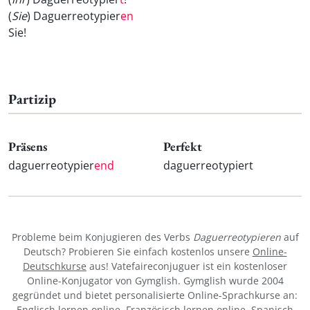
(
Sie
) Daguerreotypier
en
Sie!
Partizip
Präsens
Perfekt
daguerreotypier
end
daguerreotypiert
Probleme beim Konjugieren des Verbs
Daguerreotypieren
auf
Deutsch? Probieren Sie einfach kostenlos unsere
Online-
Deutschkurse
aus! Vatefaireconjuguer ist ein kostenloser
Online-Konjugator von Gymglish. Gymglish wurde 2004
gegründet und bietet personalisierte Online-Sprachkurse an:
Englisch lernen online
,
Französisch lernen online
,
Spanisch