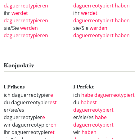
daguerreotypieren
daguerreotypiert haben
ihr
werdet
ihr
werdet
daguerreotypieren
daguerreotypiert haben
sie/Sie
werden
sie/Sie
werden
daguerreotypieren
daguerreotypiert haben
Konjunktiv
I Präsens
I Perfekt
ich daguerreotypier
e
ich
habe daguerreotypiert
du daguerreotypier
est
du
habest
er/sie/es
daguerreotypiert
daguerreotypier
e
er/sie/es
habe
wir daguerreotypier
en
daguerreotypiert
ihr daguerreotypier
et
wir
haben