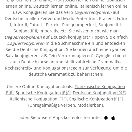
lernen online
,
Deutsch lernen online
,
Italienisch lernen online
usw. Konjugieren Sie das Verb
Daguerreotypieren
auf
Deutsche in allen Zeiten und Modi: Präteritum, Präsens, Futur
I, futur II, Futur II, Perfekt, Plusquamperfekt, Subjonctif I,
Subjonctif II, Imperativ, etc. Sie wissen nicht wie man
Daguerreotypieren
auf Deutsch konjugiert? Tippen Sie einfach
Daguerreotypieren
in die Suchmaschine ein und entdecken
Sie die Deutsche Konjugation. Sie können auch einen ganzen
Satz konjugieren, z.B. “ein Verb konjugieren”. Gymglish bietet
auch Deutschkurse an und stellt zahlreiche Grammatik-,
Rechtschreib- und Konjugationsregeln zur Verfügung, um die
deutsche Grammatik
zu beherrschen!
Unsere Online-Konjugationstools:
Französische Konjugation
🇫🇷
,
Spanische Konjugation 🇪🇸
,
Deutsche Konjugation 🇩🇪
,
Italienische Konjugation 🇮🇹
,
Englische Konjugation 🇬🇧
(
Unregelmäßige Verben
,
Modalerben
).
Laden Sie unsere Apps kostenlos herunter: