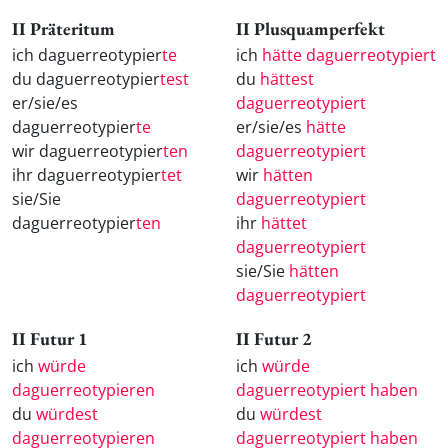
II Präteritum
II Plusquamperfekt
ich daguerreotypier
te
ich
hätte daguerreotypiert
du daguerreotypier
test
du
hättest
er/sie/es
daguerreotypiert
daguerreotypier
te
er/sie/es
hätte
wir daguerreotypier
ten
daguerreotypiert
ihr daguerreotypier
tet
wir
hätten
sie/Sie
daguerreotypiert
daguerreotypier
ten
ihr
hättet
daguerreotypiert
sie/Sie
hätten
daguerreotypiert
II Futur 1
II Futur 2
ich
würde
ich
würde
daguerreotypieren
daguerreotypiert haben
du
würdest
du
würdest
daguerreotypieren
daguerreotypiert haben