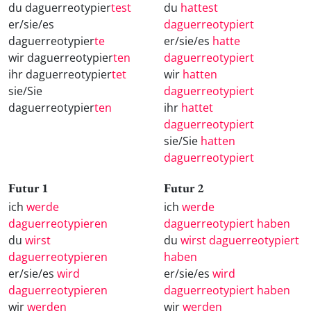
du daguerreotypier
test
du
hattest
er/sie/es
daguerreotypiert
daguerreotypier
te
er/sie/es
hatte
wir daguerreotypier
ten
daguerreotypiert
ihr daguerreotypier
tet
wir
hatten
sie/Sie
daguerreotypiert
daguerreotypier
ten
ihr
hattet
daguerreotypiert
sie/Sie
hatten
daguerreotypiert
Futur 1
Futur 2
ich
werde
ich
werde
daguerreotypieren
daguerreotypiert haben
du
wirst
du
wirst daguerreotypiert
daguerreotypieren
haben
er/sie/es
wird
er/sie/es
wird
daguerreotypieren
daguerreotypiert haben
wir
werden
wir
werden