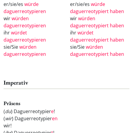
er/sie/es
würde
er/sie/es
würde
daguerreotypieren
daguerreotypiert haben
wir
würden
wir
würden
daguerreotypieren
daguerreotypiert haben
ihr
würdet
ihr
würdet
daguerreotypieren
daguerreotypiert haben
sie/Sie
würden
sie/Sie
würden
daguerreotypieren
daguerreotypiert haben
Imperativ
Präsens
(
du
) Daguerreotypier
e
!
(
wir
) Daguerreotypier
en
wir!
(
ihr
) Daguerreotypier
t
!