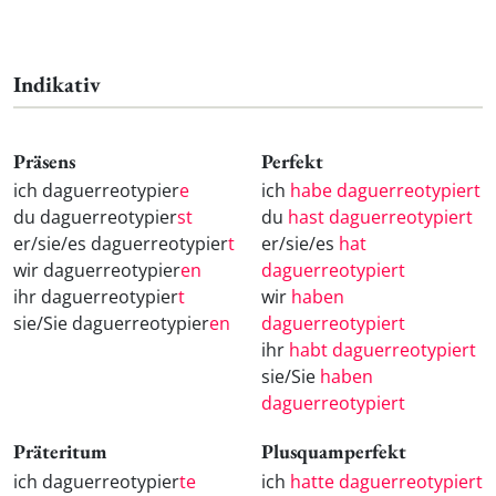
Indikativ
Präsens
Perfekt
ich daguerreotypier
e
ich
habe daguerreotypiert
du daguerreotypier
st
du
hast daguerreotypiert
er/sie/es daguerreotypier
t
er/sie/es
hat
wir daguerreotypier
en
daguerreotypiert
ihr daguerreotypier
t
wir
haben
sie/Sie daguerreotypier
en
daguerreotypiert
ihr
habt daguerreotypiert
sie/Sie
haben
daguerreotypiert
Präteritum
Plusquamperfekt
ich daguerreotypier
te
ich
hatte daguerreotypiert