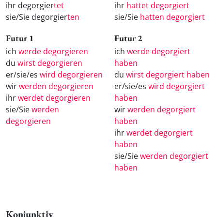
ihr degorgier
tet
ihr
hattet degorgiert
sie/Sie degorgier
ten
sie/Sie
hatten degorgiert
Futur 1
Futur 2
ich
werde degorgieren
ich
werde degorgiert
du
wirst degorgieren
haben
er/sie/es
wird degorgieren
du
wirst degorgiert haben
wir
werden degorgieren
er/sie/es
wird degorgiert
ihr
werdet degorgieren
haben
sie/Sie
werden
wir
werden degorgiert
degorgieren
haben
ihr
werdet degorgiert
haben
sie/Sie
werden degorgiert
haben
Konjunktiv