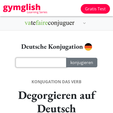
Gratis Test
Deutsche Konjugation
KONJUGATION DAS VERB
Degorgieren auf
Deutsch