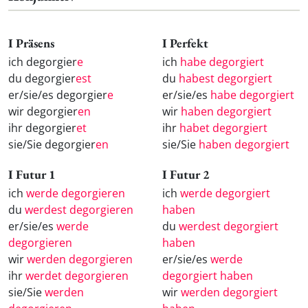
I Präsens
I Perfekt
ich degorgier
e
ich
habe degorgiert
du degorgier
est
du
habest degorgiert
er/sie/es degorgier
e
er/sie/es
habe degorgiert
wir degorgier
en
wir
haben degorgiert
ihr degorgier
et
ihr
habet degorgiert
sie/Sie degorgier
en
sie/Sie
haben degorgiert
I Futur 1
I Futur 2
ich
werde degorgieren
ich
werde degorgiert
du
werdest degorgieren
haben
er/sie/es
werde
du
werdest degorgiert
degorgieren
haben
wir
werden degorgieren
er/sie/es
werde
ihr
werdet degorgieren
degorgiert haben
sie/Sie
werden
wir
werden degorgiert