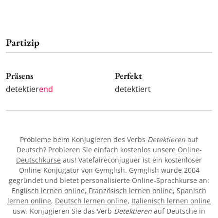
Partizip
Präsens
Perfekt
detektier
end
detektiert
Probleme beim Konjugieren des Verbs
Detektieren
auf
Deutsch? Probieren Sie einfach kostenlos unsere
Online-
Deutschkurse
aus! Vatefaireconjuguer ist ein kostenloser
Online-Konjugator von Gymglish. Gymglish wurde 2004
gegründet und bietet personalisierte Online-Sprachkurse an:
Englisch lernen online
,
Französisch lernen online
,
Spanisch
lernen online
,
Deutsch lernen online
,
Italienisch lernen online
usw. Konjugieren Sie das Verb
Detektieren
auf Deutsche in