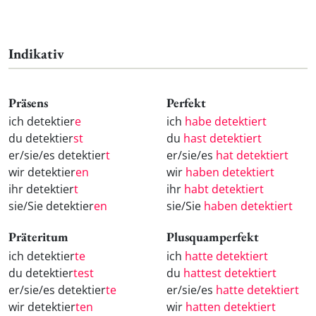
Indikativ
Präsens
Perfekt
ich detektier
e
ich
habe detektiert
du detektier
st
du
hast detektiert
er/sie/es detektier
t
er/sie/es
hat detektiert
wir detektier
en
wir
haben detektiert
ihr detektier
t
ihr
habt detektiert
sie/Sie detektier
en
sie/Sie
haben detektiert
Präteritum
Plusquamperfekt
ich detektier
te
ich
hatte detektiert
du detektier
test
du
hattest detektiert
er/sie/es detektier
te
er/sie/es
hatte detektiert
wir detektier
ten
wir
hatten detektiert