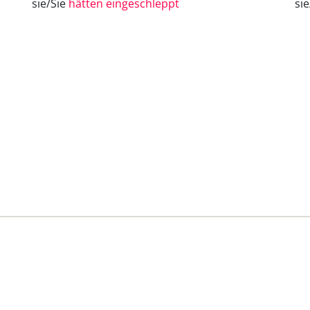
sie/Sie
hätten eingeschleppt
si