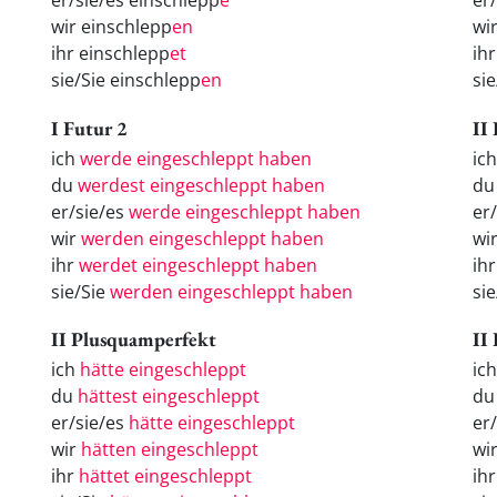
er/sie/es einschlepp
e
er
wir einschlepp
en
wi
ihr einschlepp
et
ih
sie/Sie einschlepp
en
si
I Futur 2
II
ich
werde eingeschleppt haben
ic
du
werdest eingeschleppt haben
du
er/sie/es
werde eingeschleppt haben
er
wir
werden eingeschleppt haben
wi
ihr
werdet eingeschleppt haben
ih
sie/Sie
werden eingeschleppt haben
si
II Plusquamperfekt
II
ich
hätte eingeschleppt
ic
du
hättest eingeschleppt
d
er/sie/es
hätte eingeschleppt
er
wir
hätten eingeschleppt
wi
ihr
hättet eingeschleppt
ih