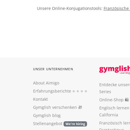
Unsere Online-Konjugationstools:
Französische
UNSER UNTERNEHMEN
About Aimigo
Entdecke unser
Erfahrungsberichte
⭐️ ⭐️ ⭐️ ⭐️
Series
Kontakt
Online-Shop 🛍
Gymglish verschenken
🎁
Englisch lerne
California
Gymglish blog
Französisch ler
Stellenangebot
We're hiring
Frantastique