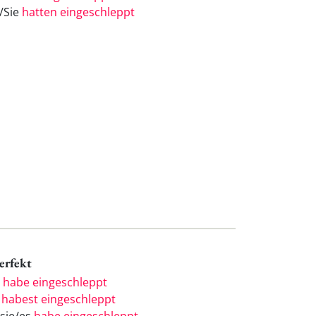
e/Sie
hatten eingeschleppt
Perfekt
h
habe eingeschleppt
u
habest eingeschleppt