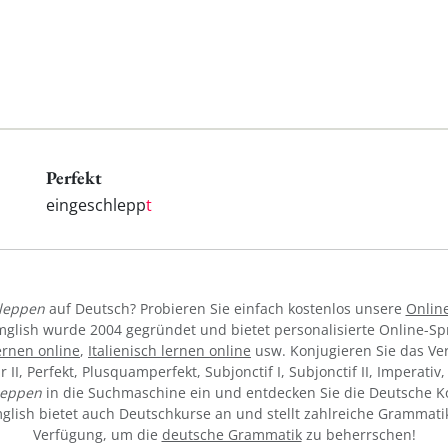
Perfekt
eingeschlepp
t
leppen
auf Deutsch? Probieren Sie einfach kostenlos unsere
Onlin
mglish wurde 2004 gegründet und bietet personalisierte Online-S
ernen online
,
Italienisch lernen online
usw. Konjugieren Sie das V
ur II, Perfekt, Plusquamperfekt, Subjonctif I, Subjonctif II, Imperati
leppen
in die Suchmaschine ein und entdecken Sie die Deutsche K
ymglish bietet auch Deutschkurse an und stellt zahlreiche Grammati
Verfügung, um die
deutsche Grammatik
zu beherrschen!