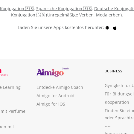
 Konjugation 🇫🇷
,
Spanische Konjugation 🇪🇸
,
Deutsche Konjugati
Konjugation 🇬🇧
(
Unregelmäßige Verben
,
Modalerben
).
Laden Sie unsere Apps kostenlos herunter:
BUSINESS
Gymglish für
e Learning
Entdecke Aimigo Coach
Für Bildungse
Aimigo for Android
Kooperation
Aimigo for iOS
Finden Sie ei
n mit Perfume
oder Sprachtr
----
nen mit
Impressum