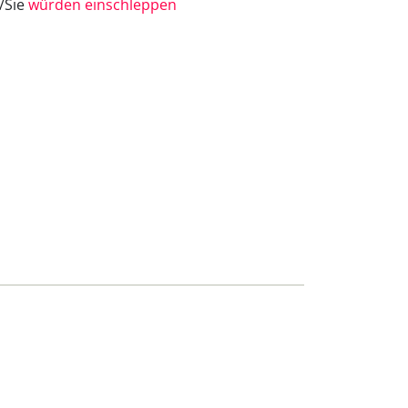
e/Sie
würden einschleppen