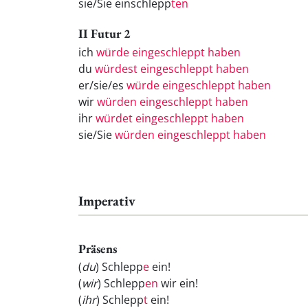
sie/Sie einschlepp
ten
II Futur 2
ich
würde eingeschleppt haben
du
würdest eingeschleppt haben
er/sie/es
würde eingeschleppt haben
wir
würden eingeschleppt haben
ihr
würdet eingeschleppt haben
sie/Sie
würden eingeschleppt haben
Imperativ
Präsens
(
du
) Schlepp
e
ein!
(
wir
) Schlepp
en
wir ein!
(
ihr
) Schlepp
t
ein!