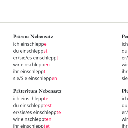
Präsens Nebensatz
Pe
ich einschlepp
e
ic
du einschlepp
st
d
er/sie/es einschlepp
t
er
wir einschlepp
en
wi
ihr einschlepp
t
ih
sie/Sie einschlepp
en
si
Präteritum Nebensatz
Pl
ich einschlepp
te
ic
du einschlepp
test
d
er/sie/es einschlepp
te
er
wir einschlepp
ten
wi
ihr einschlepp
tet
ih