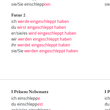
sie/Sie einschlepp
ten
si
Futur 2
ich
werde eingeschleppt haben
du
wirst eingeschleppt haben
er/sie/es
wird eingeschleppt haben
wir
werden eingeschleppt haben
ihr
werdet eingeschleppt haben
sie/Sie
werden eingeschleppt haben
I Präsens Nebensatz
I 
ich einschlepp
e
ic
du einschlepp
est
d