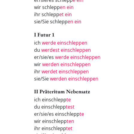
er/sie/es schlepp
e ein
wir schlepp
en ein
ihr schlepp
et ein
sie/Sie schlepp
en ein
I Futur 1
ich
werde einschleppen
du
werdest einschleppen
er/sie/es
werde einschleppen
wir
werden einschleppen
ihr
werdet einschleppen
sie/Sie
werden einschleppen
II Präteritum Nebensatz
ich einschlepp
te
du einschlepp
test
er/sie/es einschlepp
te
wir einschlepp
ten
ihr einschlepp
tet