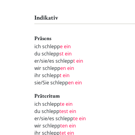
Indikativ
Präsens
ich schlepp
e ein
du schlepp
st ein
er/sie/es schlepp
t ein
wir schlepp
en ein
ihr schlepp
t ein
sie/Sie schlepp
en ein
Präteritum
ich schlepp
te ein
du schlepp
test ein
er/sie/es schlepp
te ein
wir schlepp
ten ein
ihr schlepp
tet ein