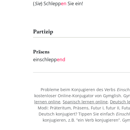
(
Sie
) Schlepp
en
Sie ein!
Partizip
Präsens
einschlepp
end
Probleme beim Konjugieren des Verbs
Einsch
kostenloser Online-Konjugator von Gymglish. Gy
lernen online
,
Spanisch lernen online
,
Deutsch l
Modi: Präteritum, Präsens, Futur I, futur II, Fut
Deutsch konjugiert? Tippen Sie einfach
Einsch
konjugieren, z.B. “ein Verb konjugieren”. G