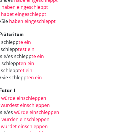
/sie/es
habe eingeschleppt
r
haben eingeschleppt
r
habet eingeschleppt
e/Sie
haben eingeschleppt
 Präteritum
h schlepp
te ein
 schlepp
test ein
/sie/es schlepp
te ein
r schlepp
ten ein
r schlepp
tet ein
e/Sie schlepp
ten ein
 Futur 1
h
würde einschleppen
u
würdest einschleppen
/sie/es
würde einschleppen
r
würden einschleppen
r
würdet einschleppen