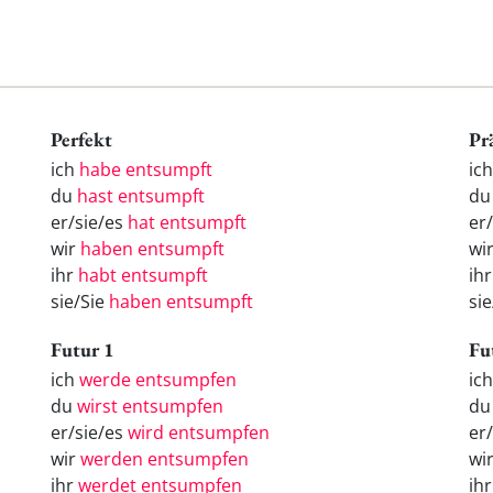
Perfekt
Pr
ich
habe entsumpft
ic
du
hast entsumpft
du
er/sie/es
hat entsumpft
er
wir
haben entsumpft
wi
ihr
habt entsumpft
ih
sie/Sie
haben entsumpft
si
Futur 1
Fu
ich
werde entsumpfen
ic
du
wirst entsumpfen
d
er/sie/es
wird entsumpfen
er
wir
werden entsumpfen
wi
ihr
werdet entsumpfen
ih