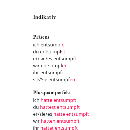
Indikativ
Präsens
ich entsumpf
e
du entsumpf
st
er/sie/es entsumpf
t
wir entsumpf
en
ihr entsumpf
t
sie/Sie entsumpf
en
Plusquamperfekt
ich
hatte entsumpft
du
hattest entsumpft
er/sie/es
hatte entsumpft
wir
hatten entsumpft
ihr
hattet entsumpft