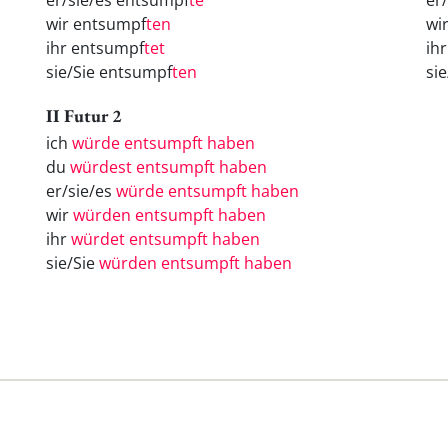
er/sie/es entsumpf
te
er
wir entsumpf
ten
wi
ihr entsumpf
tet
ih
sie/Sie entsumpf
ten
si
II Futur 2
ich
würde entsumpft haben
du
würdest entsumpft haben
er/sie/es
würde entsumpft haben
wir
würden entsumpft haben
ihr
würdet entsumpft haben
sie/Sie
würden entsumpft haben