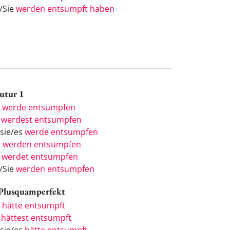
e/Sie
werden entsumpft haben
Futur 1
h
werde entsumpfen
u
werdest entsumpfen
/sie/es
werde entsumpfen
r
werden entsumpfen
r
werdet entsumpfen
e/Sie
werden entsumpfen
 Plusquamperfekt
h
hätte entsumpft
u
hättest entsumpft