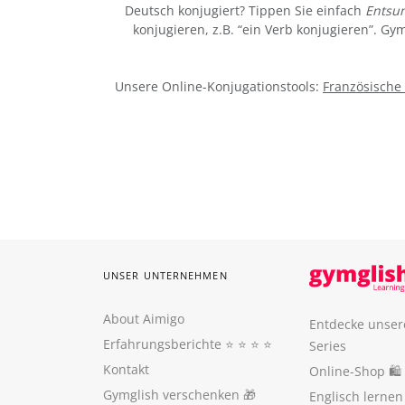
Deutsch konjugiert? Tippen Sie einfach
Entsu
konjugieren, z.B. “ein Verb konjugieren”. G
Unsere Online-Konjugationstools:
Französische
UNSER UNTERNEHMEN
About Aimigo
Entdecke unser
Erfahrungsberichte
⭐️ ⭐️ ⭐️ ⭐️
Series
Kontakt
Online-Shop 🛍
Gymglish verschenken
🎁
Englisch lerne