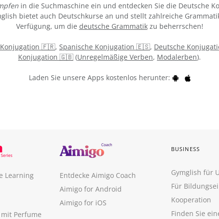
mpfen
in die Suchmaschine ein und entdecken Sie die Deutsche Ko
ymglish bietet auch Deutschkurse an und stellt zahlreiche Grammati
Verfügung, um die
deutsche Grammatik
zu beherrschen!
 Konjugation 🇫🇷
,
Spanische Konjugation 🇪🇸
,
Deutsche Konjugati
Konjugation 🇬🇧
(
Unregelmäßige Verben
,
Modalerben
).
Laden Sie unsere Apps kostenlos herunter:
BUSINESS
Gymglish für
e Learning
Entdecke Aimigo Coach
Für Bildungse
Aimigo for Android
Kooperation
Aimigo for iOS
Finden Sie ei
n mit Perfume