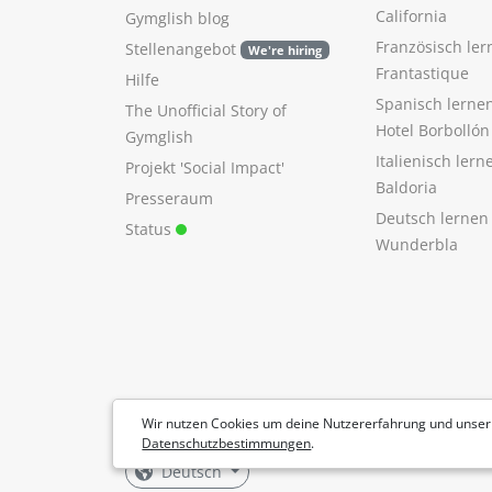
California
Gymglish blog
Französisch ler
Stellenangebot
We're hiring
Frantastique
Hilfe
Spanisch lerne
The Unofficial Story of
Hotel Borbollón
Gymglish
Italienisch ler
Projekt 'Social Impact'
Baldoria
Presseraum
Deutsch lernen
Status
Wunderbla
Wir nutzen Cookies um deine Nutzererfahrung und unser
Datenschutzbestimmungen
.
Deutsch