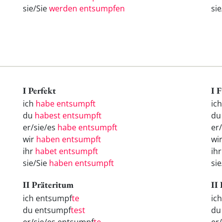
sie/Sie
werden entsumpfen
si
I Perfekt
I 
ich
habe entsumpft
ic
du
habest entsumpft
d
er/sie/es
habe entsumpft
er
wir
haben entsumpft
wi
ihr
habet entsumpft
ih
sie/Sie
haben entsumpft
si
II Präteritum
II
ich entsumpf
te
ic
du entsumpf
test
d