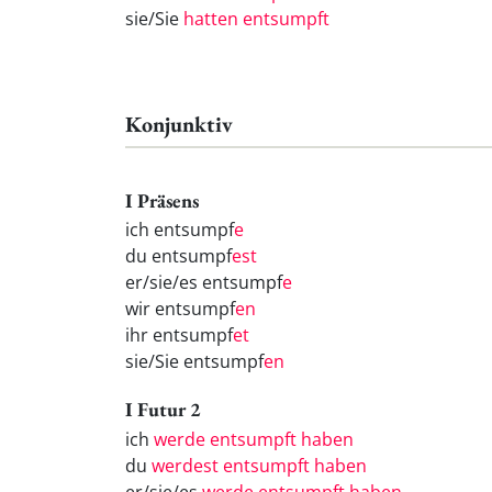
sie/Sie
hatten entsumpft
Konjunktiv
I Präsens
ich entsumpf
e
du entsumpf
est
er/sie/es entsumpf
e
wir entsumpf
en
ihr entsumpf
et
sie/Sie entsumpf
en
I Futur 2
ich
werde entsumpft haben
du
werdest entsumpft haben