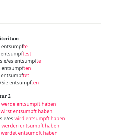
äteritum
h entsumpf
te
 entsumpf
test
/sie/es entsumpf
te
r entsumpf
ten
r entsumpf
tet
e/Sie entsumpf
ten
tur 2
h
werde entsumpft haben
u
wirst entsumpft haben
/sie/es
wird entsumpft haben
r
werden entsumpft haben
r
werdet entsumpft haben