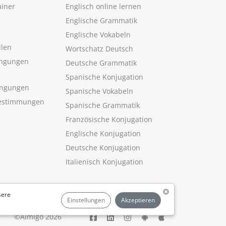
ainer
Englisch online lernen
Englische Grammatik
Englische Vokabeln
llen
Wortschatz Deutsch
ngungen
Deutsche Grammatik
Spanische Konjugation
ingungen
Spanische Vokabeln
estimmungen
Spanische Grammatik
Französische Konjugation
Englische Konjugation
Deutsche Konjugation
Italienisch Konjugation
sere
Einstellungen
Akzeptieren
©Aimigo 2026