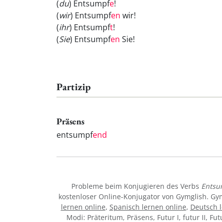
(
du
) Entsumpf
e
!
(
wir
) Entsumpf
en
wir!
(
ihr
) Entsumpf
t
!
(
Sie
) Entsumpf
en
Sie!
Partizip
Präsens
entsumpf
end
Probleme beim Konjugieren des Verbs
Entsu
kostenloser Online-Konjugator von Gymglish. Gy
lernen online
,
Spanisch lernen online
,
Deutsch l
Modi: Präteritum, Präsens, Futur I, futur II, Fu