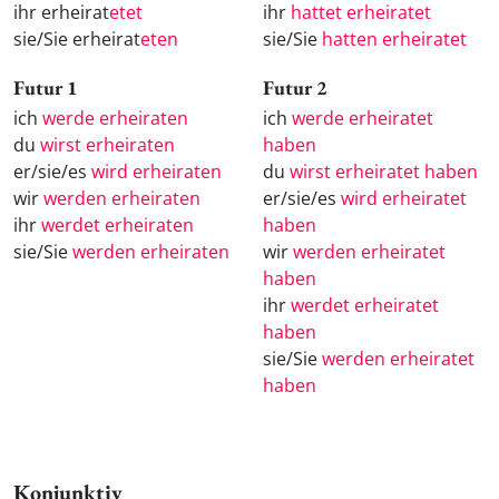
ihr erheirat
etet
ihr
hattet erheiratet
sie/Sie erheirat
eten
sie/Sie
hatten erheiratet
Futur 1
Futur 2
ich
werde erheiraten
ich
werde erheiratet
du
wirst erheiraten
haben
er/sie/es
wird erheiraten
du
wirst erheiratet haben
wir
werden erheiraten
er/sie/es
wird erheiratet
ihr
werdet erheiraten
haben
sie/Sie
werden erheiraten
wir
werden erheiratet
haben
ihr
werdet erheiratet
haben
sie/Sie
werden erheiratet
haben
Konjunktiv