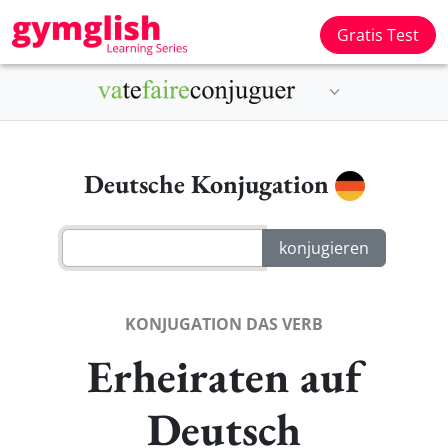
Gratis Test
Deutsche Konjugation
KONJUGATION DAS VERB
Erheiraten auf
Deutsch