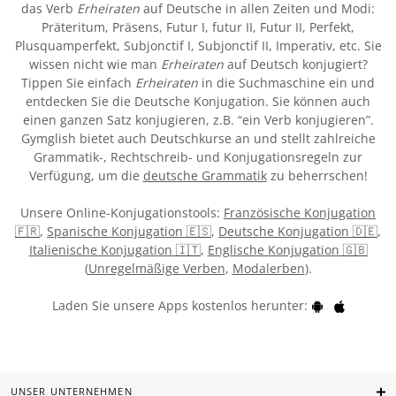
das Verb
Erheiraten
auf Deutsche in allen Zeiten und Modi:
Präteritum, Präsens, Futur I, futur II, Futur II, Perfekt,
Plusquamperfekt, Subjonctif I, Subjonctif II, Imperativ, etc. Sie
wissen nicht wie man
Erheiraten
auf Deutsch konjugiert?
Tippen Sie einfach
Erheiraten
in die Suchmaschine ein und
entdecken Sie die Deutsche Konjugation. Sie können auch
einen ganzen Satz konjugieren, z.B. “ein Verb konjugieren”.
Gymglish bietet auch Deutschkurse an und stellt zahlreiche
Grammatik-, Rechtschreib- und Konjugationsregeln zur
Verfügung, um die
deutsche Grammatik
zu beherrschen!
Unsere Online-Konjugationstools:
Französische Konjugation
🇫🇷
,
Spanische Konjugation 🇪🇸
,
Deutsche Konjugation 🇩🇪
,
Italienische Konjugation 🇮🇹
,
Englische Konjugation 🇬🇧
(
Unregelmäßige Verben
,
Modalerben
).
Laden Sie unsere Apps kostenlos herunter:
UNSER UNTERNEHMEN