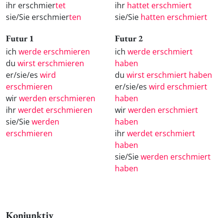
ihr erschmier
tet
ihr
hattet erschmiert
sie/Sie erschmier
ten
sie/Sie
hatten erschmiert
Futur 1
Futur 2
ich
werde erschmieren
ich
werde erschmiert
du
wirst erschmieren
haben
er/sie/es
wird
du
wirst erschmiert haben
erschmieren
er/sie/es
wird erschmiert
wir
werden erschmieren
haben
ihr
werdet erschmieren
wir
werden erschmiert
sie/Sie
werden
haben
erschmieren
ihr
werdet erschmiert
haben
sie/Sie
werden erschmiert
haben
Konjunktiv