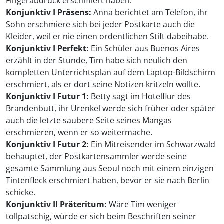
Fingerabdruck erschmiert haben.
Konjunktiv I Präsens:
Anna berichtet am Telefon, ihr
Sohn erschmiere sich bei jeder Postkarte auch die
Kleider, weil er nie einen ordentlichen Stift dabeihabe.
Konjunktiv I Perfekt:
Ein Schüler aus Buenos Aires
erzählt in der Stunde, Tim habe sich neulich den
kompletten Unterrichtsplan auf dem Laptop-Bildschirm
erschmiert, als er dort seine Notizen kritzeln wollte.
Konjunktiv I Futur 1:
Betty sagt im Hotelflur des
Brandenbutt, ihr Urenkel werde sich früher oder später
auch die letzte saubere Seite seines Mangas
erschmieren, wenn er so weitermache.
Konjunktiv I Futur 2:
Ein Mitreisender im Schwarzwald
behauptet, der Postkartensammler werde seine
gesamte Sammlung aus Seoul noch mit einem einzigen
Tintenfleck erschmiert haben, bevor er sie nach Berlin
schicke.
Konjunktiv II Präteritum:
Wäre Tim weniger
tollpatschig, würde er sich beim Beschriften seiner