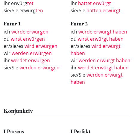
ihr erwürg
tet
ihr
hattet erwürgt
sie/Sie erwürg
ten
sie/Sie
hatten erwürgt
Futur 1
Futur 2
ich
werde erwürgen
ich
werde erwürgt haben
du
wirst erwürgen
du
wirst erwürgt haben
er/sie/es
wird erwürgen
er/sie/es
wird erwürgt
wir
werden erwürgen
haben
ihr
werdet erwürgen
wir
werden erwürgt haben
sie/Sie
werden erwürgen
ihr
werdet erwürgt haben
sie/Sie
werden erwürgt
haben
Konjunktiv
I Präsens
I Perfekt