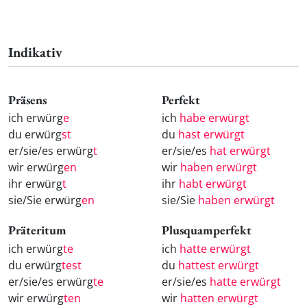
Indikativ
Präsens
Perfekt
ich erwürg
e
ich
habe erwürgt
du erwürg
st
du
hast erwürgt
er/sie/es erwürg
t
er/sie/es
hat erwürgt
wir erwürg
en
wir
haben erwürgt
ihr erwürg
t
ihr
habt erwürgt
sie/Sie erwürg
en
sie/Sie
haben erwürgt
Präteritum
Plusquamperfekt
ich erwürg
te
ich
hatte erwürgt
du erwürg
test
du
hattest erwürgt
er/sie/es erwürg
te
er/sie/es
hatte erwürgt
wir erwürg
ten
wir
hatten erwürgt