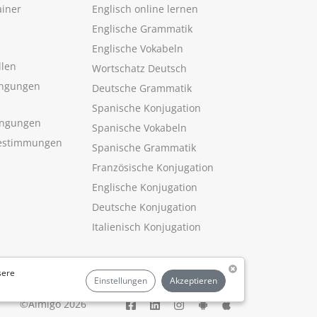
ainer
Englisch online lernen
Englische Grammatik
Englische Vokabeln
llen
Wortschatz Deutsch
ngungen
Deutsche Grammatik
Spanische Konjugation
ingungen
Spanische Vokabeln
estimmungen
Spanische Grammatik
Französische Konjugation
Englische Konjugation
Deutsche Konjugation
Italienisch Konjugation
sere
Einstellungen
Akzeptieren
©Aimigo 2026