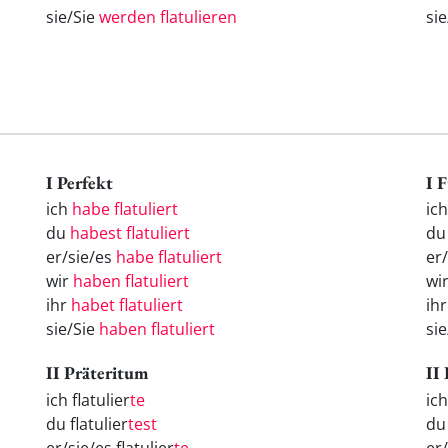
sie/Sie
werden flatulieren
si
I Perfekt
I 
ich
habe flatuliert
ic
du
habest flatuliert
d
er/sie/es
habe flatuliert
er
wir
haben flatuliert
wi
ihr
habet flatuliert
ih
sie/Sie
haben flatuliert
si
II Präteritum
II
ich flatulier
te
ic
du flatulier
test
d