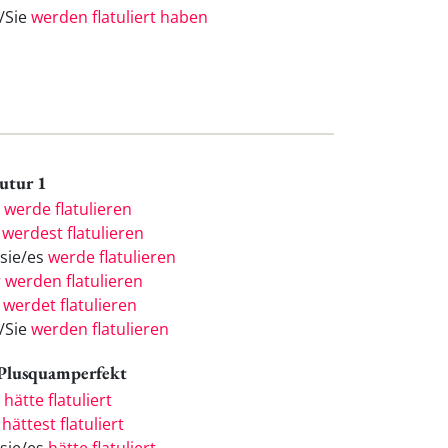
e/Sie
werden flatuliert haben
Futur 1
h
werde flatulieren
u
werdest flatulieren
/sie/es
werde flatulieren
r
werden flatulieren
r
werdet flatulieren
e/Sie
werden flatulieren
 Plusquamperfekt
h
hätte flatuliert
u
hättest flatuliert