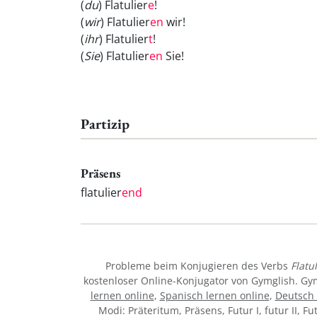
(
du
) Flatulier
e
!
(
wir
) Flatulier
en
wir!
(
ihr
) Flatulier
t
!
(
Sie
) Flatulier
en
Sie!
Partizip
Präsens
flatulier
end
Probleme beim Konjugieren des Verbs
Flatu
kostenloser Online-Konjugator von Gymglish. Gy
lernen online
,
Spanisch lernen online
,
Deutsch 
Modi: Präteritum, Präsens, Futur I, futur II, Fu