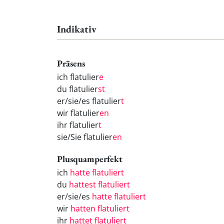
Indikativ
Präsens
ich flatulier
e
du flatulier
st
er/sie/es flatulier
t
wir flatulier
en
ihr flatulier
t
sie/Sie flatulier
en
Plusquamperfekt
ich
hatte flatuliert
du
hattest flatuliert
er/sie/es
hatte flatuliert
wir
hatten flatuliert
ihr
hattet flatuliert