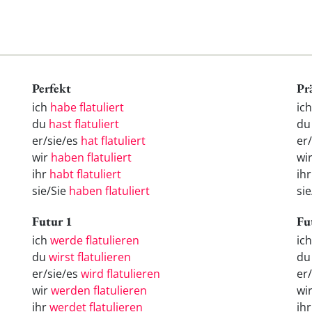
Perfekt
Pr
ich
habe flatuliert
ich
du
hast flatuliert
du 
er/sie/es
hat flatuliert
er/
wir
haben flatuliert
wir
ihr
habt flatuliert
ihr
sie/Sie
haben flatuliert
sie
Futur 1
Fu
ich
werde flatulieren
ic
du
wirst flatulieren
d
er/sie/es
wird flatulieren
er
wir
werden flatulieren
wi
ihr
werdet flatulieren
ih