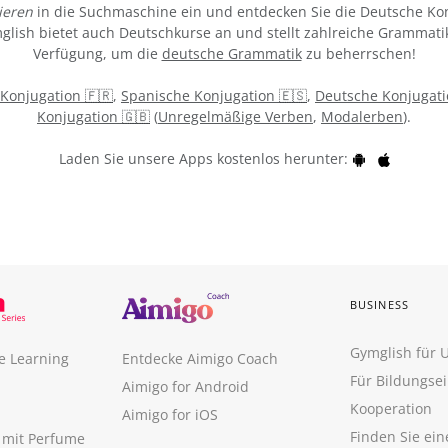
ieren
in die Suchmaschine ein und entdecken Sie die Deutsche Kon
ymglish bietet auch Deutschkurse an und stellt zahlreiche Grammati
Verfügung, um die
deutsche Grammatik
zu beherrschen!
 Konjugation 🇫🇷
,
Spanische Konjugation 🇪🇸
,
Deutsche Konjugati
Konjugation 🇬🇧
(
Unregelmäßige Verben
,
Modalerben
).
Laden Sie unsere Apps kostenlos herunter:
BUSINESS
Gymglish für
e Learning
Entdecke Aimigo Coach
Für Bildungse
Aimigo for Android
Kooperation
Aimigo for iOS
Finden Sie ei
n mit Perfume