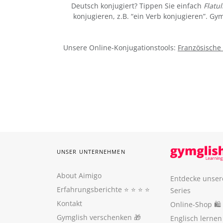
Deutsch konjugiert? Tippen Sie einfach
Flatul
konjugieren, z.B. “ein Verb konjugieren”. G
Unsere Online-Konjugationstools:
Französische
UNSER UNTERNEHMEN
About Aimigo
Entdecke unser
Erfahrungsberichte
⭐️ ⭐️ ⭐️ ⭐️
Series
Kontakt
Online-Shop 🛍
Gymglish verschenken
🎁
Englisch lerne