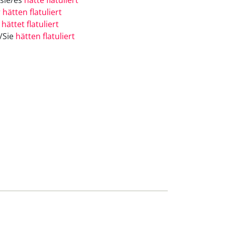
/sie/es
hätte flatuliert
r
hätten flatuliert
r
hättet flatuliert
e/Sie
hätten flatuliert