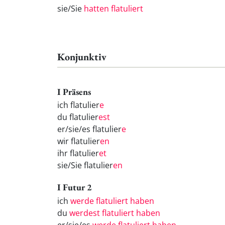
sie/Sie
hatten flatuliert
Konjunktiv
I Präsens
ich flatulier
e
du flatulier
est
er/sie/es flatulier
e
wir flatulier
en
ihr flatulier
et
sie/Sie flatulier
en
I Futur 2
ich
werde flatuliert haben
du
werdest flatuliert haben