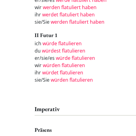
er/sie/es
werde flatuliert haben
wir
werden flatuliert haben
ihr
werdet flatuliert haben
sie/Sie
werden flatuliert haben
II Futur 1
ich
würde flatulieren
du
würdest flatulieren
er/sie/es
würde flatulieren
wir
würden flatulieren
ihr
würdet flatulieren
sie/Sie
würden flatulieren
Imperativ
Präsens