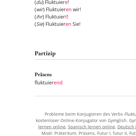
(
du
) Fluktuier
e
!
(
wir
) Fluktuier
en
wir!
(
ihr
) Fluktuier
t
!
(
Sie
) Fluktuier
en
Sie!
Partizip
Präsens
fluktuier
end
Probleme beim Konjugieren des Verbs
Flukt
kostenloser Online-Konjugator von Gymglish. Gy
lernen online
,
Spanisch lernen online
,
Deutsch 
Modi: Präteritum, Präsens, Futur I, futur II, Fu