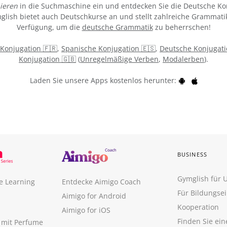
ieren
in die Suchmaschine ein und entdecken Sie die Deutsche Ko
ymglish bietet auch Deutschkurse an und stellt zahlreiche Grammati
Verfügung, um die
deutsche Grammatik
zu beherrschen!
 Konjugation 🇫🇷
,
Spanische Konjugation 🇪🇸
,
Deutsche Konjugati
Konjugation 🇬🇧
(
Unregelmäßige Verben
,
Modalerben
).
Laden Sie unsere Apps kostenlos herunter:
BUSINESS
Gymglish für
e Learning
Entdecke Aimigo Coach
Für Bildungse
Aimigo for Android
Kooperation
Aimigo for iOS
Finden Sie ei
n mit Perfume