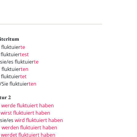
äteritum
 fluktuier
te
fluktuier
test
sie/es fluktuier
te
 fluktuier
ten
 fluktuier
tet
/Sie fluktuier
ten
tur 2
h
werde fluktuiert haben
u
wirst fluktuiert haben
/sie/es
wird fluktuiert haben
r
werden fluktuiert haben
r
werdet fluktuiert haben