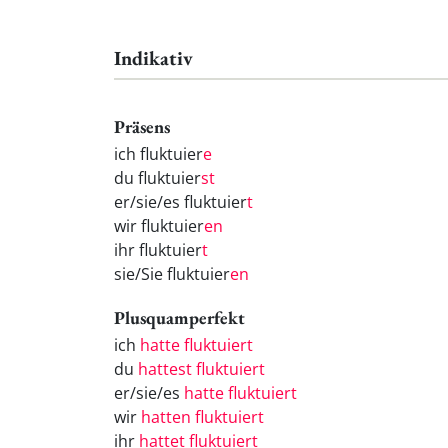
Indikativ
Präsens
ich fluktuier
e
du fluktuier
st
er/sie/es fluktuier
t
wir fluktuier
en
ihr fluktuier
t
sie/Sie fluktuier
en
Plusquamperfekt
ich
hatte fluktuiert
du
hattest fluktuiert
er/sie/es
hatte fluktuiert
wir
hatten fluktuiert
ihr
hattet fluktuiert