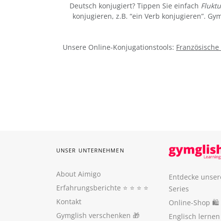
Deutsch konjugiert? Tippen Sie einfach
Fluktu
konjugieren, z.B. “ein Verb konjugieren”. G
Unsere Online-Konjugationstools:
Französische
UNSER UNTERNEHMEN
About Aimigo
Entdecke unser
Erfahrungsberichte
⭐️ ⭐️ ⭐️ ⭐️
Series
Kontakt
Online-Shop 🛍
Gymglish verschenken
🎁
Englisch lerne