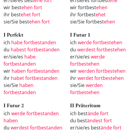
er/sie/es best
ehe fort
er/sie/es fortbest
ehe
wir best
ehen fort
wir fortbest
ehen
ihr best
ehet fort
ihr fortbest
ehet
sie/Sie best
ehen fort
sie/Sie fortbest
ehen
I Perfekt
I Futur 1
ich
habe fortbestanden
ich
werde fortbestehen
du
habest fortbestanden
du
werdest fortbestehen
er/sie/es
habe
er/sie/es
werde
fortbestanden
fortbestehen
wir
haben fortbestanden
wir
werden fortbestehen
ihr
habet fortbestanden
ihr
werdet fortbestehen
sie/Sie
haben
sie/Sie
werden
fortbestanden
fortbestehen
I Futur 2
II Präteritum
ich
werde fortbestanden
ich best
ände fort
haben
du best
ändest fort
du
werdest fortbestanden
er/sie/es best
ände fort