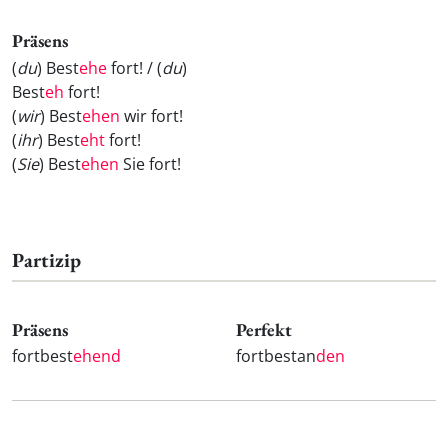
Präsens
(
du
) Best
ehe
fort! / (
du
)
Best
eh
fort!
(
wir
) Best
ehen
wir fort!
(
ihr
) Best
eht
fort!
(
Sie
) Best
ehen
Sie fort!
Partizip
Präsens
Perfekt
fortbest
ehend
fortbestan
den