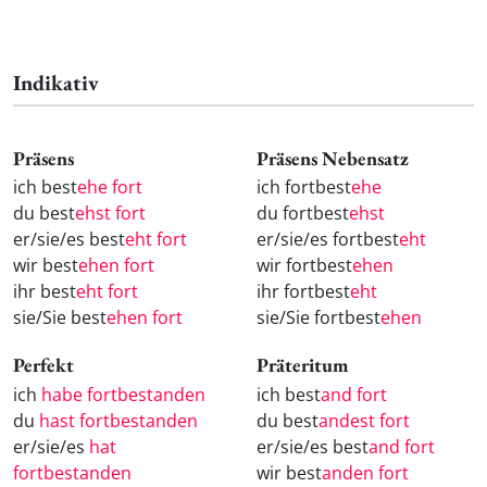
Indikativ
Präsens
Präsens Nebensatz
ich best
ehe fort
ich fortbest
ehe
du best
ehst fort
du fortbest
ehst
er/sie/es best
eht fort
er/sie/es fortbest
eht
wir best
ehen fort
wir fortbest
ehen
ihr best
eht fort
ihr fortbest
eht
sie/Sie best
ehen fort
sie/Sie fortbest
ehen
Perfekt
Präteritum
ich
habe fortbestanden
ich best
and fort
du
hast fortbestanden
du best
andest fort
er/sie/es
hat
er/sie/es best
and fort
fortbestanden
wir best
anden fort