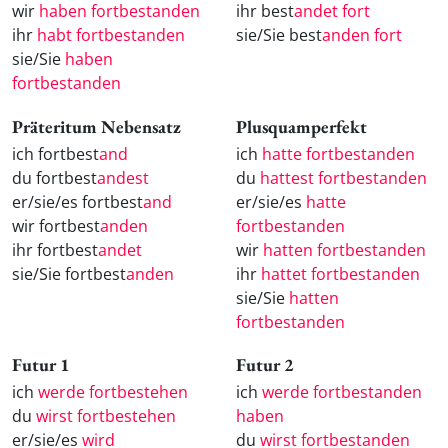
wir
haben fortbestanden
ihr best
andet fort
ihr
habt fortbestanden
sie/Sie best
anden fort
sie/Sie
haben
fortbestanden
Präteritum Nebensatz
Plusquamperfekt
ich fortbest
and
ich
hatte fortbestanden
du fortbest
andest
du
hattest fortbestanden
er/sie/es fortbest
and
er/sie/es
hatte
wir fortbest
anden
fortbestanden
ihr fortbest
andet
wir
hatten fortbestanden
sie/Sie fortbest
anden
ihr
hattet fortbestanden
sie/Sie
hatten
fortbestanden
Futur 1
Futur 2
ich
werde fortbestehen
ich
werde fortbestanden
du
wirst fortbestehen
haben
er/sie/es
wird
du
wirst fortbestanden