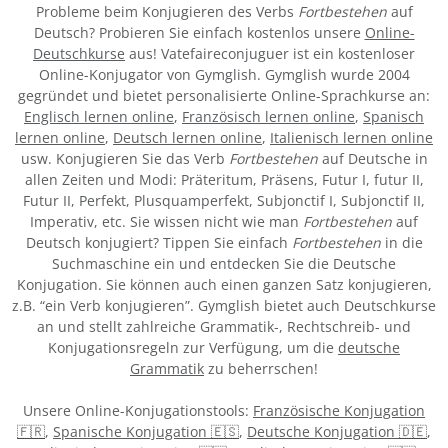
Probleme beim Konjugieren des Verbs
Fortbestehen
auf
Deutsch? Probieren Sie einfach kostenlos unsere
Online-
Deutschkurse
aus! Vatefaireconjuguer ist ein kostenloser
Online-Konjugator von Gymglish. Gymglish wurde 2004
gegründet und bietet personalisierte Online-Sprachkurse an:
Englisch lernen online
,
Französisch lernen online
,
Spanisch
lernen online
,
Deutsch lernen online
,
Italienisch lernen online
usw. Konjugieren Sie das Verb
Fortbestehen
auf Deutsche in
allen Zeiten und Modi: Präteritum, Präsens, Futur I, futur II,
Futur II, Perfekt, Plusquamperfekt, Subjonctif I, Subjonctif II,
Imperativ, etc. Sie wissen nicht wie man
Fortbestehen
auf
Deutsch konjugiert? Tippen Sie einfach
Fortbestehen
in die
Suchmaschine ein und entdecken Sie die Deutsche
Konjugation. Sie können auch einen ganzen Satz konjugieren,
z.B. “ein Verb konjugieren”. Gymglish bietet auch Deutschkurse
an und stellt zahlreiche Grammatik-, Rechtschreib- und
Konjugationsregeln zur Verfügung, um die
deutsche
Grammatik
zu beherrschen!
Unsere Online-Konjugationstools:
Französische Konjugation
🇫🇷
,
Spanische Konjugation 🇪🇸
,
Deutsche Konjugation 🇩🇪
,