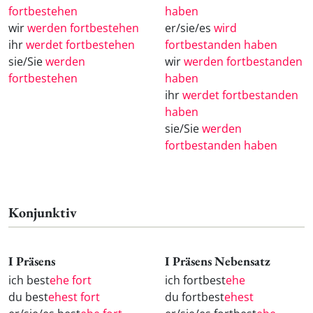
fortbestehen
haben
wir
werden fortbestehen
er/sie/es
wird
ihr
werdet fortbestehen
fortbestanden haben
sie/Sie
werden
wir
werden fortbestanden
fortbestehen
haben
ihr
werdet fortbestanden
haben
sie/Sie
werden
fortbestanden haben
Konjunktiv
I Präsens
I Präsens Nebensatz
ich best
ehe fort
ich fortbest
ehe
du best
ehest fort
du fortbest
ehest