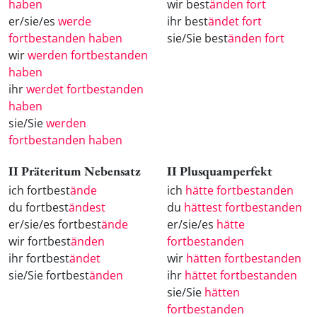
haben
wir best
änden fort
er/sie/es
werde
ihr best
ändet fort
fortbestanden haben
sie/Sie best
änden fort
wir
werden fortbestanden
haben
ihr
werdet fortbestanden
haben
sie/Sie
werden
fortbestanden haben
II Präteritum Nebensatz
II Plusquamperfekt
ich fortbest
ände
ich
hätte fortbestanden
du fortbest
ändest
du
hättest fortbestanden
er/sie/es fortbest
ände
er/sie/es
hätte
wir fortbest
änden
fortbestanden
ihr fortbest
ändet
wir
hätten fortbestanden
sie/Sie fortbest
änden
ihr
hättet fortbestanden
sie/Sie
hätten
fortbestanden