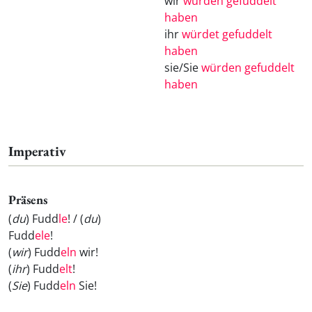
wir
würden gefuddelt
haben
ihr
würdet gefuddelt
haben
sie/Sie
würden gefuddelt
haben
Imperativ
Präsens
(
du
) Fudd
le
! / (
du
)
Fudd
ele
!
(
wir
) Fudd
eln
wir!
(
ihr
) Fudd
elt
!
(
Sie
) Fudd
eln
Sie!