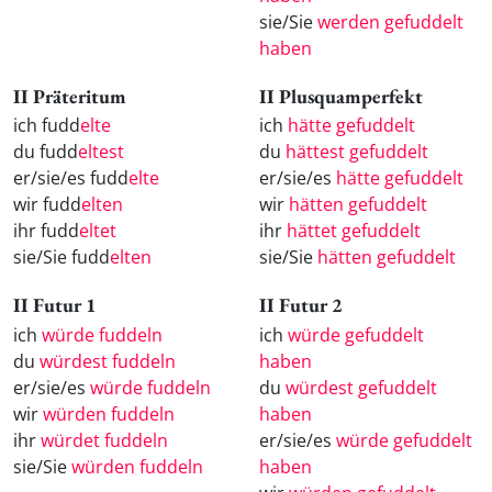
sie/Sie
werden gefuddelt
haben
II Präteritum
II Plusquamperfekt
ich fudd
elte
ich
hätte gefuddelt
du fudd
eltest
du
hättest gefuddelt
er/sie/es fudd
elte
er/sie/es
hätte gefuddelt
wir fudd
elten
wir
hätten gefuddelt
ihr fudd
eltet
ihr
hättet gefuddelt
sie/Sie fudd
elten
sie/Sie
hätten gefuddelt
II Futur 1
II Futur 2
ich
würde fuddeln
ich
würde gefuddelt
du
würdest fuddeln
haben
er/sie/es
würde fuddeln
du
würdest gefuddelt
wir
würden fuddeln
haben
ihr
würdet fuddeln
er/sie/es
würde gefuddelt
sie/Sie
würden fuddeln
haben