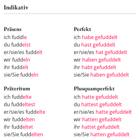
Indikativ
Präsens
Perfekt
ich fudd
le
ich
habe gefuddelt
du fudd
elst
du
hast gefuddelt
er/sie/es fudd
elt
er/sie/es
hat gefuddelt
wir fudd
eln
wir
haben gefuddelt
ihr fudd
elt
ihr
habt gefuddelt
sie/Sie fudd
eln
sie/Sie
haben gefuddelt
Präteritum
Plusquamperfekt
ich fudd
elte
ich
hatte gefuddelt
du fudd
eltest
du
hattest gefuddelt
er/sie/es fudd
elte
er/sie/es
hatte gefuddelt
wir fudd
elten
wir
hatten gefuddelt
ihr fudd
eltet
ihr
hattet gefuddelt
sie/Sie fudd
elten
sie/Sie
hatten gefuddelt