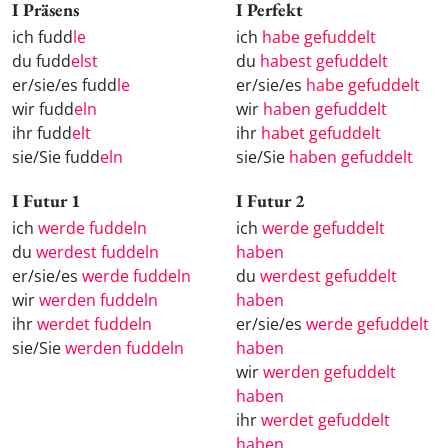
I Präsens
I Perfekt
ich fudd
le
ich
habe gefuddelt
du fudd
elst
du
habest gefuddelt
er/sie/es fudd
le
er/sie/es
habe gefuddelt
wir fudd
eln
wir
haben gefuddelt
ihr fudd
elt
ihr
habet gefuddelt
sie/Sie fudd
eln
sie/Sie
haben gefuddelt
I Futur 1
I Futur 2
ich
werde fuddeln
ich
werde gefuddelt
du
werdest fuddeln
haben
er/sie/es
werde fuddeln
du
werdest gefuddelt
wir
werden fuddeln
haben
ihr
werdet fuddeln
er/sie/es
werde gefuddelt
sie/Sie
werden fuddeln
haben
wir
werden gefuddelt
haben
ihr
werdet gefuddelt
haben