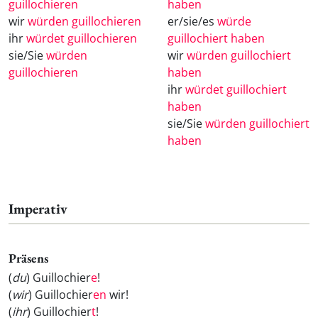
guillochieren
haben
wir
würden guillochieren
er/sie/es
würde
ihr
würdet guillochieren
guillochiert haben
sie/Sie
würden
wir
würden guillochiert
guillochieren
haben
ihr
würdet guillochiert
haben
sie/Sie
würden guillochiert
haben
Imperativ
Präsens
(
du
) Guillochier
e
!
(
wir
) Guillochier
en
wir!
(
ihr
) Guillochier
t
!