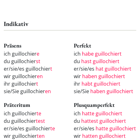
Indikativ
Präsens
Perfekt
ich guillochier
e
ich
habe guillochiert
du guillochier
st
du
hast guillochiert
er/sie/es guillochier
t
er/sie/es
hat guillochiert
wir guillochier
en
wir
haben guillochiert
ihr guillochier
t
ihr
habt guillochiert
sie/Sie guillochier
en
sie/Sie
haben guillochiert
Präteritum
Plusquamperfekt
ich guillochier
te
ich
hatte guillochiert
du guillochier
test
du
hattest guillochiert
er/sie/es guillochier
te
er/sie/es
hatte guillochiert
wir guillochier
ten
wir
hatten guillochiert