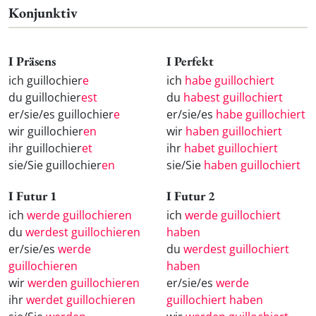
Konjunktiv
I Präsens
I Perfekt
ich guillochier
e
ich
habe guillochiert
du guillochier
est
du
habest guillochiert
er/sie/es guillochier
e
er/sie/es
habe guillochiert
wir guillochier
en
wir
haben guillochiert
ihr guillochier
et
ihr
habet guillochiert
sie/Sie guillochier
en
sie/Sie
haben guillochiert
I Futur 1
I Futur 2
ich
werde guillochieren
ich
werde guillochiert
du
werdest guillochieren
haben
er/sie/es
werde
du
werdest guillochiert
guillochieren
haben
wir
werden guillochieren
er/sie/es
werde
ihr
werdet guillochieren
guillochiert haben