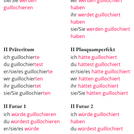
sie/Sie
werden
wir
werden guillochiert
guillochieren
haben
ihr
werdet guillochiert
haben
sie/Sie
werden guillochiert
haben
II Präteritum
II Plusquamperfekt
ich guillochier
te
ich
hätte guillochiert
du guillochier
test
du
hättest guillochiert
er/sie/es guillochier
te
er/sie/es
hätte guillochiert
wir guillochier
ten
wir
hätten guillochiert
ihr guillochier
tet
ihr
hättet guillochiert
sie/Sie guillochier
ten
sie/Sie
hätten guillochiert
II Futur 1
II Futur 2
ich
würde guillochieren
ich
würde guillochiert
du
würdest guillochieren
haben
er/sie/es
würde
du
würdest guillochiert