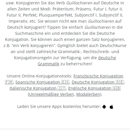
usw. Konjugieren Sie das Verb
Guillochieren
auf Deutsche in
allen Zeiten und Modi: Präteritum, Präsens, Futur I, futur II,
Futur II, Perfekt, Plusquamperfekt, Subjonctif I, Subjonctif II,
Imperativ, etc. Sie wissen nicht wie man
Guillochieren
auf
Deutsch konjugiert? Tippen Sie einfach
Guillochieren
in die
Suchmaschine ein und entdecken Sie die Deutsche
Konjugation. Sie können auch einen ganzen Satz konjugieren,
z.B. “ein Verb konjugieren”. Gymglish bietet auch Deutschkurse
an und stellt zahlreiche Grammatik-, Rechtschreib- und
Konjugationsregeln zur Verfügung, um die
deutsche
Grammatik
zu beherrschen!
Unsere Online-Konjugationstools:
Französische Konjugation
🇫🇷
,
Spanische Konjugation 🇪🇸
,
Deutsche Konjugation 🇩🇪
,
Italienische Konjugation 🇮🇹
,
Englische Konjugation 🇬🇧
(
Unregelmäßige Verben
,
Modalerben
).
Laden Sie unsere Apps kostenlos herunter: