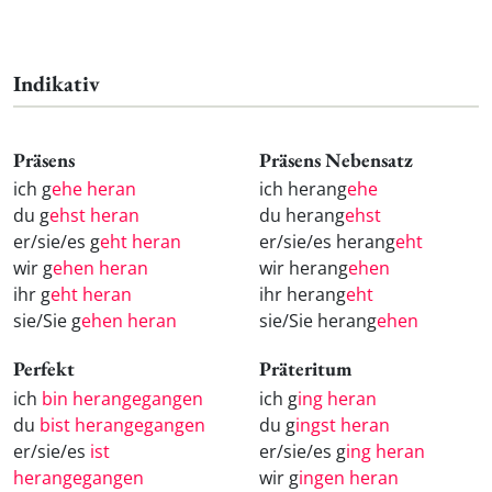
Indikativ
Präsens
Präsens Nebensatz
ich g
ehe heran
ich herang
ehe
du g
ehst heran
du herang
ehst
er/sie/es g
eht heran
er/sie/es herang
eht
wir g
ehen heran
wir herang
ehen
ihr g
eht heran
ihr herang
eht
sie/Sie g
ehen heran
sie/Sie herang
ehen
Perfekt
Präteritum
ich
bin herangegangen
ich g
ing heran
du
bist herangegangen
du g
ingst heran
er/sie/es
ist
er/sie/es g
ing heran
herangegangen
wir g
ingen heran