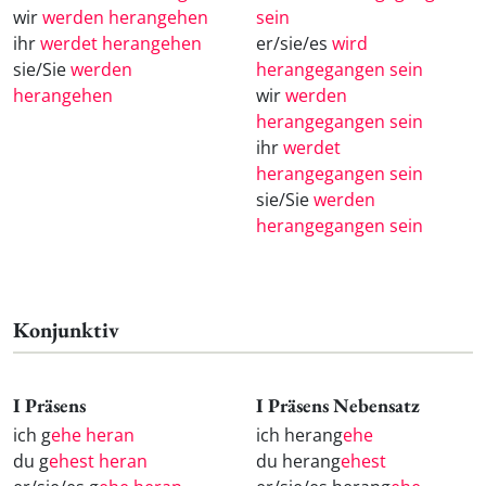
wir
werden herangehen
sein
ihr
werdet herangehen
er/sie/es
wird
sie/Sie
werden
herangegangen sein
herangehen
wir
werden
herangegangen sein
ihr
werdet
herangegangen sein
sie/Sie
werden
herangegangen sein
Konjunktiv
I Präsens
I Präsens Nebensatz
ich g
ehe heran
ich herang
ehe
du g
ehest heran
du herang
ehest