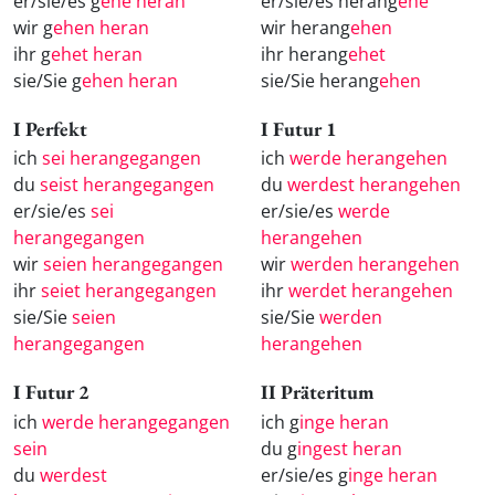
er/sie/es g
ehe heran
er/sie/es herang
ehe
wir g
ehen heran
wir herang
ehen
ihr g
ehet heran
ihr herang
ehet
sie/Sie g
ehen heran
sie/Sie herang
ehen
I Perfekt
I Futur 1
ich
sei herangegangen
ich
werde herangehen
du
seist herangegangen
du
werdest herangehen
er/sie/es
sei
er/sie/es
werde
herangegangen
herangehen
wir
seien herangegangen
wir
werden herangehen
ihr
seiet herangegangen
ihr
werdet herangehen
sie/Sie
seien
sie/Sie
werden
herangegangen
herangehen
I Futur 2
II Präteritum
ich
werde herangegangen
ich g
inge heran
sein
du g
ingest heran
du
werdest
er/sie/es g
inge heran