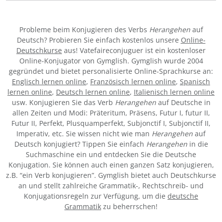
Probleme beim Konjugieren des Verbs
Herangehen
auf
Deutsch? Probieren Sie einfach kostenlos unsere
Online-
Deutschkurse
aus! Vatefaireconjuguer ist ein kostenloser
Online-Konjugator von Gymglish. Gymglish wurde 2004
gegründet und bietet personalisierte Online-Sprachkurse an:
Englisch lernen online
,
Französisch lernen online
,
Spanisch
lernen online
,
Deutsch lernen online
,
Italienisch lernen online
usw. Konjugieren Sie das Verb
Herangehen
auf Deutsche in
allen Zeiten und Modi: Präteritum, Präsens, Futur I, futur II,
Futur II, Perfekt, Plusquamperfekt, Subjonctif I, Subjonctif II,
Imperativ, etc. Sie wissen nicht wie man
Herangehen
auf
Deutsch konjugiert? Tippen Sie einfach
Herangehen
in die
Suchmaschine ein und entdecken Sie die Deutsche
Konjugation. Sie können auch einen ganzen Satz konjugieren,
z.B. “ein Verb konjugieren”. Gymglish bietet auch Deutschkurse
an und stellt zahlreiche Grammatik-, Rechtschreib- und
Konjugationsregeln zur Verfügung, um die
deutsche
Grammatik
zu beherrschen!