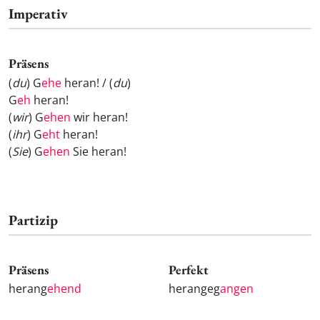
Imperativ
Präsens
(
du
) G
ehe
heran! / (
du
)
G
eh
heran!
(
wir
) G
ehen
wir heran!
(
ihr
) G
eht
heran!
(
Sie
) G
ehen
Sie heran!
Partizip
Präsens
Perfekt
herang
ehend
herangeg
angen