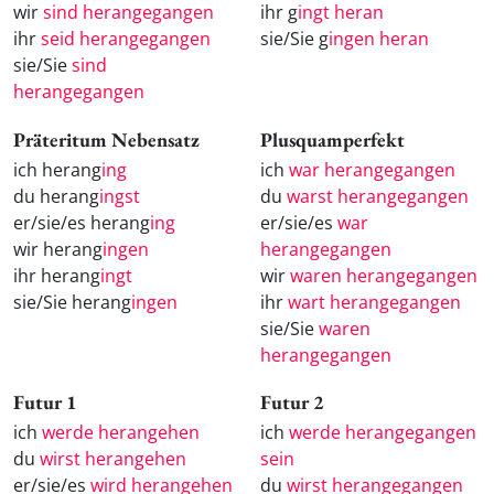
wir
sind herangegangen
ihr g
ingt heran
ihr
seid herangegangen
sie/Sie g
ingen heran
sie/Sie
sind
herangegangen
Präteritum Nebensatz
Plusquamperfekt
ich herang
ing
ich
war herangegangen
du herang
ingst
du
warst herangegangen
er/sie/es herang
ing
er/sie/es
war
wir herang
ingen
herangegangen
ihr herang
ingt
wir
waren herangegangen
sie/Sie herang
ingen
ihr
wart herangegangen
sie/Sie
waren
herangegangen
Futur 1
Futur 2
ich
werde herangehen
ich
werde herangegangen
du
wirst herangehen
sein
er/sie/es
wird herangehen
du
wirst herangegangen