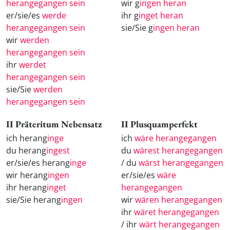
herangegangen sein
wir g
ingen heran
er/sie/es
werde
ihr g
inget heran
herangegangen sein
sie/Sie g
ingen heran
wir
werden
herangegangen sein
ihr
werdet
herangegangen sein
sie/Sie
werden
herangegangen sein
II Präteritum Nebensatz
II Plusquamperfekt
ich herang
inge
ich
wäre herangegangen
du herang
ingest
du
wärest herangegangen
er/sie/es herang
inge
/ du
wärst herangegangen
wir herang
ingen
er/sie/es
wäre
ihr herang
inget
herangegangen
sie/Sie herang
ingen
wir
wären herangegangen
ihr
wäret herangegangen
/ ihr
wärt herangegangen