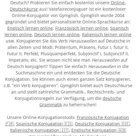
Deutsch? Probieren Sie einfach kostenlos unsere
Online-
Deutschkurse
aus! Vatefaireconjuguer ist ein kostenloser
Online-Konjugator von Gymglish. Gymglish wurde 2004
gegründet und bietet personalisierte Online-Sprachkurse an:
Englisch lernen online
,
Französisch lernen online
,
Spanisch
lernen online
,
Deutsch lernen online
,
Italienisch lernen online
usw. Konjugieren Sie das Verb
Herauswollen
auf Deutsche in
allen Zeiten und Modi: Präteritum, Präsens, Futur I, futur II,
Futur II, Perfekt, Plusquamperfekt, Subjonctif I, Subjonctif II,
Imperativ, etc. Sie wissen nicht wie man
Herauswollen
auf
Deutsch konjugiert? Tippen Sie einfach
Herauswollen
in die
Suchmaschine ein und entdecken Sie die Deutsche
Konjugation. Sie können auch einen ganzen Satz konjugieren,
z.B. “ein Verb konjugieren”. Gymglish bietet auch Deutschkurse
an und stellt zahlreiche Grammatik-, Rechtschreib- und
Konjugationsregeln zur Verfügung, um die
deutsche
Grammatik
zu beherrschen!
Unsere Online-Konjugationstools:
Französische Konjugation
🇫🇷
,
Spanische Konjugation 🇪🇸
,
Deutsche Konjugation 🇩🇪
,
Italienische Konjugation 🇮🇹
,
Englische Konjugation 🇬🇧