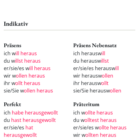
Indikativ
Präsens
Präsens Nebensatz
ich w
ill heraus
ich herausw
ill
du w
illst heraus
du herausw
illst
er/sie/es w
ill heraus
er/sie/es herausw
ill
wir w
ollen heraus
wir herausw
ollen
ihr w
ollt heraus
ihr herausw
ollt
sie/Sie w
ollen heraus
sie/Sie herausw
ollen
Perfekt
Präteritum
ich
habe herausgewollt
ich w
ollte heraus
du
hast herausgewollt
du w
olltest heraus
er/sie/es
hat
er/sie/es w
ollte heraus
herausgewollt
wir w
ollten heraus