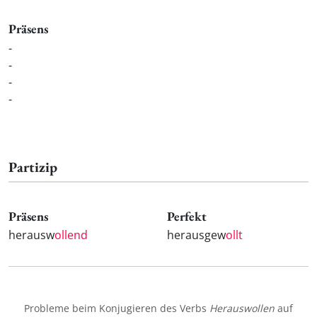
Präsens
-
-
-
-
Partizip
Präsens
Perfekt
herausw
ollend
herausgew
ollt
Probleme beim Konjugieren des Verbs
Herauswollen
auf