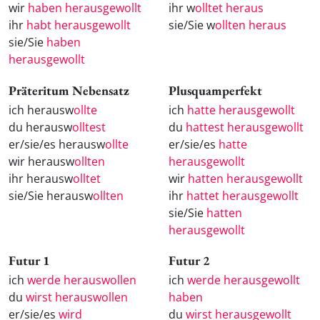
wir
haben herausgewollt
ihr w
olltet heraus
ihr
habt herausgewollt
sie/Sie w
ollten heraus
sie/Sie
haben
herausgewollt
Präteritum Nebensatz
Plusquamperfekt
ich herausw
ollte
ich
hatte herausgewollt
du herausw
olltest
du
hattest herausgewollt
er/sie/es herausw
ollte
er/sie/es
hatte
wir herausw
ollten
herausgewollt
ihr herausw
olltet
wir
hatten herausgewollt
sie/Sie herausw
ollten
ihr
hattet herausgewollt
sie/Sie
hatten
herausgewollt
Futur 1
Futur 2
ich
werde herauswollen
ich
werde herausgewollt
du
wirst herauswollen
haben
er/sie/es
wird
du
wirst herausgewollt