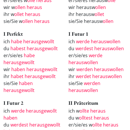
er/sie/es w
olle heraus
er/sie/es herausw
olle
wir w
ollen heraus
wir herausw
ollen
ihr w
ollet heraus
ihr herausw
ollet
sie/Sie w
ollen heraus
sie/Sie herausw
ollen
I Perfekt
I Futur 1
ich
habe herausgewollt
ich
werde herauswollen
du
habest herausgewollt
du
werdest herauswollen
er/sie/es
habe
er/sie/es
werde
herausgewollt
herauswollen
wir
haben herausgewollt
wir
werden herauswollen
ihr
habet herausgewollt
ihr
werdet herauswollen
sie/Sie
haben
sie/Sie
werden
herausgewollt
herauswollen
I Futur 2
II Präteritum
ich
werde herausgewollt
ich w
ollte heraus
haben
du w
olltest heraus
du
werdest herausgewollt
er/sie/es w
ollte heraus