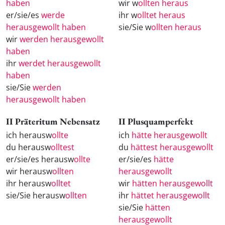
haben
wir w
ollten heraus
er/sie/es
werde
ihr w
olltet heraus
herausgewollt haben
sie/Sie w
ollten heraus
wir
werden herausgewollt
haben
ihr
werdet herausgewollt
haben
sie/Sie
werden
herausgewollt haben
II Präteritum Nebensatz
II Plusquamperfekt
ich herausw
ollte
ich
hätte herausgewollt
du herausw
olltest
du
hättest herausgewollt
er/sie/es herausw
ollte
er/sie/es
hätte
wir herausw
ollten
herausgewollt
ihr herausw
olltet
wir
hätten herausgewollt
sie/Sie herausw
ollten
ihr
hättet herausgewollt
sie/Sie
hätten
herausgewollt