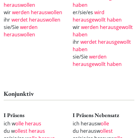
herauswollen
haben
wir
werden herauswollen
er/sie/es
wird
ihr
werdet herauswollen
herausgewollt haben
sie/Sie
werden
wir
werden herausgewollt
herauswollen
haben
ihr
werdet herausgewollt
haben
sie/Sie
werden
herausgewollt haben
Konjunktiv
I Präsens
I Präsens Nebensatz
ich w
olle heraus
ich herausw
olle
du w
ollest heraus
du herausw
ollest