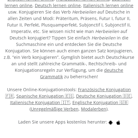
lernen online
,
Deutsch lernen online
,
Italienisch lernen online
usw. Konjugieren Sie das Verb
Herbeieilen
auf Deutsche in
allen Zeiten und Modi: Präteritum, Präsens, Futur I, futur II,
Futur II, Perfekt, Plusquamperfekt, Subjonctif I, Subjonctif II,
Imperativ, etc. Sie wissen nicht wie man
Herbeieilen
auf
Deutsch konjugiert? Tippen Sie einfach
Herbeieilen
in die
Suchmaschine ein und entdecken Sie die Deutsche
Konjugation. Sie können auch einen ganzen Satz konjugieren,
z.B. “ein Verb konjugieren”. Gymglish bietet auch Deutschkurse
an und stellt zahlreiche Grammatik-, Rechtschreib- und
Konjugationsregeln zur Verfügung, um die
deutsche
Grammatik
zu beherrschen!
Unsere Online-Konjugationstools:
Französische Konjugation
🇫🇷
,
Spanische Konjugation 🇪🇸
,
Deutsche Konjugation 🇩🇪
,
Italienische Konjugation 🇮🇹
,
Englische Konjugation 🇬🇧
(
Unregelmäßige Verben
,
Modalerben
).
Laden Sie unsere Apps kostenlos herunter: