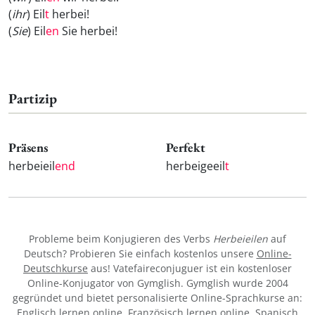
(
ihr
) Eil
t
herbei!
(
Sie
) Eil
en
Sie herbei!
Partizip
Präsens
Perfekt
herbeieil
end
herbeigeeil
t
Probleme beim Konjugieren des Verbs
Herbeieilen
auf
Deutsch? Probieren Sie einfach kostenlos unsere
Online-
Deutschkurse
aus! Vatefaireconjuguer ist ein kostenloser
Online-Konjugator von Gymglish. Gymglish wurde 2004
gegründet und bietet personalisierte Online-Sprachkurse an:
Englisch lernen online
,
Französisch lernen online
,
Spanisch