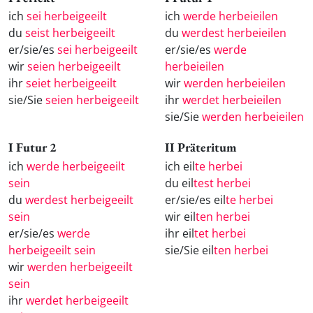
ich
sei herbeigeeilt
ich
werde herbeieilen
du
seist herbeigeeilt
du
werdest herbeieilen
er/sie/es
sei herbeigeeilt
er/sie/es
werde
wir
seien herbeigeeilt
herbeieilen
ihr
seiet herbeigeeilt
wir
werden herbeieilen
sie/Sie
seien herbeigeeilt
ihr
werdet herbeieilen
sie/Sie
werden herbeieilen
I Futur 2
II Präteritum
ich
werde herbeigeeilt
ich eil
te herbei
sein
du eil
test herbei
du
werdest herbeigeeilt
er/sie/es eil
te herbei
sein
wir eil
ten herbei
er/sie/es
werde
ihr eil
tet herbei
herbeigeeilt sein
sie/Sie eil
ten herbei
wir
werden herbeigeeilt
sein
ihr
werdet herbeigeeilt