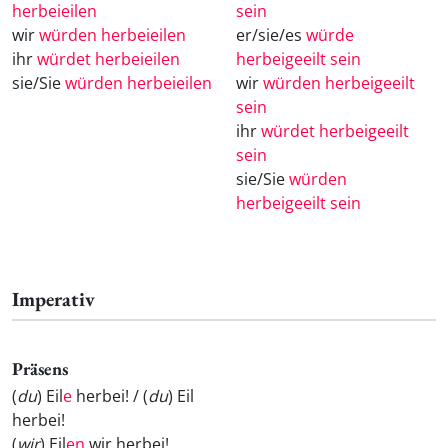
herbeieilen
sein
wir
würden herbeieilen
er/sie/es
würde
ihr
würdet herbeieilen
herbeigeeilt sein
sie/Sie
würden herbeieilen
wir
würden herbeigeeilt
sein
ihr
würdet herbeigeeilt
sein
sie/Sie
würden
herbeigeeilt sein
Imperativ
Präsens
(
du
) Eil
e
herbei! / (
du
) Eil
herbei!
(
wir
) Eil
en
wir herbei!