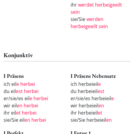
ihr
werdet herbeigeeilt
sein
sie/Sie
werden
herbeigeeilt sein
Konjunktiv
I Präsens
I Präsens Nebensatz
ich eil
e herbei
ich herbeieil
e
du eil
est herbei
du herbeieil
est
er/sie/es eil
e herbei
er/sie/es herbeieil
e
wir eil
en herbei
wir herbeieil
en
ihr eil
et herbei
ihr herbeieil
et
sie/Sie eil
en herbei
sie/Sie herbeieil
en
I Perfekt
I Futur 1