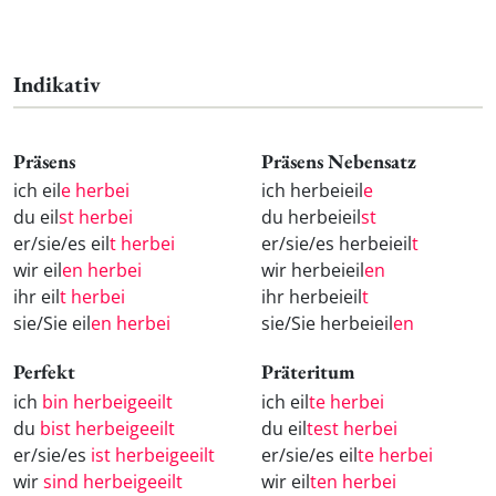
Indikativ
Präsens
Präsens Nebensatz
ich eil
e herbei
ich herbeieil
e
du eil
st herbei
du herbeieil
st
er/sie/es eil
t herbei
er/sie/es herbeieil
t
wir eil
en herbei
wir herbeieil
en
ihr eil
t herbei
ihr herbeieil
t
sie/Sie eil
en herbei
sie/Sie herbeieil
en
Perfekt
Präteritum
ich
bin herbeigeeilt
ich eil
te herbei
du
bist herbeigeeilt
du eil
test herbei
er/sie/es
ist herbeigeeilt
er/sie/es eil
te herbei
wir
sind herbeigeeilt
wir eil
ten herbei