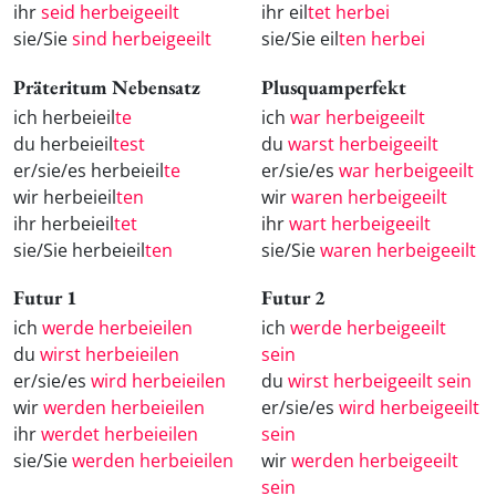
ihr
seid herbeigeeilt
ihr eil
tet herbei
sie/Sie
sind herbeigeeilt
sie/Sie eil
ten herbei
Präteritum Nebensatz
Plusquamperfekt
ich herbeieil
te
ich
war herbeigeeilt
du herbeieil
test
du
warst herbeigeeilt
er/sie/es herbeieil
te
er/sie/es
war herbeigeeilt
wir herbeieil
ten
wir
waren herbeigeeilt
ihr herbeieil
tet
ihr
wart herbeigeeilt
sie/Sie herbeieil
ten
sie/Sie
waren herbeigeeilt
Futur 1
Futur 2
ich
werde herbeieilen
ich
werde herbeigeeilt
du
wirst herbeieilen
sein
er/sie/es
wird herbeieilen
du
wirst herbeigeeilt sein
wir
werden herbeieilen
er/sie/es
wird herbeigeeilt
ihr
werdet herbeieilen
sein
sie/Sie
werden herbeieilen
wir
werden herbeigeeilt
sein