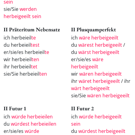
sein
sie/Sie
werden
herbeigeeilt sein
II Präteritum Nebensatz
II Plusquamperfekt
ich herbeieil
te
ich
wäre herbeigeeilt
du herbeieil
test
du
wärest herbeigeeilt
/
er/sie/es herbeieil
te
du
wärst herbeigeeilt
wir herbeieil
ten
er/sie/es
wäre
ihr herbeieil
tet
herbeigeeilt
sie/Sie herbeieil
ten
wir
wären herbeigeeilt
ihr
wäret herbeigeeilt
/ ihr
wärt herbeigeeilt
sie/Sie
wären herbeigeeilt
II Futur 1
II Futur 2
ich
würde herbeieilen
ich
würde herbeigeeilt
du
würdest herbeieilen
sein
er/sie/es
würde
du
würdest herbeigeeilt