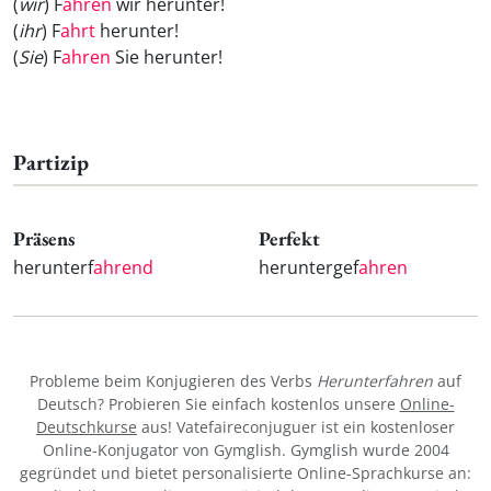
(
wir
) F
ahren
wir herunter!
(
ihr
) F
ahrt
herunter!
(
Sie
) F
ahren
Sie herunter!
Partizip
Präsens
Perfekt
herunterf
ahrend
heruntergef
ahren
Probleme beim Konjugieren des Verbs
Herunterfahren
auf
Deutsch? Probieren Sie einfach kostenlos unsere
Online-
Deutschkurse
aus! Vatefaireconjuguer ist ein kostenloser
Online-Konjugator von Gymglish. Gymglish wurde 2004
gegründet und bietet personalisierte Online-Sprachkurse an: