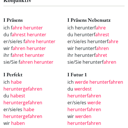
Konjunktiv
I Präsens
I Präsens Nebensatz
ich f
ahre herunter
ich herunterf
ahre
du f
ahrest herunter
du herunterf
ahrest
er/sie/es f
ahre herunter
er/sie/es herunterf
ahre
wir f
ahren herunter
wir herunterf
ahren
ihr f
ahret herunter
ihr herunterf
ahret
sie/Sie f
ahren herunter
sie/Sie herunterf
ahren
I Perfekt
I Futur 1
ich
habe
ich
werde herunterfahren
heruntergefahren
du
werdest
du
habest
herunterfahren
heruntergefahren
er/sie/es
werde
er/sie/es
habe
herunterfahren
heruntergefahren
wir
werden
wir
haben
herunterfahren