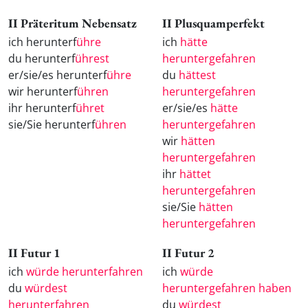
II Präteritum Nebensatz
II Plusquamperfekt
ich herunterf
ühre
ich
hätte
du herunterf
ührest
heruntergefahren
er/sie/es herunterf
ühre
du
hättest
wir herunterf
ühren
heruntergefahren
ihr herunterf
ühret
er/sie/es
hätte
sie/Sie herunterf
ühren
heruntergefahren
wir
hätten
heruntergefahren
ihr
hättet
heruntergefahren
sie/Sie
hätten
heruntergefahren
II Futur 1
II Futur 2
ich
würde herunterfahren
ich
würde
du
würdest
heruntergefahren haben
herunterfahren
du
würdest