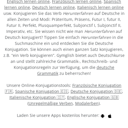
Englisch lernen online
,
Französisch lernen online
,
Spanisch
lernen online
,
Deutsch lernen online
,
Italienisch lernen online
usw. Konjugieren Sie das Verb
Herunterfahren
auf Deutsche in
allen Zeiten und Modi: Präteritum, Präsens, Futur I, futur II,
Futur II, Perfekt, Plusquamperfekt, Subjonctif I, Subjonctif II,
Imperativ, etc. Sie wissen nicht wie man
Herunterfahren
auf
Deutsch konjugiert? Tippen Sie einfach
Herunterfahren
in die
Suchmaschine ein und entdecken Sie die Deutsche
Konjugation. Sie können auch einen ganzen Satz konjugieren,
z.B. “ein Verb konjugieren”. Gymglish bietet auch Deutschkurse
an und stellt zahlreiche Grammatik-, Rechtschreib- und
Konjugationsregeln zur Verfügung, um die
deutsche
Grammatik
zu beherrschen!
Unsere Online-Konjugationstools:
Französische Konjugation
🇫🇷
,
Spanische Konjugation 🇪🇸
,
Deutsche Konjugation 🇩🇪
,
Italienische Konjugation 🇮🇹
,
Englische Konjugation 🇬🇧
(
Unregelmäßige Verben
,
Modalerben
).
Laden Sie unsere Apps kostenlos herunter: