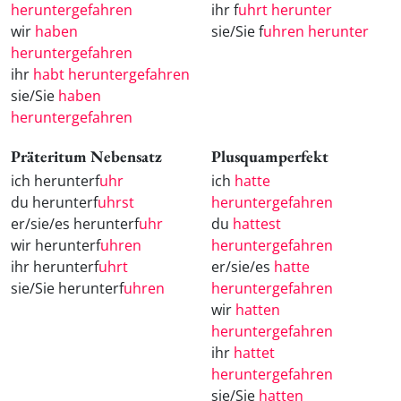
heruntergefahren
ihr f
uhrt herunter
wir
haben
sie/Sie f
uhren herunter
heruntergefahren
ihr
habt heruntergefahren
sie/Sie
haben
heruntergefahren
Präteritum Nebensatz
Plusquamperfekt
ich herunterf
uhr
ich
hatte
du herunterf
uhrst
heruntergefahren
er/sie/es herunterf
uhr
du
hattest
wir herunterf
uhren
heruntergefahren
ihr herunterf
uhrt
er/sie/es
hatte
sie/Sie herunterf
uhren
heruntergefahren
wir
hatten
heruntergefahren
ihr
hattet
heruntergefahren
sie/Sie
hatten