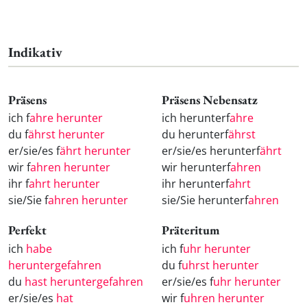
Indikativ
Präsens
Präsens Nebensatz
ich f
ahre herunter
ich herunterf
ahre
du f
ährst herunter
du herunterf
ährst
er/sie/es f
ährt herunter
er/sie/es herunterf
ährt
wir f
ahren herunter
wir herunterf
ahren
ihr f
ahrt herunter
ihr herunterf
ahrt
sie/Sie f
ahren herunter
sie/Sie herunterf
ahren
Perfekt
Präteritum
ich
habe
ich f
uhr herunter
heruntergefahren
du f
uhrst herunter
du
hast heruntergefahren
er/sie/es f
uhr herunter
er/sie/es
hat
wir f
uhren herunter