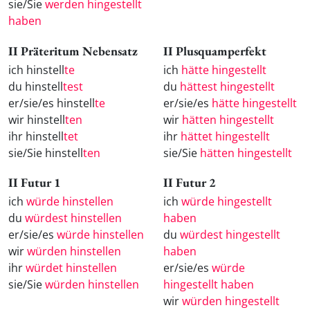
sie/Sie
werden hingestellt
haben
II Präteritum Nebensatz
II Plusquamperfekt
ich hinstell
te
ich
hätte hingestellt
du hinstell
test
du
hättest hingestellt
er/sie/es hinstell
te
er/sie/es
hätte hingestellt
wir hinstell
ten
wir
hätten hingestellt
ihr hinstell
tet
ihr
hättet hingestellt
sie/Sie hinstell
ten
sie/Sie
hätten hingestellt
II Futur 1
II Futur 2
ich
würde hinstellen
ich
würde hingestellt
du
würdest hinstellen
haben
er/sie/es
würde hinstellen
du
würdest hingestellt
wir
würden hinstellen
haben
ihr
würdet hinstellen
er/sie/es
würde
sie/Sie
würden hinstellen
hingestellt haben
wir
würden hingestellt