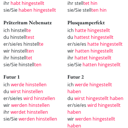
ihr
habt hingestellt
ihr stell
tet hin
sie/Sie
haben hingestellt
sie/Sie stell
ten hin
Präteritum Nebensatz
Plusquamperfekt
ich hinstell
te
ich
hatte hingestellt
du hinstell
test
du
hattest hingestellt
er/sie/es hinstell
te
er/sie/es
hatte hingestellt
wir hinstell
ten
wir
hatten hingestellt
ihr hinstell
tet
ihr
hattet hingestellt
sie/Sie hinstell
ten
sie/Sie
hatten hingestellt
Futur 1
Futur 2
ich
werde hinstellen
ich
werde hingestellt
du
wirst hinstellen
haben
er/sie/es
wird hinstellen
du
wirst hingestellt haben
wir
werden hinstellen
er/sie/es
wird hingestellt
ihr
werdet hinstellen
haben
sie/Sie
werden hinstellen
wir
werden hingestellt
haben