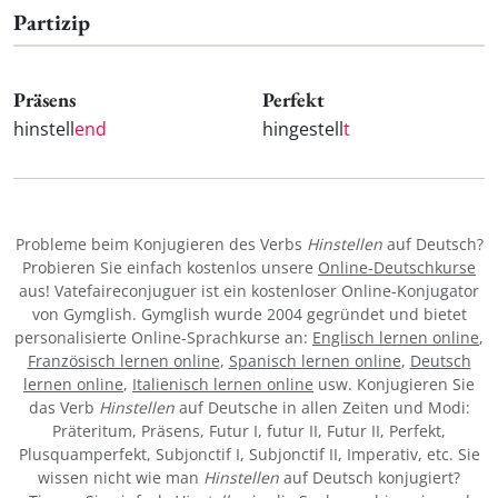
Partizip
Präsens
Perfekt
hinstell
end
hingestell
t
Probleme beim Konjugieren des Verbs
Hinstellen
auf Deutsch?
Probieren Sie einfach kostenlos unsere
Online-Deutschkurse
aus! Vatefaireconjuguer ist ein kostenloser Online-Konjugator
von Gymglish. Gymglish wurde 2004 gegründet und bietet
personalisierte Online-Sprachkurse an:
Englisch lernen online
,
Französisch lernen online
,
Spanisch lernen online
,
Deutsch
lernen online
,
Italienisch lernen online
usw. Konjugieren Sie
das Verb
Hinstellen
auf Deutsche in allen Zeiten und Modi:
Präteritum, Präsens, Futur I, futur II, Futur II, Perfekt,
Plusquamperfekt, Subjonctif I, Subjonctif II, Imperativ, etc. Sie
wissen nicht wie man
Hinstellen
auf Deutsch konjugiert?