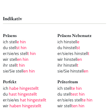
Indikativ
Präsens
Präsens Nebensatz
ich stell
e hin
ich hinstell
e
du stell
st hin
du hinstell
st
er/sie/es stell
t hin
er/sie/es hinstell
t
wir stell
en hin
wir hinstell
en
ihr stell
t hin
ihr hinstell
t
sie/Sie stell
en hin
sie/Sie hinstell
en
Perfekt
Präteritum
ich
habe hingestellt
ich stell
te hin
du
hast hingestellt
du stell
test hin
er/sie/es
hat hingestellt
er/sie/es stell
te hin
wir
haben hingestellt
wir stell
ten hin