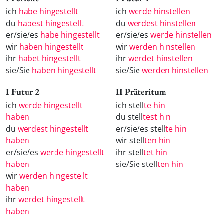
ich
habe hingestellt
ich
werde hinstellen
du
habest hingestellt
du
werdest hinstellen
er/sie/es
habe hingestellt
er/sie/es
werde hinstellen
wir
haben hingestellt
wir
werden hinstellen
ihr
habet hingestellt
ihr
werdet hinstellen
sie/Sie
haben hingestellt
sie/Sie
werden hinstellen
I Futur 2
II Präteritum
ich
werde hingestellt
ich stell
te hin
haben
du stell
test hin
du
werdest hingestellt
er/sie/es stell
te hin
haben
wir stell
ten hin
er/sie/es
werde hingestellt
ihr stell
tet hin
haben
sie/Sie stell
ten hin
wir
werden hingestellt
haben
ihr
werdet hingestellt
haben