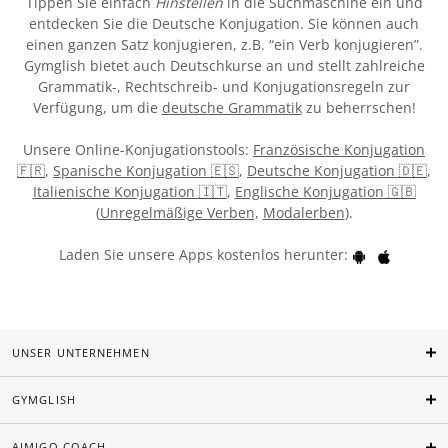
Tippen Sie einfach
Hinstellen
in die Suchmaschine ein und
entdecken Sie die Deutsche Konjugation. Sie können auch
einen ganzen Satz konjugieren, z.B. “ein Verb konjugieren”.
Gymglish bietet auch Deutschkurse an und stellt zahlreiche
Grammatik-, Rechtschreib- und Konjugationsregeln zur
Verfügung, um die
deutsche Grammatik
zu beherrschen!
Unsere Online-Konjugationstools:
Französische Konjugation
🇫🇷
,
Spanische Konjugation 🇪🇸
,
Deutsche Konjugation 🇩🇪
,
Italienische Konjugation 🇮🇹
,
Englische Konjugation 🇬🇧
(
Unregelmäßige Verben
,
Modalerben
).
Laden Sie unsere Apps kostenlos herunter:
UNSER UNTERNEHMEN
GYMGLISH
AIMIGO COACH