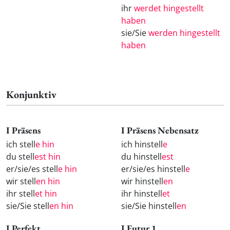
ihr
werdet hingestellt
haben
sie/Sie
werden hingestellt
haben
Konjunktiv
I Präsens
I Präsens Nebensatz
ich stell
e hin
ich hinstell
e
du stell
est hin
du hinstell
est
er/sie/es stell
e hin
er/sie/es hinstell
e
wir stell
en hin
wir hinstell
en
ihr stell
et hin
ihr hinstell
et
sie/Sie stell
en hin
sie/Sie hinstell
en
I Perfekt
I Futur 1