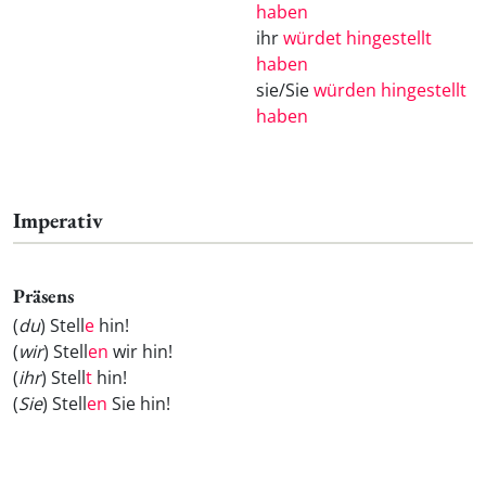
haben
ihr
würdet hingestellt
haben
sie/Sie
würden hingestellt
haben
Imperativ
Präsens
(
du
) Stell
e
hin!
(
wir
) Stell
en
wir hin!
(
ihr
) Stell
t
hin!
(
Sie
) Stell
en
Sie hin!