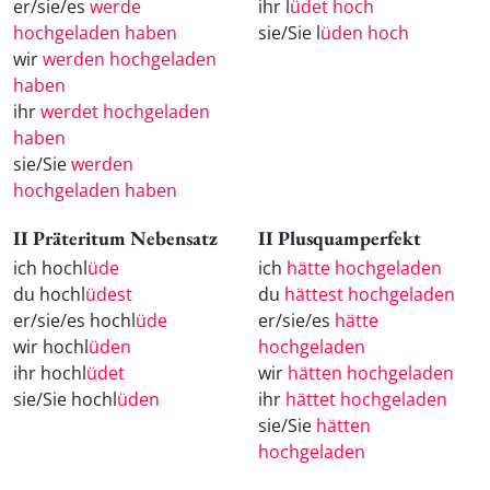
er/sie/es
werde
ihr l
üdet hoch
hochgeladen haben
sie/Sie l
üden hoch
wir
werden hochgeladen
haben
ihr
werdet hochgeladen
haben
sie/Sie
werden
hochgeladen haben
II Präteritum Nebensatz
II Plusquamperfekt
ich hochl
üde
ich
hätte hochgeladen
du hochl
üdest
du
hättest hochgeladen
er/sie/es hochl
üde
er/sie/es
hätte
wir hochl
üden
hochgeladen
ihr hochl
üdet
wir
hätten hochgeladen
sie/Sie hochl
üden
ihr
hättet hochgeladen
sie/Sie
hätten
hochgeladen