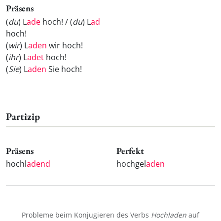
Präsens
(
du
) L
ade
hoch! / (
du
) L
ad
hoch!
(
wir
) L
aden
wir hoch!
(
ihr
) L
adet
hoch!
(
Sie
) L
aden
Sie hoch!
Partizip
Präsens
Perfekt
hochl
adend
hochgel
aden
Probleme beim Konjugieren des Verbs
Hochladen
auf