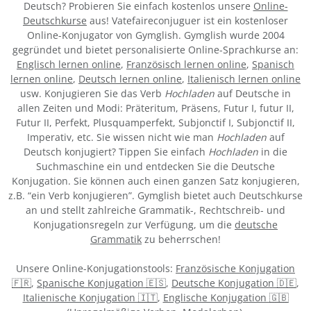
Deutsch? Probieren Sie einfach kostenlos unsere
Online-
Deutschkurse
aus! Vatefaireconjuguer ist ein kostenloser
Online-Konjugator von Gymglish. Gymglish wurde 2004
gegründet und bietet personalisierte Online-Sprachkurse an:
Englisch lernen online
,
Französisch lernen online
,
Spanisch
lernen online
,
Deutsch lernen online
,
Italienisch lernen online
usw. Konjugieren Sie das Verb
Hochladen
auf Deutsche in
allen Zeiten und Modi: Präteritum, Präsens, Futur I, futur II,
Futur II, Perfekt, Plusquamperfekt, Subjonctif I, Subjonctif II,
Imperativ, etc. Sie wissen nicht wie man
Hochladen
auf
Deutsch konjugiert? Tippen Sie einfach
Hochladen
in die
Suchmaschine ein und entdecken Sie die Deutsche
Konjugation. Sie können auch einen ganzen Satz konjugieren,
z.B. “ein Verb konjugieren”. Gymglish bietet auch Deutschkurse
an und stellt zahlreiche Grammatik-, Rechtschreib- und
Konjugationsregeln zur Verfügung, um die
deutsche
Grammatik
zu beherrschen!
Unsere Online-Konjugationstools:
Französische Konjugation
🇫🇷
,
Spanische Konjugation 🇪🇸
,
Deutsche Konjugation 🇩🇪
,
Italienische Konjugation 🇮🇹
,
Englische Konjugation 🇬🇧