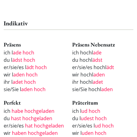
Indikativ
Präsens
Präsens Nebensatz
ich l
ade hoch
ich hochl
ade
du l
ädst hoch
du hochl
ädst
er/sie/es l
ädt hoch
er/sie/es hochl
ädt
wir l
aden hoch
wir hochl
aden
ihr l
adet hoch
ihr hochl
adet
sie/Sie l
aden hoch
sie/Sie hochl
aden
Perfekt
Präteritum
ich
habe hochgeladen
ich l
ud hoch
du
hast hochgeladen
du l
udest hoch
er/sie/es
hat hochgeladen
er/sie/es l
ud hoch
wir
haben hochgeladen
wir l
uden hoch