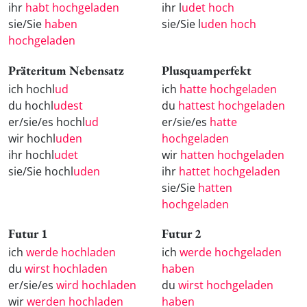
ihr
habt hochgeladen
ihr l
udet hoch
sie/Sie
haben
sie/Sie l
uden hoch
hochgeladen
Präteritum Nebensatz
Plusquamperfekt
ich hochl
ud
ich
hatte hochgeladen
du hochl
udest
du
hattest hochgeladen
er/sie/es hochl
ud
er/sie/es
hatte
wir hochl
uden
hochgeladen
ihr hochl
udet
wir
hatten hochgeladen
sie/Sie hochl
uden
ihr
hattet hochgeladen
sie/Sie
hatten
hochgeladen
Futur 1
Futur 2
ich
werde hochladen
ich
werde hochgeladen
du
wirst hochladen
haben
er/sie/es
wird hochladen
du
wirst hochgeladen
wir
werden hochladen
haben