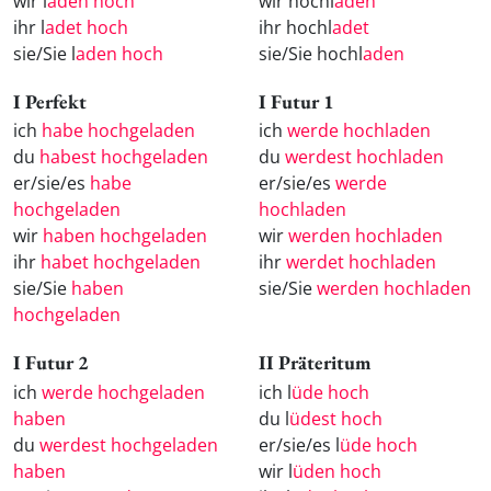
wir l
aden hoch
wir hochl
aden
ihr l
adet hoch
ihr hochl
adet
sie/Sie l
aden hoch
sie/Sie hochl
aden
I Perfekt
I Futur 1
ich
habe hochgeladen
ich
werde hochladen
du
habest hochgeladen
du
werdest hochladen
er/sie/es
habe
er/sie/es
werde
hochgeladen
hochladen
wir
haben hochgeladen
wir
werden hochladen
ihr
habet hochgeladen
ihr
werdet hochladen
sie/Sie
haben
sie/Sie
werden hochladen
hochgeladen
I Futur 2
II Präteritum
ich
werde hochgeladen
ich l
üde hoch
haben
du l
üdest hoch
du
werdest hochgeladen
er/sie/es l
üde hoch
haben
wir l
üden hoch