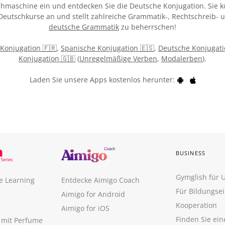
chmaschine ein und entdecken Sie die Deutsche Konjugation. Sie k
 Deutschkurse an und stellt zahlreiche Grammatik-, Rechtschreib-
deutsche Grammatik
zu beherrschen!
 Konjugation 🇫🇷
,
Spanische Konjugation 🇪🇸
,
Deutsche Konjugati
Konjugation 🇬🇧
(
Unregelmäßige Verben
,
Modalerben
).
Laden Sie unsere Apps kostenlos herunter:
BUSINESS
Gymglish für
e Learning
Entdecke Aimigo Coach
Für Bildungse
Aimigo for Android
Kooperation
Aimigo for iOS
Finden Sie ei
n mit Perfume