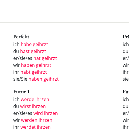
Perfekt
Pr
ich
habe geihrzt
ich
du
hast geihrzt
du
er/sie/es
hat geihrzt
er/
wir
haben geihrzt
wir
ihr
habt geihrzt
ihr
sie/Sie
haben geihrzt
sie
Futur 1
Fu
ich
werde ihrzen
ic
du
wirst ihrzen
d
er/sie/es
wird ihrzen
er
wir
werden ihrzen
wi
ihr
werdet ihrzen
ih