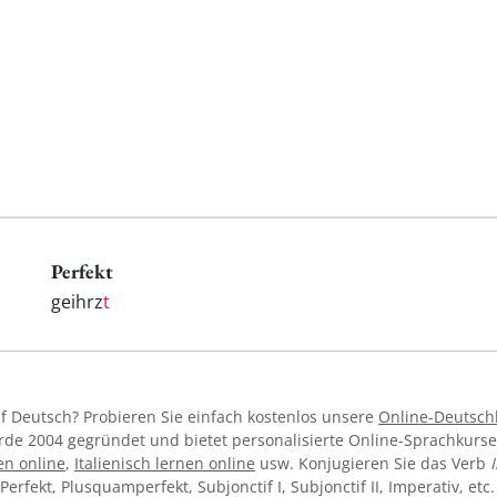
Perfekt
geihrz
t
f Deutsch? Probieren Sie einfach kostenlos unsere
Online-Deutsch
de 2004 gegründet und bietet personalisierte Online-Sprachkurs
en online
,
Italienisch lernen online
usw. Konjugieren Sie das Verb
I, Perfekt, Plusquamperfekt, Subjonctif I, Subjonctif II, Imperativ, e