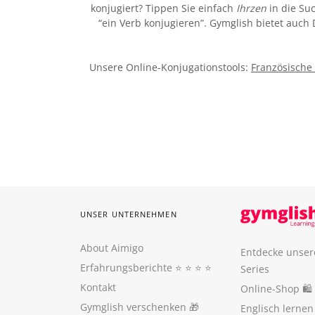
konjugiert? Tippen Sie einfach
Ihrzen
in die Su
“ein Verb konjugieren”. Gymglish bietet auch
Unsere Online-Konjugationstools:
Französische
UNSER UNTERNEHMEN
About Aimigo
Entdecke unser
Erfahrungsberichte
⭐️ ⭐️ ⭐️ ⭐️
Series
Kontakt
Online-Shop 🛍
Gymglish verschenken
🎁
Englisch lerne