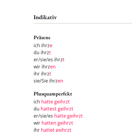
Indikativ
Präsens
ich ihrz
e
du ihrz
t
er/sie/es ihrz
t
wir ihrz
en
ihr ihrz
t
sie/Sie ihrz
en
Plusquamperfekt
ich
hatte geihrzt
du
hattest geihrzt
er/sie/es
hatte geihrzt
wir
hatten geihrzt
ihr
hattet geihrzt