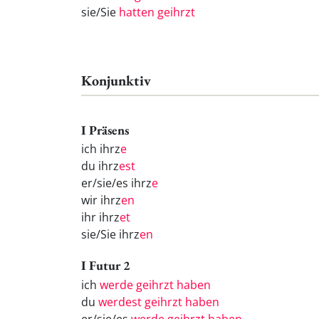
sie/Sie
hatten geihrzt
Konjunktiv
I Präsens
ich ihrz
e
du ihrz
est
er/sie/es ihrz
e
wir ihrz
en
ihr ihrz
et
sie/Sie ihrz
en
I Futur 2
ich
werde geihrzt haben
du
werdest geihrzt haben