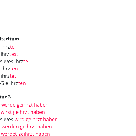
äteritum
 ihrz
te
 ihrz
test
sie/es ihrz
te
 ihrz
ten
 ihrz
tet
/Sie ihrz
ten
tur 2
h
werde geihrzt haben
u
wirst geihrzt haben
/sie/es
wird geihrzt haben
r
werden geihrzt haben
r
werdet geihrzt haben