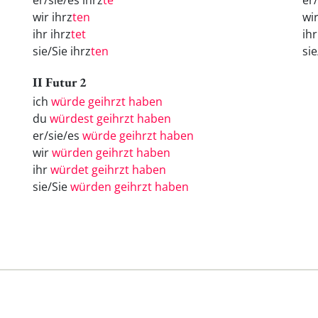
er/sie/es ihrz
te
er
wir ihrz
ten
wi
ihr ihrz
tet
ih
sie/Sie ihrz
ten
si
II Futur 2
ich
würde geihrzt haben
du
würdest geihrzt haben
er/sie/es
würde geihrzt haben
wir
würden geihrzt haben
ihr
würdet geihrzt haben
sie/Sie
würden geihrzt haben