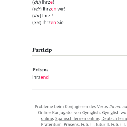
(
du
) Ihrz
e
!
(
wir
) Ihrz
en
wir!
(
ihr
) Ihrz
t
!
(
Sie
) Ihrz
en
Sie!
Partizip
Präsens
ihrz
end
Probleme beim Konjugieren des Verbs
Ihrzen
au
Online-Konjugator von Gymglish. Gymglish wur
online
,
Spanisch lernen online
,
Deutsch lern
Präteritum, Präsens, Futur I, futur II, Futur I