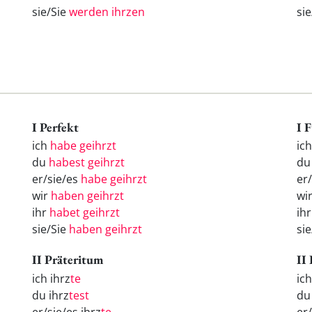
sie/Sie
werden ihrzen
si
I Perfekt
I 
ich
habe geihrzt
ic
du
habest geihrzt
d
er/sie/es
habe geihrzt
er
wir
haben geihrzt
wi
ihr
habet geihrzt
ih
sie/Sie
haben geihrzt
si
II Präteritum
II
ich ihrz
te
ic
du ihrz
test
d