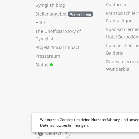
California
Gymglish blog
Französisch ler
Stellenangebot
We're hiring
Frantastique
Hilfe
Spanisch lerne
The Unofficial Story of
Hotel Borbollón
Gymglish
Italienisch ler
Projekt 'Social Impact'
Baldoria
Presseraum
Deutsch lernen
Status
Wunderbla
Wir nutzen Cookies um deine Nutzererfahrung und unser
Datenschutzbestimmungen
.
Deutsch