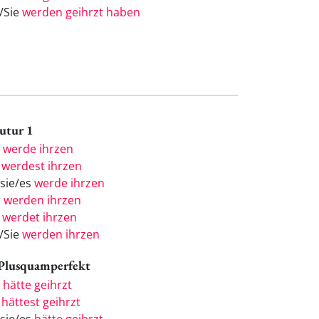
e/Sie
werden geihrzt haben
Futur 1
h
werde ihrzen
u
werdest ihrzen
/sie/es
werde ihrzen
r
werden ihrzen
r
werdet ihrzen
e/Sie
werden ihrzen
 Plusquamperfekt
h
hätte geihrzt
u
hättest geihrzt