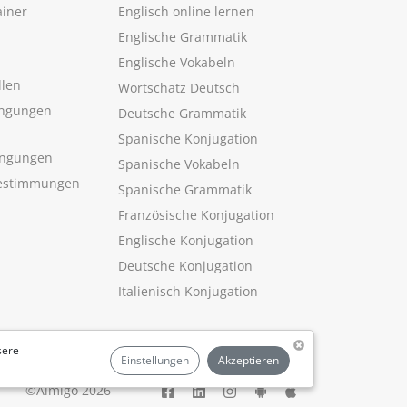
ainer
Englisch online lernen
Englische Grammatik
Englische Vokabeln
llen
Wortschatz Deutsch
ngungen
Deutsche Grammatik
Spanische Konjugation
ingungen
Spanische Vokabeln
estimmungen
Spanische Grammatik
Französische Konjugation
Englische Konjugation
Deutsche Konjugation
Italienisch Konjugation
sere
Einstellungen
Akzeptieren
©Aimigo 2026