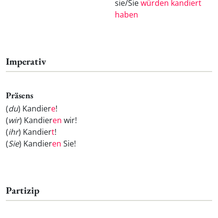
sie/Sie
würden kandiert
haben
Imperativ
Präsens
(
du
) Kandier
e
!
(
wir
) Kandier
en
wir!
(
ihr
) Kandier
t
!
(
Sie
) Kandier
en
Sie!
Partizip