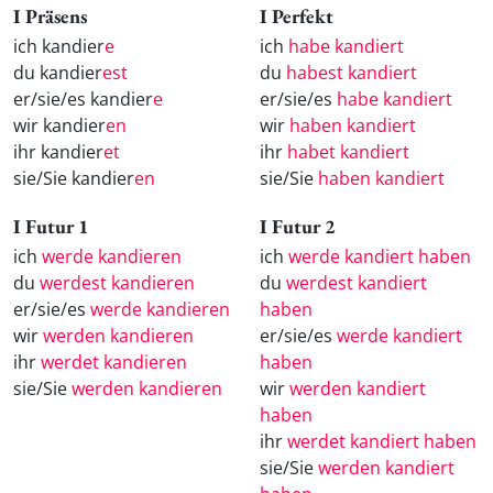
I Präsens
I Perfekt
ich kandier
e
ich
habe kandiert
du kandier
est
du
habest kandiert
er/sie/es kandier
e
er/sie/es
habe kandiert
wir kandier
en
wir
haben kandiert
ihr kandier
et
ihr
habet kandiert
sie/Sie kandier
en
sie/Sie
haben kandiert
I Futur 1
I Futur 2
ich
werde kandieren
ich
werde kandiert haben
du
werdest kandieren
du
werdest kandiert
er/sie/es
werde kandieren
haben
wir
werden kandieren
er/sie/es
werde kandiert
ihr
werdet kandieren
haben
sie/Sie
werden kandieren
wir
werden kandiert
haben
ihr
werdet kandiert haben
sie/Sie
werden kandiert