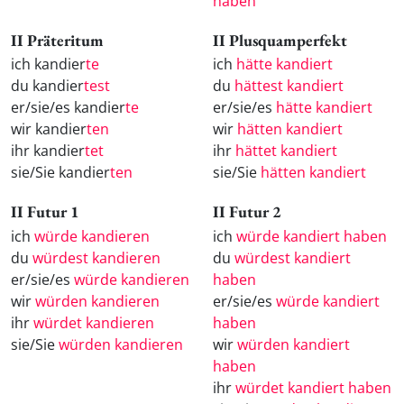
haben
II Präteritum
II Plusquamperfekt
ich kandier
te
ich
hätte kandiert
du kandier
test
du
hättest kandiert
er/sie/es kandier
te
er/sie/es
hätte kandiert
wir kandier
ten
wir
hätten kandiert
ihr kandier
tet
ihr
hättet kandiert
sie/Sie kandier
ten
sie/Sie
hätten kandiert
II Futur 1
II Futur 2
ich
würde kandieren
ich
würde kandiert haben
du
würdest kandieren
du
würdest kandiert
er/sie/es
würde kandieren
haben
wir
würden kandieren
er/sie/es
würde kandiert
ihr
würdet kandieren
haben
sie/Sie
würden kandieren
wir
würden kandiert
haben
ihr
würdet kandiert haben