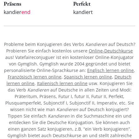
Präsens
Perfekt
kandier
end
kandiert
Probleme beim Konjugieren des Verbs
Kandieren
auf Deutsch?
Probieren Sie einfach kostenlos unsere
Online-Deutschkurse
aus! Vatefaireconjuguer ist ein kostenloser Online-Konjugator
von Gymglish. Gymglish wurde 2004 gegründet und bietet
personalisierte Online-Sprachkurse an:
Englisch lernen online
,
Französisch lernen online
,
Spanisch lernen online
,
Deutsch
lernen online
,
Italienisch lernen online
usw. Konjugieren Sie
das Verb
Kandieren
auf Deutsche in allen Zeiten und Modi:
Präteritum, Präsens, Futur I, futur II, Futur II, Perfekt,
Plusquamperfekt, Subjonctif I, Subjonctif II, Imperativ, etc. Sie
wissen nicht wie man
Kandieren
auf Deutsch konjugiert?
Tippen Sie einfach
Kandieren
in die Suchmaschine ein und
entdecken Sie die Deutsche Konjugation. Sie können auch
einen ganzen Satz konjugieren, z.B. “ein Verb konjugieren”.
Gymglish bietet auch Deutschkurse an und stellt zahlreiche