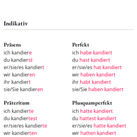
Indikativ
Präsens
Perfekt
ich kandier
e
ich
habe kandiert
du kandier
st
du
hast kandiert
er/sie/es kandier
t
er/sie/es
hat kandiert
wir kandier
en
wir
haben kandiert
ihr kandier
t
ihr
habt kandiert
sie/Sie kandier
en
sie/Sie
haben kandiert
Präteritum
Plusquamperfekt
ich kandier
te
ich
hatte kandiert
du kandier
test
du
hattest kandiert
er/sie/es kandier
te
er/sie/es
hatte kandiert
wir kandier
ten
wir
hatten kandiert