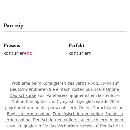
Partizip
Präsens
Perfekt
konturier
end
konturiert
Probleme beim Konjugieren des Verbs
Konturieren
auf
Deutsch? Probieren Sie einfach kostenlos unsere
Online-
Deutschkurse
aus! Vatefaireconjuguer ist ein kostenloser
Online-Konjugator von Gymglish. Gymglish wurde 2004
gegründet und bietet personalisierte Online-Sprachkurse an:
Englisch lernen online
,
Französisch lernen online
,
Spanisch
lernen online
,
Deutsch lernen online
,
Italienisch lernen online
usw. Konjugieren Sie das Verb
Konturieren
auf Deutsche in