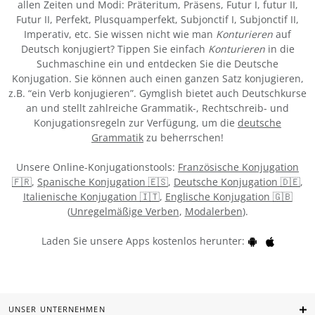
allen Zeiten und Modi: Präteritum, Präsens, Futur I, futur II,
Futur II, Perfekt, Plusquamperfekt, Subjonctif I, Subjonctif II,
Imperativ, etc. Sie wissen nicht wie man
Konturieren
auf
Deutsch konjugiert? Tippen Sie einfach
Konturieren
in die
Suchmaschine ein und entdecken Sie die Deutsche
Konjugation. Sie können auch einen ganzen Satz konjugieren,
z.B. “ein Verb konjugieren”. Gymglish bietet auch Deutschkurse
an und stellt zahlreiche Grammatik-, Rechtschreib- und
Konjugationsregeln zur Verfügung, um die
deutsche
Grammatik
zu beherrschen!
Unsere Online-Konjugationstools:
Französische Konjugation
🇫🇷
,
Spanische Konjugation 🇪🇸
,
Deutsche Konjugation 🇩🇪
,
Italienische Konjugation 🇮🇹
,
Englische Konjugation 🇬🇧
(
Unregelmäßige Verben
,
Modalerben
).
Laden Sie unsere Apps kostenlos herunter:
UNSER UNTERNEHMEN