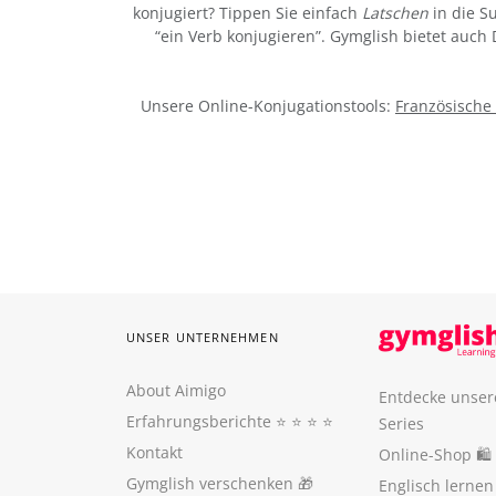
konjugiert? Tippen Sie einfach
Latschen
in die S
“ein Verb konjugieren”. Gymglish bietet auch
Unsere Online-Konjugationstools:
Französische
UNSER UNTERNEHMEN
About Aimigo
Entdecke unser
Erfahrungsberichte
⭐️ ⭐️ ⭐️ ⭐️
Series
Kontakt
Online-Shop 🛍
Gymglish verschenken
🎁
Englisch lerne