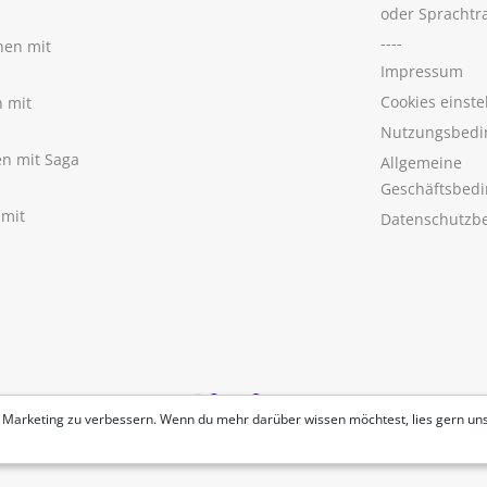
oder Sprachtr
----
nen mit
Impressum
Cookies einste
n mit
Nutzungsbedi
nen mit Saga
Allgemeine
Geschäftsbed
 mit
Datenschutzb
 Marketing zu verbessern. Wenn du mehr darüber wissen möchtest, lies gern un