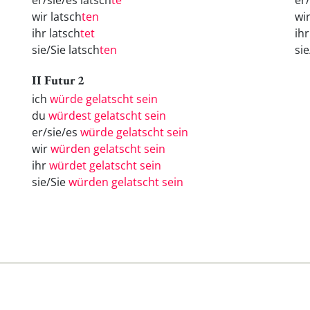
er/sie/es latsch
te
er
wir latsch
ten
wi
ihr latsch
tet
ih
sie/Sie latsch
ten
si
II Futur 2
ich
würde gelatscht sein
du
würdest gelatscht sein
er/sie/es
würde gelatscht sein
wir
würden gelatscht sein
ihr
würdet gelatscht sein
sie/Sie
würden gelatscht sein