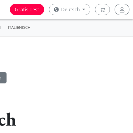
Gratis Test
Deutsch
H
ITALIENISCH
ch