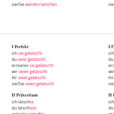
sie/Sie
werden latschen
si
I Perfekt
I 
ich
sei gelatscht
ic
du
seist gelatscht
d
er/sie/es
sei gelatscht
er
wir
seien gelatscht
wi
ihr
seiet gelatscht
ih
sie/Sie
seien gelatscht
si
II Präteritum
II
ich latsch
te
ic
du latsch
test
d