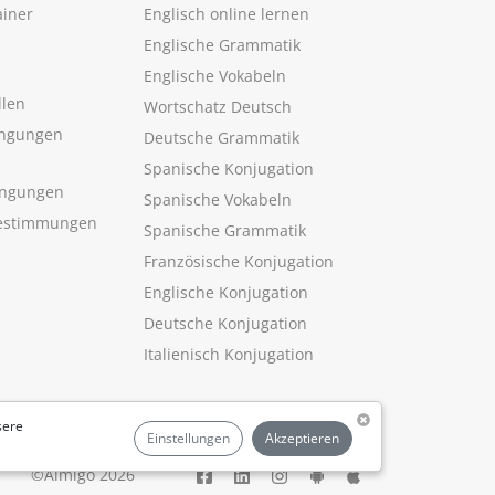
ainer
Englisch online lernen
Englische Grammatik
Englische Vokabeln
llen
Wortschatz Deutsch
ngungen
Deutsche Grammatik
Spanische Konjugation
ingungen
Spanische Vokabeln
estimmungen
Spanische Grammatik
Französische Konjugation
Englische Konjugation
Deutsche Konjugation
Italienisch Konjugation
sere
Einstellungen
Akzeptieren
©Aimigo 2026