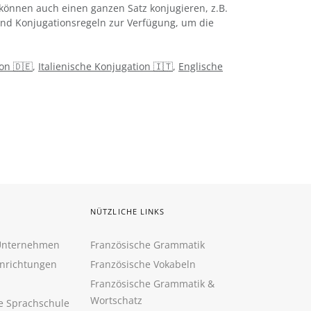
können auch einen ganzen Satz konjugieren, z.B.
 und Konjugationsregeln zur Verfügung, um die
on 🇩🇪
,
Italienische Konjugation 🇮🇹
,
Englische
NÜTZLICHE LINKS
 Unternehmen
Französische Grammatik
inrichtungen
Französische Vokabeln
Französische Grammatik &
Wortschatz
ne Sprachschule