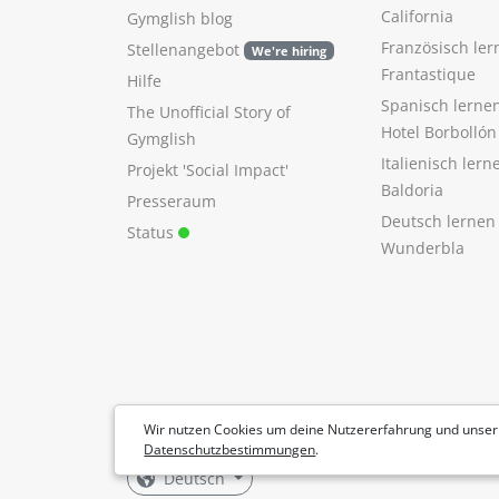
California
Gymglish blog
Französisch ler
Stellenangebot
We're hiring
Frantastique
Hilfe
Spanisch lerne
The Unofficial Story of
Hotel Borbollón
Gymglish
Italienisch ler
Projekt 'Social Impact'
Baldoria
Presseraum
Deutsch lernen
Status
Wunderbla
Wir nutzen Cookies um deine Nutzererfahrung und unser
Datenschutzbestimmungen
.
Deutsch