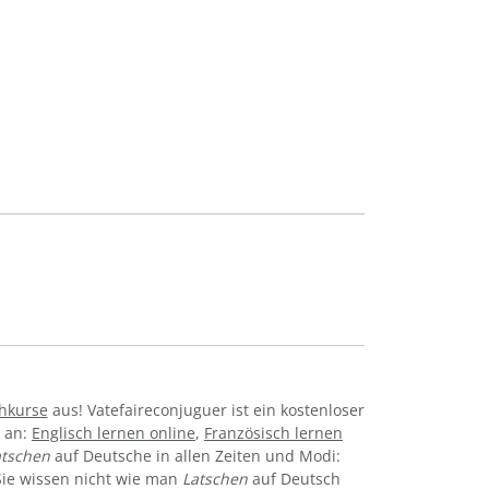
hkurse
aus! Vatefaireconjuguer ist ein kostenloser
e an:
Englisch lernen online
,
Französisch lernen
atschen
auf Deutsche in allen Zeiten und Modi:
c. Sie wissen nicht wie man
Latschen
auf Deutsch