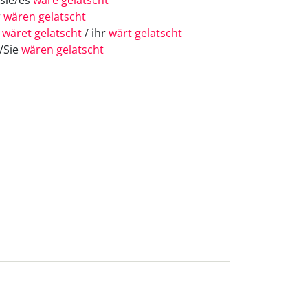
/sie/es
wäre gelatscht
r
wären gelatscht
r
wäret gelatscht
/ ihr
wärt gelatscht
e/Sie
wären gelatscht