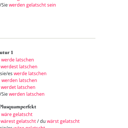
e/Sie
werden gelatscht sein
Futur 1
h
werde latschen
u
werdest latschen
/sie/es
werde latschen
r
werden latschen
r
werdet latschen
e/Sie
werden latschen
 Plusquamperfekt
h
wäre gelatscht
u
wärest gelatscht
/ du
wärst gelatscht