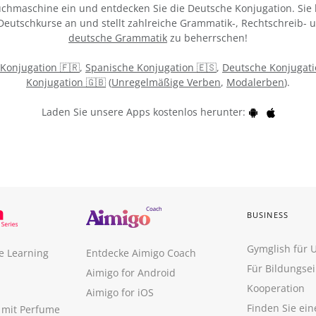
uchmaschine ein und entdecken Sie die Deutsche Konjugation. Sie 
 Deutschkurse an und stellt zahlreiche Grammatik-, Rechtschreib-
deutsche Grammatik
zu beherrschen!
 Konjugation 🇫🇷
,
Spanische Konjugation 🇪🇸
,
Deutsche Konjugati
Konjugation 🇬🇧
(
Unregelmäßige Verben
,
Modalerben
).
Laden Sie unsere Apps kostenlos herunter:
BUSINESS
Gymglish für
e Learning
Entdecke Aimigo Coach
Für Bildungse
Aimigo for Android
Kooperation
Aimigo for iOS
Finden Sie ei
n mit Perfume