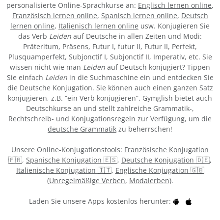
personalisierte Online-Sprachkurse an:
Englisch lernen online
,
Französisch lernen online
,
Spanisch lernen online
,
Deutsch
lernen online
,
Italienisch lernen online
usw. Konjugieren Sie
das Verb
Leiden
auf Deutsche in allen Zeiten und Modi:
Präteritum, Präsens, Futur I, futur II, Futur II, Perfekt,
Plusquamperfekt, Subjonctif I, Subjonctif II, Imperativ, etc. Sie
wissen nicht wie man
Leiden
auf Deutsch konjugiert? Tippen
Sie einfach
Leiden
in die Suchmaschine ein und entdecken Sie
die Deutsche Konjugation. Sie können auch einen ganzen Satz
konjugieren, z.B. “ein Verb konjugieren”. Gymglish bietet auch
Deutschkurse an und stellt zahlreiche Grammatik-,
Rechtschreib- und Konjugationsregeln zur Verfügung, um die
deutsche Grammatik
zu beherrschen!
Unsere Online-Konjugationstools:
Französische Konjugation
🇫🇷
,
Spanische Konjugation 🇪🇸
,
Deutsche Konjugation 🇩🇪
,
Italienische Konjugation 🇮🇹
,
Englische Konjugation 🇬🇧
(
Unregelmäßige Verben
,
Modalerben
).
Laden Sie unsere Apps kostenlos herunter: