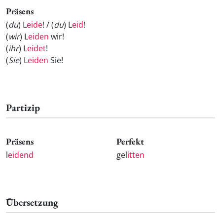
Präsens
(
du
) L
eide
! / (
du
) L
eid
!
(
wir
) L
eiden
wir!
(
ihr
) L
eidet
!
(
Sie
) L
eiden
Sie!
Partizip
Präsens
Perfekt
l
eidend
gel
itten
Übersetzung