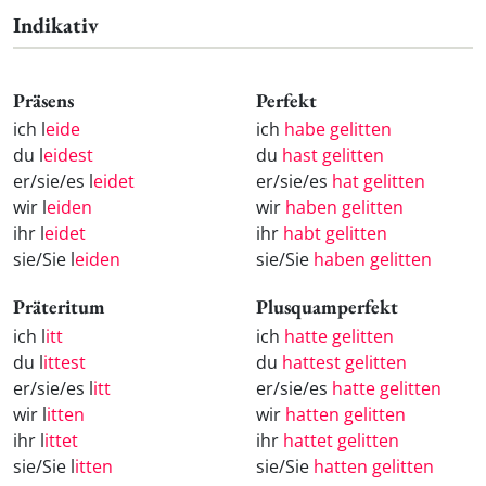
Indikativ
Präsens
Perfekt
ich l
eide
ich
habe gelitten
du l
eidest
du
hast gelitten
er/sie/es l
eidet
er/sie/es
hat gelitten
wir l
eiden
wir
haben gelitten
ihr l
eidet
ihr
habt gelitten
sie/Sie l
eiden
sie/Sie
haben gelitten
Präteritum
Plusquamperfekt
ich l
itt
ich
hatte gelitten
du l
ittest
du
hattest gelitten
er/sie/es l
itt
er/sie/es
hatte gelitten
wir l
itten
wir
hatten gelitten
ihr l
ittet
ihr
hattet gelitten
sie/Sie l
itten
sie/Sie
hatten gelitten