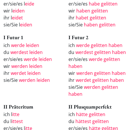
er/sie/es l
eide
er/sie/es
habe gelitten
wir l
eiden
wir
haben gelitten
ihr l
eidet
ihr
habet gelitten
sie/Sie l
eiden
sie/Sie
haben gelitten
I Futur 1
I Futur 2
ich
werde leiden
ich
werde gelitten haben
du
werdest leiden
du
werdest gelitten haben
er/sie/es
werde leiden
er/sie/es
werde gelitten
wir
werden leiden
haben
ihr
werdet leiden
wir
werden gelitten haben
sie/Sie
werden leiden
ihr
werdet gelitten haben
sie/Sie
werden gelitten
haben
II Präteritum
II Plusquamperfekt
ich l
itte
ich
hätte gelitten
du l
ittest
du
hättest gelitten
er/sie/es l
itte
er/sie/es
hätte gelitten