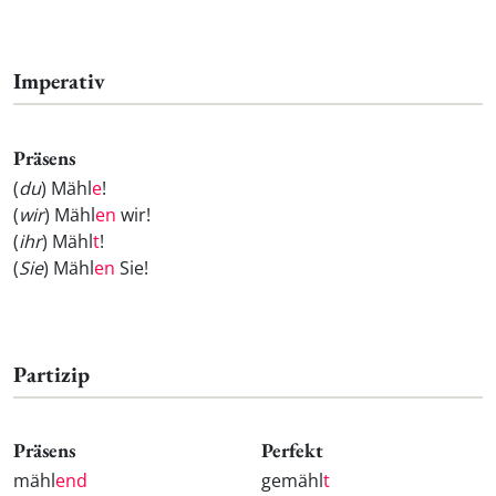
Imperativ
Präsens
(
du
) Mähl
e
!
(
wir
) Mähl
en
wir!
(
ihr
) Mähl
t
!
(
Sie
) Mähl
en
Sie!
Partizip
Präsens
Perfekt
mähl
end
gemähl
t