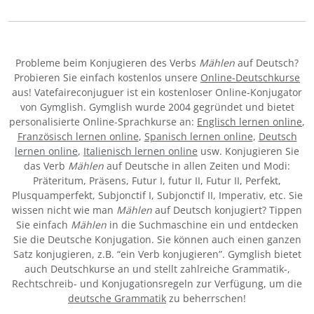
Probleme beim Konjugieren des Verbs
Mählen
auf Deutsch?
Probieren Sie einfach kostenlos unsere
Online-Deutschkurse
aus! Vatefaireconjuguer ist ein kostenloser Online-Konjugator
von Gymglish. Gymglish wurde 2004 gegründet und bietet
personalisierte Online-Sprachkurse an:
Englisch lernen online
,
Französisch lernen online
,
Spanisch lernen online
,
Deutsch
lernen online
,
Italienisch lernen online
usw. Konjugieren Sie
das Verb
Mählen
auf Deutsche in allen Zeiten und Modi:
Präteritum, Präsens, Futur I, futur II, Futur II, Perfekt,
Plusquamperfekt, Subjonctif I, Subjonctif II, Imperativ, etc. Sie
wissen nicht wie man
Mählen
auf Deutsch konjugiert? Tippen
Sie einfach
Mählen
in die Suchmaschine ein und entdecken
Sie die Deutsche Konjugation. Sie können auch einen ganzen
Satz konjugieren, z.B. “ein Verb konjugieren”. Gymglish bietet
auch Deutschkurse an und stellt zahlreiche Grammatik-,
Rechtschreib- und Konjugationsregeln zur Verfügung, um die
deutsche Grammatik
zu beherrschen!