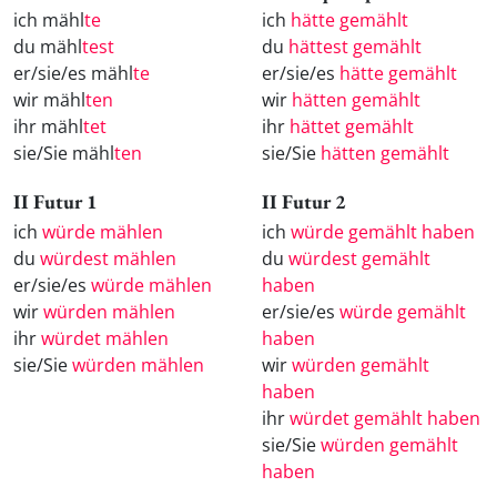
ich mähl
te
ich
hätte gemählt
du mähl
test
du
hättest gemählt
er/sie/es mähl
te
er/sie/es
hätte gemählt
wir mähl
ten
wir
hätten gemählt
ihr mähl
tet
ihr
hättet gemählt
sie/Sie mähl
ten
sie/Sie
hätten gemählt
II Futur 1
II Futur 2
ich
würde mählen
ich
würde gemählt haben
du
würdest mählen
du
würdest gemählt
er/sie/es
würde mählen
haben
wir
würden mählen
er/sie/es
würde gemählt
ihr
würdet mählen
haben
sie/Sie
würden mählen
wir
würden gemählt
haben
ihr
würdet gemählt haben
sie/Sie
würden gemählt
haben