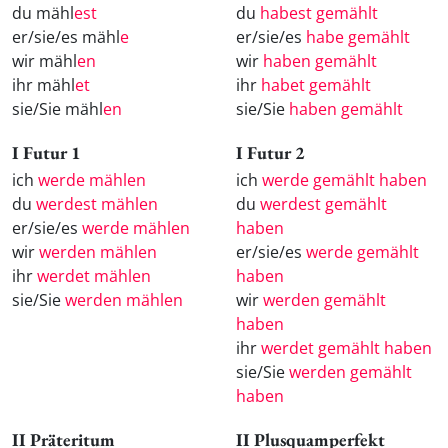
du mähl
est
du
habest gemählt
er/sie/es mähl
e
er/sie/es
habe gemählt
wir mähl
en
wir
haben gemählt
ihr mähl
et
ihr
habet gemählt
sie/Sie mähl
en
sie/Sie
haben gemählt
I Futur 1
I Futur 2
ich
werde mählen
ich
werde gemählt haben
du
werdest mählen
du
werdest gemählt
er/sie/es
werde mählen
haben
wir
werden mählen
er/sie/es
werde gemählt
ihr
werdet mählen
haben
sie/Sie
werden mählen
wir
werden gemählt
haben
ihr
werdet gemählt haben
sie/Sie
werden gemählt
haben
II Präteritum
II Plusquamperfekt