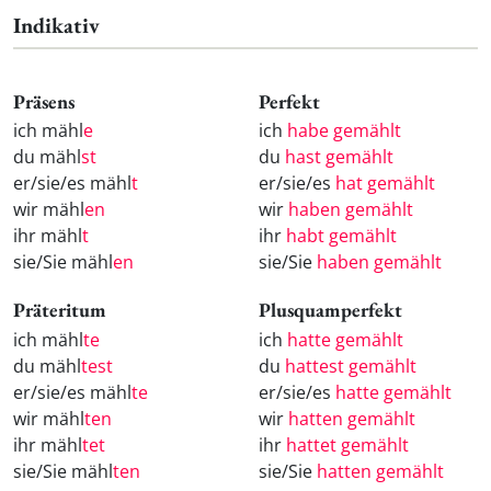
Indikativ
Präsens
Perfekt
ich mähl
e
ich
habe gemählt
du mähl
st
du
hast gemählt
er/sie/es mähl
t
er/sie/es
hat gemählt
wir mähl
en
wir
haben gemählt
ihr mähl
t
ihr
habt gemählt
sie/Sie mähl
en
sie/Sie
haben gemählt
Präteritum
Plusquamperfekt
ich mähl
te
ich
hatte gemählt
du mähl
test
du
hattest gemählt
er/sie/es mähl
te
er/sie/es
hatte gemählt
wir mähl
ten
wir
hatten gemählt
ihr mähl
tet
ihr
hattet gemählt
sie/Sie mähl
ten
sie/Sie
hatten gemählt