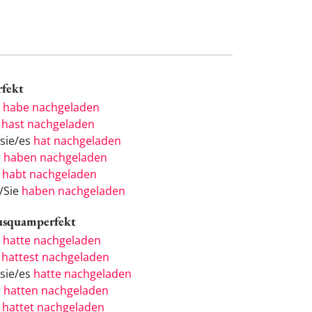
rfekt
h
habe nachgeladen
u
hast nachgeladen
/sie/es
hat nachgeladen
r
haben nachgeladen
r
habt nachgeladen
e/Sie
haben nachgeladen
usquamperfekt
h
hatte nachgeladen
u
hattest nachgeladen
/sie/es
hatte nachgeladen
r
hatten nachgeladen
r
hattet nachgeladen