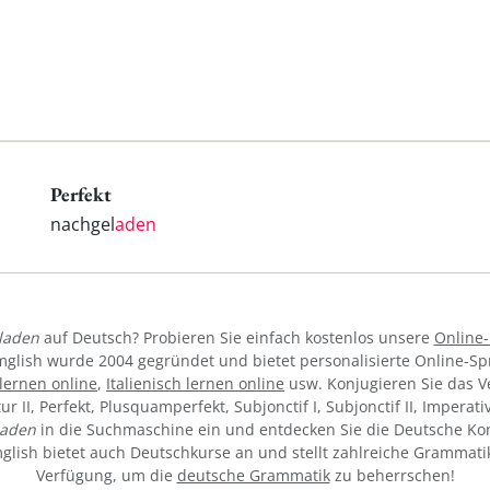
Perfekt
nachgel
aden
laden
auf Deutsch? Probieren Sie einfach kostenlos unsere
Online
mglish wurde 2004 gegründet und bietet personalisierte Online-S
lernen online
,
Italienisch lernen online
usw. Konjugieren Sie das 
tur II, Perfekt, Plusquamperfekt, Subjonctif I, Subjonctif II, Imperat
laden
in die Suchmaschine ein und entdecken Sie die Deutsche Kon
ymglish bietet auch Deutschkurse an und stellt zahlreiche Grammati
Verfügung, um die
deutsche Grammatik
zu beherrschen!