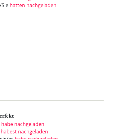
e/Sie
hatten nachgeladen
Perfekt
h
habe nachgeladen
u
habest nachgeladen