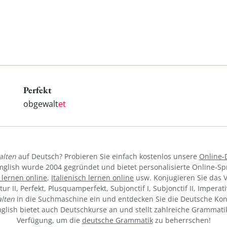
Perfekt
obgewalt
et
lten
auf Deutsch? Probieren Sie einfach kostenlos unsere
Online-
mglish wurde 2004 gegründet und bietet personalisierte Online-S
 lernen online
,
Italienisch lernen online
usw. Konjugieren Sie das 
utur II, Perfekt, Plusquamperfekt, Subjonctif I, Subjonctif II, Impera
lten
in die Suchmaschine ein und entdecken Sie die Deutsche Kon
ymglish bietet auch Deutschkurse an und stellt zahlreiche Grammati
Verfügung, um die
deutsche Grammatik
zu beherrschen!