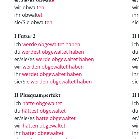
er/sie/es obwalt
e
er
wir obwalt
en
wi
ihr obwalt
et
ih
sie/Sie obwalt
en
si
I Futur 2
II
ich
werde obgewaltet haben
ich
du
werdest obgewaltet haben
du
er/sie/es
werde obgewaltet haben
er/
wir
werden obgewaltet haben
wir
ihr
werdet obgewaltet haben
ihr
sie/Sie
werden obgewaltet haben
sie
II Plusquamperfekt
II
ich
hätte obgewaltet
ic
du
hättest obgewaltet
d
er/sie/es
hätte obgewaltet
er
wir
hätten obgewaltet
wi
ihr
hättet obgewaltet
ih