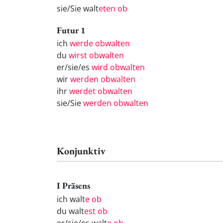
sie/Sie walt
eten ob
Futur 1
ich
werde obwalten
du
wirst obwalten
er/sie/es
wird obwalten
wir
werden obwalten
ihr
werdet obwalten
sie/Sie
werden obwalten
Konjunktiv
I Präsens
ich walt
e ob
du walt
est ob