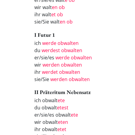
er/sie/es walt
e ob
wir walt
en ob
ihr walt
et ob
sie/Sie walt
en ob
I Futur 1
ich
werde obwalten
du
werdest obwalten
er/sie/es
werde obwalten
wir
werden obwalten
ihr
werdet obwalten
sie/Sie
werden obwalten
II Präteritum Nebensatz
ich obwalt
ete
du obwalt
etest
er/sie/es obwalt
ete
wir obwalt
eten
ihr obwalt
etet