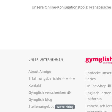
Unsere Online-Konjugationstools:
Französische
UNSER UNTERNEHMEN
About Aimigo
Entdecke unser
Erfahrungsberichte
⭐️ ⭐️ ⭐️ ⭐️
Series
Kontakt
Online-Shop 🛍
Gymglish verschenken
🎁
Englisch lerne
California
Gymglish blog
Französisch ler
Stellenangebot
We're hiring
Frantastique