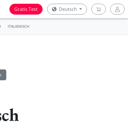
Gratis Test
Deutsch
H
ITALIENISCH
sch