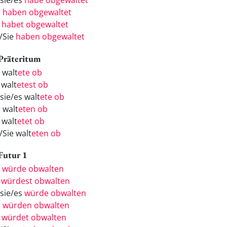
/sie/es
habe obgewaltet
r
haben obgewaltet
r
habet obgewaltet
e/Sie
haben obgewaltet
 Präteritum
 walt
ete ob
 walt
etest ob
sie/es walt
ete ob
 walt
eten ob
 walt
etet ob
/Sie walt
eten ob
 Futur 1
h
würde obwalten
u
würdest obwalten
/sie/es
würde obwalten
r
würden obwalten
r
würdet obwalten