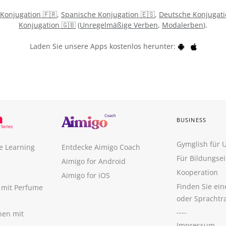
 Konjugation 🇫🇷
,
Spanische Konjugation 🇪🇸
,
Deutsche Konjugati
Konjugation 🇬🇧
(
Unregelmäßige Verben
,
Modalerben
).
Laden Sie unsere Apps kostenlos herunter:
BUSINESS
Gymglish für
e Learning
Entdecke Aimigo Coach
Für Bildungse
Aimigo for Android
Kooperation
Aimigo for iOS
Finden Sie ei
n mit Perfume
oder Sprachtr
----
nen mit
Impressum