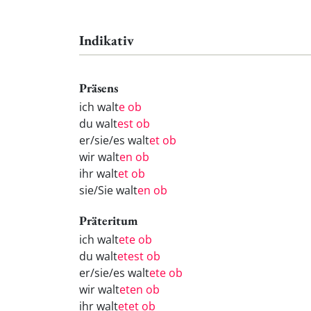
Indikativ
Präsens
ich walt
e ob
du walt
est ob
er/sie/es walt
et ob
wir walt
en ob
ihr walt
et ob
sie/Sie walt
en ob
Präteritum
ich walt
ete ob
du walt
etest ob
er/sie/es walt
ete ob
wir walt
eten ob
ihr walt
etet ob