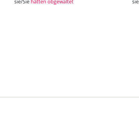
sie/Sie
hätten obgewaltet
si