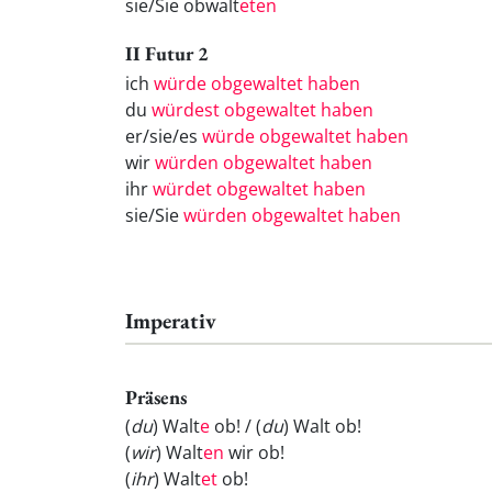
sie/Sie obwalt
eten
II Futur 2
ich
würde obgewaltet haben
du
würdest obgewaltet haben
er/sie/es
würde obgewaltet haben
wir
würden obgewaltet haben
ihr
würdet obgewaltet haben
sie/Sie
würden obgewaltet haben
Imperativ
Präsens
(
du
) Walt
e
ob! / (
du
) Walt
ob!
(
wir
) Walt
en
wir ob!
(
ihr
) Walt
et
ob!