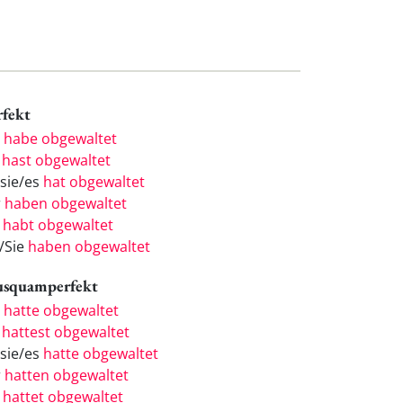
rfekt
h
habe obgewaltet
u
hast obgewaltet
/sie/es
hat obgewaltet
r
haben obgewaltet
r
habt obgewaltet
e/Sie
haben obgewaltet
usquamperfekt
h
hatte obgewaltet
u
hattest obgewaltet
/sie/es
hatte obgewaltet
r
hatten obgewaltet
r
hattet obgewaltet