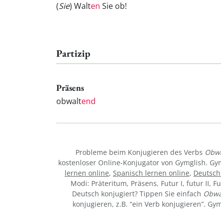
(
Sie
) Walt
en
Sie ob!
Partizip
Präsens
obwalt
end
Probleme beim Konjugieren des Verbs
Obwa
kostenloser Online-Konjugator von Gymglish. Gy
lernen online
,
Spanisch lernen online
,
Deutsch
Modi: Präteritum, Präsens, Futur I, futur II, F
Deutsch konjugiert? Tippen Sie einfach
Obwa
konjugieren, z.B. “ein Verb konjugieren”. G