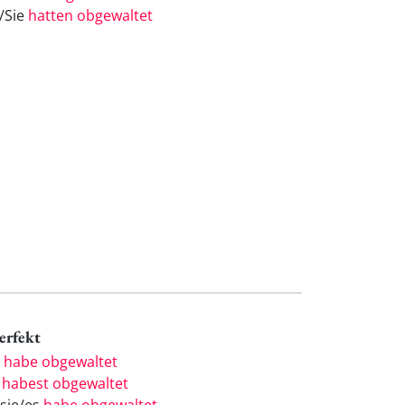
e/Sie
hatten obgewaltet
Perfekt
h
habe obgewaltet
u
habest obgewaltet