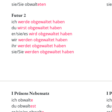
sie/Sie obwalt
eten
si
Futur 2
ich
werde obgewaltet haben
du
wirst obgewaltet haben
er/sie/es
wird obgewaltet haben
wir
werden obgewaltet haben
ihr
werdet obgewaltet haben
sie/Sie
werden obgewaltet haben
I Präsens Nebensatz
I 
ich obwalt
e
ic
du obwalt
est
d