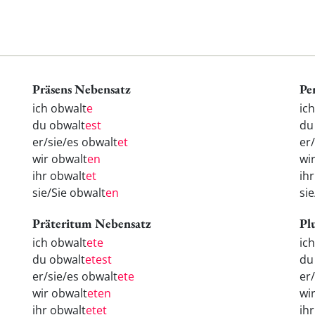
Präsens Nebensatz
Pe
ich obwalt
e
ic
du obwalt
est
d
er/sie/es obwalt
et
er
wir obwalt
en
wi
ihr obwalt
et
ih
sie/Sie obwalt
en
si
Präteritum Nebensatz
Pl
ich obwalt
ete
ic
du obwalt
etest
d
er/sie/es obwalt
ete
er
wir obwalt
eten
wi
ihr obwalt
etet
ih