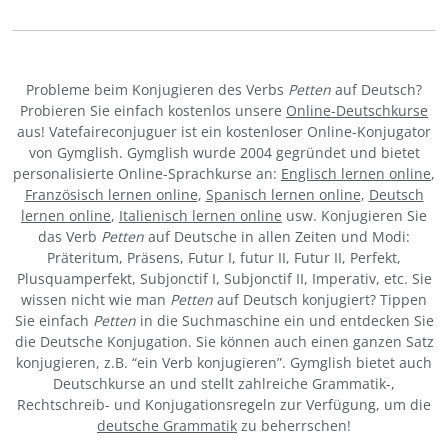
Probleme beim Konjugieren des Verbs
Petten
auf Deutsch?
Probieren Sie einfach kostenlos unsere
Online-Deutschkurse
aus! Vatefaireconjuguer ist ein kostenloser Online-Konjugator
von Gymglish. Gymglish wurde 2004 gegründet und bietet
personalisierte Online-Sprachkurse an:
Englisch lernen online
,
Französisch lernen online
,
Spanisch lernen online
,
Deutsch
lernen online
,
Italienisch lernen online
usw. Konjugieren Sie
das Verb
Petten
auf Deutsche in allen Zeiten und Modi:
Präteritum, Präsens, Futur I, futur II, Futur II, Perfekt,
Plusquamperfekt, Subjonctif I, Subjonctif II, Imperativ, etc. Sie
wissen nicht wie man
Petten
auf Deutsch konjugiert? Tippen
Sie einfach
Petten
in die Suchmaschine ein und entdecken Sie
die Deutsche Konjugation. Sie können auch einen ganzen Satz
konjugieren, z.B. “ein Verb konjugieren”. Gymglish bietet auch
Deutschkurse an und stellt zahlreiche Grammatik-,
Rechtschreib- und Konjugationsregeln zur Verfügung, um die
deutsche Grammatik
zu beherrschen!