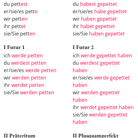
du pett
est
du
habest gepettet
er/sie/es pett
e
er/sie/es
habe gepettet
wir pett
en
wir
haben gepettet
ihr pett
et
ihr
habet gepettet
sie/Sie pett
en
sie/Sie
haben gepettet
I Futur 1
I Futur 2
ich
werde petten
ich
werde gepettet haben
du
werdest petten
du
werdest gepettet
er/sie/es
werde petten
haben
wir
werden petten
er/sie/es
werde gepettet
ihr
werdet petten
haben
sie/Sie
werden petten
wir
werden gepettet
haben
ihr
werdet gepettet haben
sie/Sie
werden gepettet
haben
II Präteritum
II Plusquamperfekt