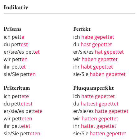
Indikativ
Präsens
Perfekt
ich pett
e
ich
habe gepettet
du pett
est
du
hast gepettet
er/sie/es pett
et
er/sie/es
hat gepettet
wir pett
en
wir
haben gepettet
ihr pett
et
ihr
habt gepettet
sie/Sie pett
en
sie/Sie
haben gepettet
Präteritum
Plusquamperfekt
ich pett
ete
ich
hatte gepettet
du pett
etest
du
hattest gepettet
er/sie/es pett
ete
er/sie/es
hatte gepettet
wir pett
eten
wir
hatten gepettet
ihr pett
etet
ihr
hattet gepettet
sie/Sie pett
eten
sie/Sie
hatten gepettet