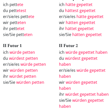
ich pett
ete
ich
hätte gepettet
du pett
etest
du
hättest gepettet
er/sie/es pett
ete
er/sie/es
hätte gepettet
wir pett
eten
wir
hätten gepettet
ihr pett
etet
ihr
hättet gepettet
sie/Sie pett
eten
sie/Sie
hätten gepettet
II Futur 1
II Futur 2
ich
würde petten
ich
würde gepettet haben
du
würdest petten
du
würdest gepettet
er/sie/es
würde petten
haben
wir
würden petten
er/sie/es
würde gepettet
ihr
würdet petten
haben
sie/Sie
würden petten
wir
würden gepettet
haben
ihr
würdet gepettet haben
sie/Sie
würden gepettet
haben