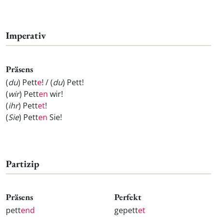
Imperativ
Präsens
(
du
) Pett
e
! / (
du
) Pett
!
(
wir
) Pett
en
wir!
(
ihr
) Pett
et
!
(
Sie
) Pett
en
Sie!
Partizip
Präsens
Perfekt
pett
end
gepett
et