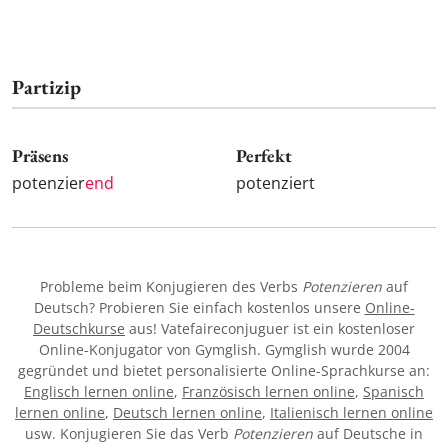
Partizip
Präsens
Perfekt
potenzier
end
potenziert
Probleme beim Konjugieren des Verbs
Potenzieren
auf
Deutsch? Probieren Sie einfach kostenlos unsere
Online-
Deutschkurse
aus! Vatefaireconjuguer ist ein kostenloser
Online-Konjugator von Gymglish. Gymglish wurde 2004
gegründet und bietet personalisierte Online-Sprachkurse an:
Englisch lernen online
,
Französisch lernen online
,
Spanisch
lernen online
,
Deutsch lernen online
,
Italienisch lernen online
usw. Konjugieren Sie das Verb
Potenzieren
auf Deutsche in