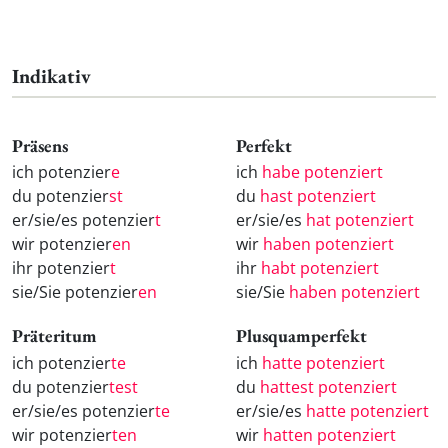
Indikativ
Präsens
Perfekt
ich potenzier
e
ich
habe potenziert
du potenzier
st
du
hast potenziert
er/sie/es potenzier
t
er/sie/es
hat potenziert
wir potenzier
en
wir
haben potenziert
ihr potenzier
t
ihr
habt potenziert
sie/Sie potenzier
en
sie/Sie
haben potenziert
Präteritum
Plusquamperfekt
ich potenzier
te
ich
hatte potenziert
du potenzier
test
du
hattest potenziert
er/sie/es potenzier
te
er/sie/es
hatte potenziert
wir potenzier
ten
wir
hatten potenziert