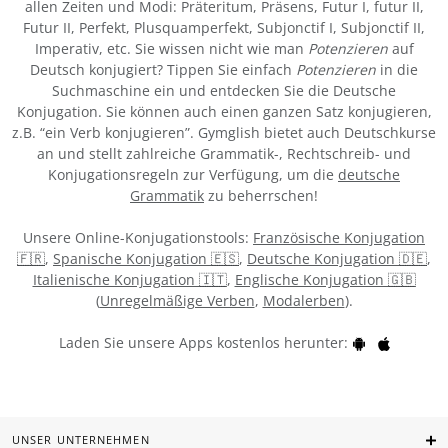
allen Zeiten und Modi: Präteritum, Präsens, Futur I, futur II,
Futur II, Perfekt, Plusquamperfekt, Subjonctif I, Subjonctif II,
Imperativ, etc. Sie wissen nicht wie man
Potenzieren
auf
Deutsch konjugiert? Tippen Sie einfach
Potenzieren
in die
Suchmaschine ein und entdecken Sie die Deutsche
Konjugation. Sie können auch einen ganzen Satz konjugieren,
z.B. “ein Verb konjugieren”. Gymglish bietet auch Deutschkurse
an und stellt zahlreiche Grammatik-, Rechtschreib- und
Konjugationsregeln zur Verfügung, um die
deutsche
Grammatik
zu beherrschen!
Unsere Online-Konjugationstools:
Französische Konjugation
🇫🇷
,
Spanische Konjugation 🇪🇸
,
Deutsche Konjugation 🇩🇪
,
Italienische Konjugation 🇮🇹
,
Englische Konjugation 🇬🇧
(
Unregelmäßige Verben
,
Modalerben
).
Laden Sie unsere Apps kostenlos herunter:
UNSER UNTERNEHMEN