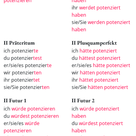
potenzieren
haben
ihr
werdet potenziert
haben
sie/Sie
werden potenziert
haben
II Präteritum
II Plusquamperfekt
ich potenzier
te
ich
hätte potenziert
du potenzier
test
du
hättest potenziert
er/sie/es potenzier
te
er/sie/es
hätte potenziert
wir potenzier
ten
wir
hätten potenziert
ihr potenzier
tet
ihr
hättet potenziert
sie/Sie potenzier
ten
sie/Sie
hätten potenziert
II Futur 1
II Futur 2
ich
würde potenzieren
ich
würde potenziert
du
würdest potenzieren
haben
er/sie/es
würde
du
würdest potenziert
potenzieren
haben