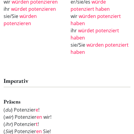
wir
würden potenzieren
er/sie/es
würde
ihr
würdet potenzieren
potenziert haben
sie/Sie
würden
wir
würden potenziert
potenzieren
haben
ihr
würdet potenziert
haben
sie/Sie
würden potenziert
haben
Imperativ
Präsens
(
du
) Potenzier
e
!
(
wir
) Potenzier
en
wir!
(
ihr
) Potenzier
t
!
(
Sie
) Potenzier
en
Sie!