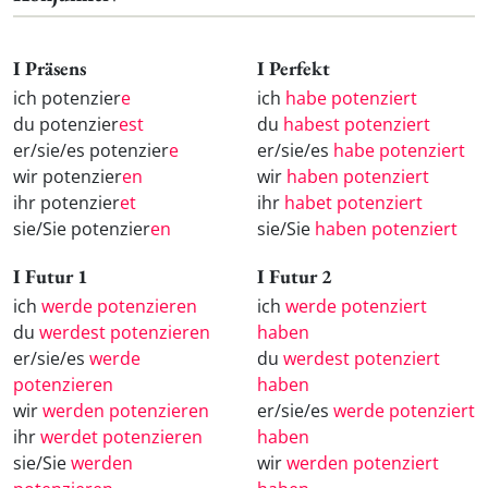
I Präsens
I Perfekt
ich potenzier
e
ich
habe potenziert
du potenzier
est
du
habest potenziert
er/sie/es potenzier
e
er/sie/es
habe potenziert
wir potenzier
en
wir
haben potenziert
ihr potenzier
et
ihr
habet potenziert
sie/Sie potenzier
en
sie/Sie
haben potenziert
I Futur 1
I Futur 2
ich
werde potenzieren
ich
werde potenziert
du
werdest potenzieren
haben
er/sie/es
werde
du
werdest potenziert
potenzieren
haben
wir
werden potenzieren
er/sie/es
werde potenziert
ihr
werdet potenzieren
haben
sie/Sie
werden
wir
werden potenziert