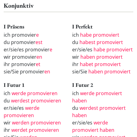
Konjunktiv
I Präsens
I Perfekt
ich promovier
e
ich
habe promoviert
du promovier
est
du
habest promoviert
er/sie/es promovier
e
er/sie/es
habe promoviert
wir promovier
en
wir
haben promoviert
ihr promovier
et
ihr
habet promoviert
sie/Sie promovier
en
sie/Sie
haben promoviert
I Futur 1
I Futur 2
ich
werde promovieren
ich
werde promoviert
du
werdest promovieren
haben
er/sie/es
werde
du
werdest promoviert
promovieren
haben
wir
werden promovieren
er/sie/es
werde
ihr
werdet promovieren
promoviert haben