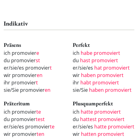
Indikativ
Präsens
Perfekt
ich promovier
e
ich
habe promoviert
du promovier
st
du
hast promoviert
er/sie/es promovier
t
er/sie/es
hat promoviert
wir promovier
en
wir
haben promoviert
ihr promovier
t
ihr
habt promoviert
sie/Sie promovier
en
sie/Sie
haben promoviert
Präteritum
Plusquamperfekt
ich promovier
te
ich
hatte promoviert
du promovier
test
du
hattest promoviert
er/sie/es promovier
te
er/sie/es
hatte promoviert
wir promovier
ten
wir
hatten promoviert