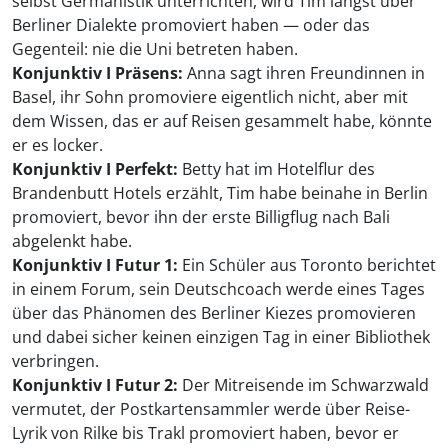
selbst Germanistik unterrichten, wird Tim längst über
Berliner Dialekte promoviert haben — oder das
Gegenteil: nie die Uni betreten haben.
Konjunktiv I Präsens:
Anna sagt ihren Freundinnen in
Basel, ihr Sohn promoviere eigentlich nicht, aber mit
dem Wissen, das er auf Reisen gesammelt habe, könnte
er es locker.
Konjunktiv I Perfekt:
Betty hat im Hotelflur des
Brandenbutt Hotels erzählt, Tim habe beinahe in Berlin
promoviert, bevor ihn der erste Billigflug nach Bali
abgelenkt habe.
Konjunktiv I Futur 1:
Ein Schüler aus Toronto berichtet
in einem Forum, sein Deutschcoach werde eines Tages
über das Phänomen des Berliner Kiezes promovieren
und dabei sicher keinen einzigen Tag in einer Bibliothek
verbringen.
Konjunktiv I Futur 2:
Der Mitreisende im Schwarzwald
vermutet, der Postkartensammler werde über Reise-
Lyrik von Rilke bis Trakl promoviert haben, bevor er