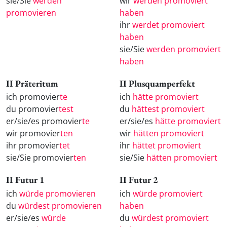
sie/Sie
werden
wir
werden promoviert
promovieren
haben
ihr
werdet promoviert
haben
sie/Sie
werden promoviert
haben
II Präteritum
II Plusquamperfekt
ich promovier
te
ich
hätte promoviert
du promovier
test
du
hättest promoviert
er/sie/es promovier
te
er/sie/es
hätte promoviert
wir promovier
ten
wir
hätten promoviert
ihr promovier
tet
ihr
hättet promoviert
sie/Sie promovier
ten
sie/Sie
hätten promoviert
II Futur 1
II Futur 2
ich
würde promovieren
ich
würde promoviert
du
würdest promovieren
haben
er/sie/es
würde
du
würdest promoviert