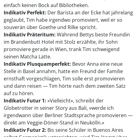
einfach keinen Bock auf Bibliotheken.
Indikativ Perfekt:
Der Barista an der Ecke hat jahrelang
geglaubt, Tim habe irgendwo promoviert, weil er so
souverän über Goethe und Rilke spricht.
Indikativ Präteritum:
Während Bettys beste Freundin
im Brandenbutt Hotel mit Stolz erzählte, ihr Sohn
promoviere gerade in Wien, trank Tim schweigend
seinen Matcha Latte.
Indikativ Plusquamperfekt:
Bevor Anna eine neue
Stelle in Basel annahm, hatte ein Freund der Familie
ernsthaft vorgeschlagen, Tim solle erst promovieren
und dann reisen — Tim hörte nach dem zweiten Satz
auf zu hören.
Indikativ Futur 1:
»Vielleicht«, schreibt der
Globetrotter in seiner Story aus Bali, »werde ich
irgendwann über Berliner Stadtsprache promovieren —
direkt am Veggie-Döner-Stand in Neukölln.«
Indikativ Futur 2:
Bis seine Schüler in Buenos Aires