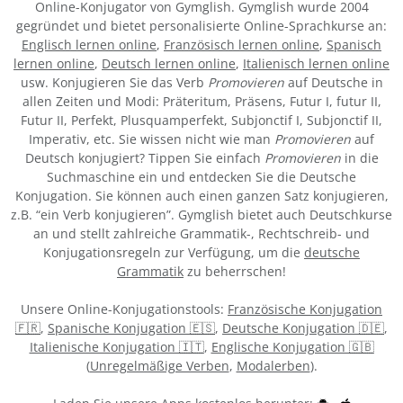
Online-Konjugator von Gymglish. Gymglish wurde 2004
gegründet und bietet personalisierte Online-Sprachkurse an:
Englisch lernen online
,
Französisch lernen online
,
Spanisch
lernen online
,
Deutsch lernen online
,
Italienisch lernen online
usw. Konjugieren Sie das Verb
Promovieren
auf Deutsche in
allen Zeiten und Modi: Präteritum, Präsens, Futur I, futur II,
Futur II, Perfekt, Plusquamperfekt, Subjonctif I, Subjonctif II,
Imperativ, etc. Sie wissen nicht wie man
Promovieren
auf
Deutsch konjugiert? Tippen Sie einfach
Promovieren
in die
Suchmaschine ein und entdecken Sie die Deutsche
Konjugation. Sie können auch einen ganzen Satz konjugieren,
z.B. “ein Verb konjugieren”. Gymglish bietet auch Deutschkurse
an und stellt zahlreiche Grammatik-, Rechtschreib- und
Konjugationsregeln zur Verfügung, um die
deutsche
Grammatik
zu beherrschen!
Unsere Online-Konjugationstools:
Französische Konjugation
🇫🇷
,
Spanische Konjugation 🇪🇸
,
Deutsche Konjugation 🇩🇪
,
Italienische Konjugation 🇮🇹
,
Englische Konjugation 🇬🇧
(
Unregelmäßige Verben
,
Modalerben
).