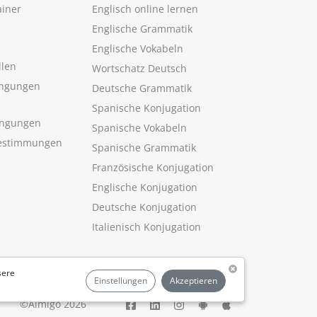
ainer
Englisch online lernen
Englische Grammatik
Englische Vokabeln
llen
Wortschatz Deutsch
ngungen
Deutsche Grammatik
Spanische Konjugation
ingungen
Spanische Vokabeln
estimmungen
Spanische Grammatik
Französische Konjugation
Englische Konjugation
Deutsche Konjugation
Italienisch Konjugation
sere
Einstellungen
Akzeptieren
©Aimigo 2026