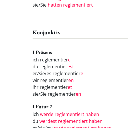
sie/Sie
hatten reglementiert
Konjunktiv
I Präsens
ich reglementier
e
du reglementier
est
er/sie/es reglementier
e
wir reglementier
en
ihr reglementier
et
sie/Sie reglementier
en
I Futur 2
ich
werde reglementiert haben
du
werdest reglementiert haben