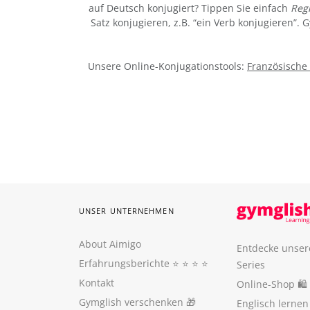
auf Deutsch konjugiert? Tippen Sie einfach
Reg
Satz konjugieren, z.B. “ein Verb konjugieren”.
Unsere Online-Konjugationstools:
Französische
UNSER UNTERNEHMEN
About Aimigo
Entdecke unser
Erfahrungsberichte
⭐️ ⭐️ ⭐️ ⭐️
Series
Kontakt
Online-Shop 🛍
Gymglish verschenken
🎁
Englisch lerne