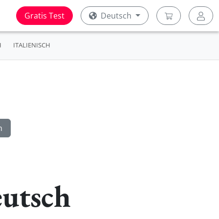
Gratis Test
Deutsch
H
ITALIENISCH
eutsch