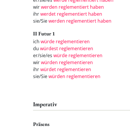
er/sie/es
werde reglementiert haben
wir
werden reglementiert haben
ihr
werdet reglementiert haben
sie/Sie
werden reglementiert haben
II Futur 1
ich
würde reglementieren
du
würdest reglementieren
er/sie/es
würde reglementieren
wir
würden reglementieren
ihr
würdet reglementieren
sie/Sie
würden reglementieren
Imperativ
Präsens