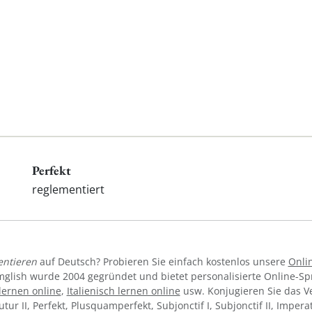
Perfekt
reglementiert
ntieren
auf Deutsch? Probieren Sie einfach kostenlos unsere
Onli
mglish wurde 2004 gegründet und bietet personalisierte Online-S
lernen online
,
Italienisch lernen online
usw. Konjugieren Sie das 
utur II, Perfekt, Plusquamperfekt, Subjonctif I, Subjonctif II, Imper