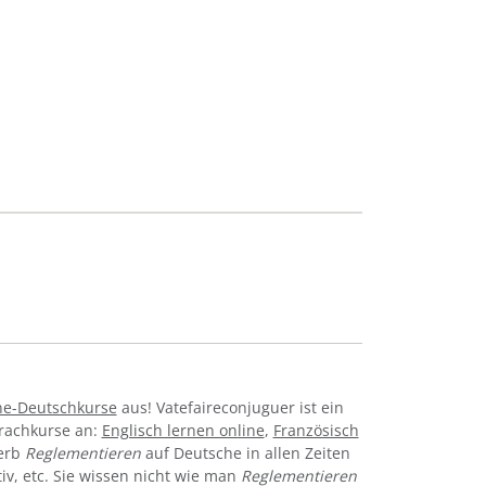
ne-Deutschkurse
aus! Vatefaireconjuguer ist ein
prachkurse an:
Englisch lernen online
,
Französisch
Verb
Reglementieren
auf Deutsche in allen Zeiten
ativ, etc. Sie wissen nicht wie man
Reglementieren