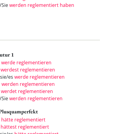
e/Sie
werden reglementiert haben
Futur 1
h
werde reglementieren
u
werdest reglementieren
/sie/es
werde reglementieren
r
werden reglementieren
r
werdet reglementieren
e/Sie
werden reglementieren
 Plusquamperfekt
h
hätte reglementiert
u
hättest reglementiert