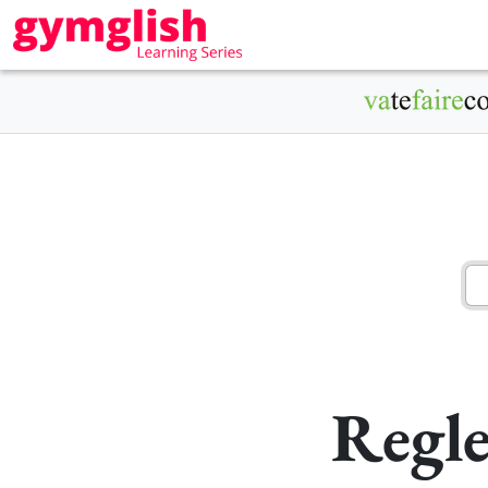
Regle