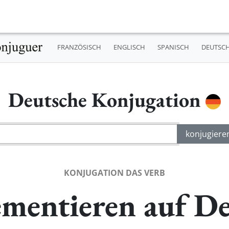
FRANZÖSISCH
ENGLISCH
SPANISCH
DEUTSC
Deutsche Konjugation
KONJUGATION DAS VERB
mentieren auf D