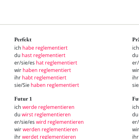
Perfekt
Pr
ich
habe reglementiert
ic
du
hast reglementiert
du
er/sie/es
hat reglementiert
er
wir
haben reglementiert
wi
ihr
habt reglementiert
ih
sie/Sie
haben reglementiert
si
Futur 1
Fu
ich
werde reglementieren
ic
du
wirst reglementieren
d
er/sie/es
wird reglementieren
er
wir
werden reglementieren
wi
ihr
werdet reglementieren
ih