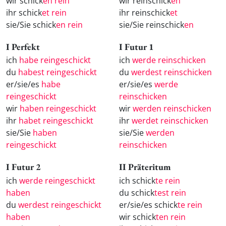
wir schick
en rein
wir reinschick
en
ihr schick
et rein
ihr reinschick
et
sie/Sie schick
en rein
sie/Sie reinschick
en
I Perfekt
I Futur 1
ich
habe reingeschickt
ich
werde reinschicken
du
habest reingeschickt
du
werdest reinschicken
er/sie/es
habe
er/sie/es
werde
reingeschickt
reinschicken
wir
haben reingeschickt
wir
werden reinschicken
ihr
habet reingeschickt
ihr
werdet reinschicken
sie/Sie
haben
sie/Sie
werden
reingeschickt
reinschicken
I Futur 2
II Präteritum
ich
werde reingeschickt
ich schick
te rein
haben
du schick
test rein
du
werdest reingeschickt
er/sie/es schick
te rein
haben
wir schick
ten rein