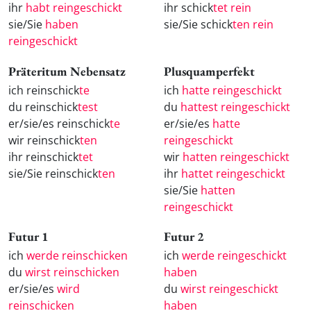
ihr
habt reingeschickt
ihr schick
tet rein
sie/Sie
haben
sie/Sie schick
ten rein
reingeschickt
Präteritum Nebensatz
Plusquamperfekt
ich reinschick
te
ich
hatte reingeschickt
du reinschick
test
du
hattest reingeschickt
er/sie/es reinschick
te
er/sie/es
hatte
wir reinschick
ten
reingeschickt
ihr reinschick
tet
wir
hatten reingeschickt
sie/Sie reinschick
ten
ihr
hattet reingeschickt
sie/Sie
hatten
reingeschickt
Futur 1
Futur 2
ich
werde reinschicken
ich
werde reingeschickt
du
wirst reinschicken
haben
er/sie/es
wird
du
wirst reingeschickt
reinschicken
haben