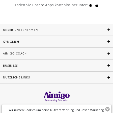
Laden Sie unsere Apps kostenlos herunter:
UNSER UNTERNEHMEN
GYMGLISH
AIMIGO COACH
BUSINESS
NÜTZLICHE LINKS
Deutsch
Wir nutzen Cookies um deine Nutzererfahrung und unser Marketing