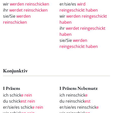
wir
werden reinschicken
er/sie/es
wird
ihr
werdet reinschicken
reingeschickt haben
sie/Sie
werden
wir
werden reingeschickt
reinschicken
haben
ihr
werdet reingeschickt
haben
sie/Sie
werden
reingeschickt haben
Konjunktiv
I Präsens
I Präsens Nebensatz
ich schick
e rein
ich reinschick
e
du schick
est rein
du reinschick
est
er/sie/es schick
e rein
er/sie/es reinschick
e