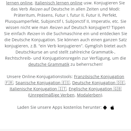
lernen online
,
Italienisch lernen online
usw. Konjugieren Sie
das Verb
Reizen
auf Deutsche in allen Zeiten und Modi:
Präteritum, Präsens, Futur I, futur II, Futur II, Perfekt,
Plusquamperfekt, Subjonctif I, Subjonctif II, Imperativ, etc. Sie
wissen nicht wie man
Reizen
auf Deutsch konjugiert? Tippen
Sie einfach
Reizen
in die Suchmaschine ein und entdecken Sie
die Deutsche Konjugation. Sie können auch einen ganzen Satz
konjugieren, z.B. “ein Verb konjugieren”. Gymglish bietet auch
Deutschkurse an und stellt zahlreiche Grammatik-,
Rechtschreib- und Konjugationsregeln zur Verfügung, um die
deutsche Grammatik
zu beherrschen!
Unsere Online-Konjugationstools:
Französische Konjugation
🇫🇷
,
Spanische Konjugation 🇪🇸
,
Deutsche Konjugation 🇩🇪
,
Italienische Konjugation 🇮🇹
,
Englische Konjugation 🇬🇧
(
Unregelmäßige Verben
,
Modalerben
).
Laden Sie unsere Apps kostenlos herunter: