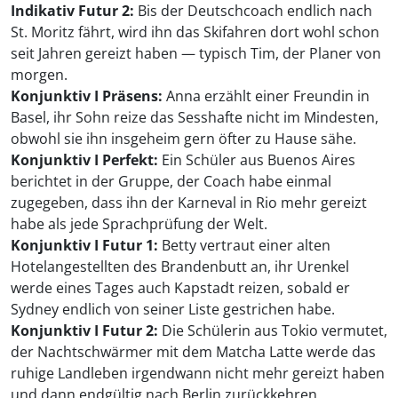
Indikativ Futur 2:
Bis der Deutschcoach endlich nach
St. Moritz fährt, wird ihn das Skifahren dort wohl schon
seit Jahren gereizt haben — typisch Tim, der Planer von
morgen.
Konjunktiv I Präsens:
Anna erzählt einer Freundin in
Basel, ihr Sohn reize das Sesshafte nicht im Mindesten,
obwohl sie ihn insgeheim gern öfter zu Hause sähe.
Konjunktiv I Perfekt:
Ein Schüler aus Buenos Aires
berichtet in der Gruppe, der Coach habe einmal
zugegeben, dass ihn der Karneval in Rio mehr gereizt
habe als jede Sprachprüfung der Welt.
Konjunktiv I Futur 1:
Betty vertraut einer alten
Hotelangestellten des Brandenbutt an, ihr Urenkel
werde eines Tages auch Kapstadt reizen, sobald er
Sydney endlich von seiner Liste gestrichen habe.
Konjunktiv I Futur 2:
Die Schülerin aus Tokio vermutet,
der Nachtschwärmer mit dem Matcha Latte werde das
ruhige Landleben irgendwann nicht mehr gereizt haben
und dann endgültig nach Berlin zurückkehren.