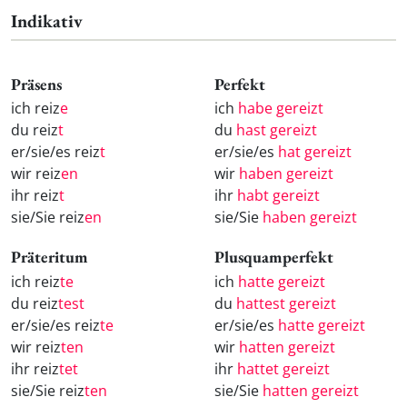
Indikativ
Präsens
Perfekt
ich reiz
e
ich
habe gereizt
du reiz
t
du
hast gereizt
er/sie/es reiz
t
er/sie/es
hat gereizt
wir reiz
en
wir
haben gereizt
ihr reiz
t
ihr
habt gereizt
sie/Sie reiz
en
sie/Sie
haben gereizt
Präteritum
Plusquamperfekt
ich reiz
te
ich
hatte gereizt
du reiz
test
du
hattest gereizt
er/sie/es reiz
te
er/sie/es
hatte gereizt
wir reiz
ten
wir
hatten gereizt
ihr reiz
tet
ihr
hattet gereizt
sie/Sie reiz
ten
sie/Sie
hatten gereizt