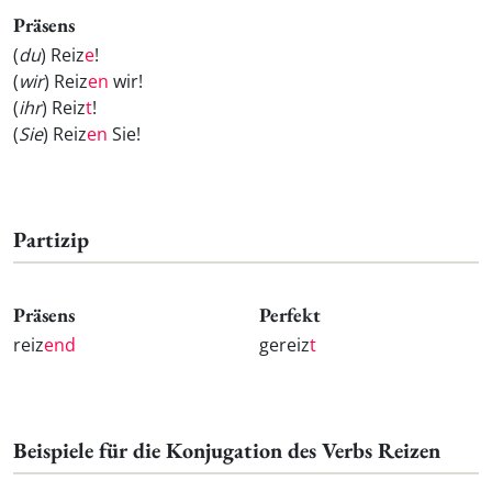
Präsens
(
du
) Reiz
e
!
(
wir
) Reiz
en
wir!
(
ihr
) Reiz
t
!
(
Sie
) Reiz
en
Sie!
Partizip
Präsens
Perfekt
reiz
end
gereiz
t
Beispiele für die Konjugation des Verbs Reizen