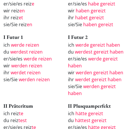
er/sie/es reiz
e
er/sie/es
habe gereizt
wir reiz
en
wir
haben gereizt
ihr reiz
et
ihr
habet gereizt
sie/Sie reiz
en
sie/Sie
haben gereizt
I Futur 1
I Futur 2
ich
werde reizen
ich
werde gereizt haben
du
werdest reizen
du
werdest gereizt haben
er/sie/es
werde reizen
er/sie/es
werde gereizt
wir
werden reizen
haben
ihr
werdet reizen
wir
werden gereizt haben
sie/Sie
werden reizen
ihr
werdet gereizt haben
sie/Sie
werden gereizt
haben
II Präteritum
II Plusquamperfekt
ich reiz
te
ich
hätte gereizt
du reiz
test
du
hättest gereizt
er/sie/es reiz
te
er/sie/es
hätte gereizt