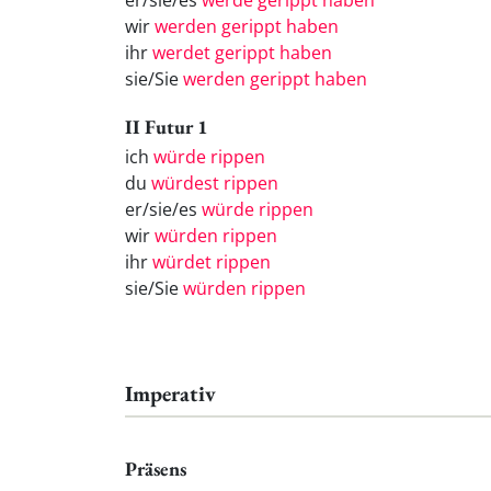
er/sie/es
werde gerippt haben
wir
werden gerippt haben
ihr
werdet gerippt haben
sie/Sie
werden gerippt haben
II Futur 1
ich
würde rippen
du
würdest rippen
er/sie/es
würde rippen
wir
würden rippen
ihr
würdet rippen
sie/Sie
würden rippen
Imperativ
Präsens