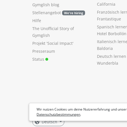
California
Gymglish blog
Französisch ler
Stellenangebot
We're hiring
Frantastique
Hilfe
Spanisch lerne
The Unofficial Story of
Hotel Borbollón
Gymglish
Italienisch ler
Projekt 'Social Impact'
Baldoria
Presseraum
Deutsch lernen
Status
Wunderbla
Wir nutzen Cookies um deine Nutzererfahrung und unser
Datenschutzbestimmungen
.
Deutsch