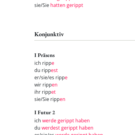
sie/Sie
hatten gerippt
Konjunktiv
I Präsens
ich ripp
e
du ripp
est
er/sie/es ripp
e
wir ripp
en
ihr ripp
et
sie/Sie ripp
en
I Futur 2
ich
werde gerippt haben
du
werdest gerippt haben