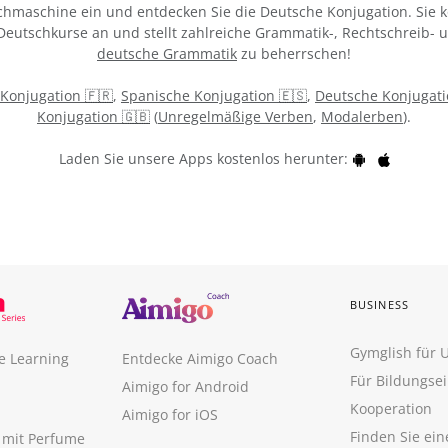
chmaschine ein und entdecken Sie die Deutsche Konjugation. Sie k
 Deutschkurse an und stellt zahlreiche Grammatik-, Rechtschreib-
deutsche Grammatik
zu beherrschen!
 Konjugation 🇫🇷
,
Spanische Konjugation 🇪🇸
,
Deutsche Konjugati
Konjugation 🇬🇧
(
Unregelmäßige Verben
,
Modalerben
).
Laden Sie unsere Apps kostenlos herunter:
BUSINESS
Gymglish für
e Learning
Entdecke Aimigo Coach
Für Bildungse
Aimigo for Android
Kooperation
Aimigo for iOS
Finden Sie ei
n mit Perfume