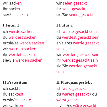
wir sack
en
wir
seien gesackt
ihr sack
et
ihr
seiet gesackt
sie/Sie sack
en
sie/Sie
seien gesackt
I Futur 1
I Futur 2
ich
werde sacken
ich
werde gesackt sein
du
werdest sacken
du
werdest gesackt sein
er/sie/es
werde sacken
er/sie/es
werde gesackt
wir
werden sacken
sein
ihr
werdet sacken
wir
werden gesackt sein
sie/Sie
werden sacken
ihr
werdet gesackt sein
sie/Sie
werden gesackt
sein
II Präteritum
II Plusquamperfekt
ich sack
te
ich
wäre gesackt
du sack
test
du
wärest gesackt
/ du
er/sie/es sack
te
wärst gesackt
wir sack
ten
er/sie/es
wäre gesackt