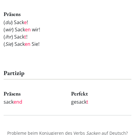
Präsens
(
du
) Sack
e
!
(
wir
) Sack
en
wir!
(
ihr
) Sack
t
!
(
Sie
) Sack
en
Sie!
Partizip
Präsens
Perfekt
sack
end
gesack
t
Probleme beim Konjugieren des Verbs
Sacken
auf Deutsch?