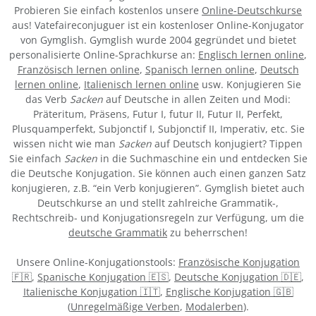
Probieren Sie einfach kostenlos unsere
Online-Deutschkurse
aus! Vatefaireconjuguer ist ein kostenloser Online-Konjugator
von Gymglish. Gymglish wurde 2004 gegründet und bietet
personalisierte Online-Sprachkurse an:
Englisch lernen online
,
Französisch lernen online
,
Spanisch lernen online
,
Deutsch
lernen online
,
Italienisch lernen online
usw. Konjugieren Sie
das Verb
Sacken
auf Deutsche in allen Zeiten und Modi:
Präteritum, Präsens, Futur I, futur II, Futur II, Perfekt,
Plusquamperfekt, Subjonctif I, Subjonctif II, Imperativ, etc. Sie
wissen nicht wie man
Sacken
auf Deutsch konjugiert? Tippen
Sie einfach
Sacken
in die Suchmaschine ein und entdecken Sie
die Deutsche Konjugation. Sie können auch einen ganzen Satz
konjugieren, z.B. “ein Verb konjugieren”. Gymglish bietet auch
Deutschkurse an und stellt zahlreiche Grammatik-,
Rechtschreib- und Konjugationsregeln zur Verfügung, um die
deutsche Grammatik
zu beherrschen!
Unsere Online-Konjugationstools:
Französische Konjugation
🇫🇷
,
Spanische Konjugation 🇪🇸
,
Deutsche Konjugation 🇩🇪
,
Italienische Konjugation 🇮🇹
,
Englische Konjugation 🇬🇧
(
Unregelmäßige Verben
,
Modalerben
).