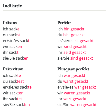
Indikativ
Präsens
Perfekt
ich sack
e
ich
bin gesackt
du sack
st
du
bist gesackt
er/sie/es sack
t
er/sie/es
ist gesackt
wir sack
en
wir
sind gesackt
ihr sack
t
ihr
seid gesackt
sie/Sie sack
en
sie/Sie
sind gesackt
Präteritum
Plusquamperfekt
ich sack
te
ich
war gesackt
du sack
test
du
warst gesackt
er/sie/es sack
te
er/sie/es
war gesackt
wir sack
ten
wir
waren gesackt
ihr sack
tet
ihr
wart gesackt
sie/Sie sack
ten
sie/Sie
waren gesackt