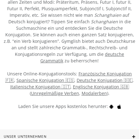
allen Zeiten und Modi: Präteritum, Präsens, Futur I, futur II,
Futur II, Perfekt, Plusquamperfekt, Subjonctif I, Subjonctif II,
Imperativ, etc. Sie wissen nicht wie man
Schanghaien
auf
Deutsch konjugiert? Tippen Sie einfach
Schanghaien
in die
Suchmaschine ein und entdecken Sie die Deutsche
Konjugation. Sie können auch einen ganzen Satz konjugieren,
z.B. “ein Verb konjugieren”. Gymglish bietet auch Deutschkurse
an und stellt zahlreiche Grammatik-, Rechtschreib- und
Konjugationsregeln zur Verfügung, um die
deutsche
Grammatik
zu beherrschen!
Unsere Online-Konjugationstools:
Französische Konjugation
🇫🇷
,
Spanische Konjugation 🇪🇸
,
Deutsche Konjugation 🇩🇪
,
Italienische Konjugation 🇮🇹
,
Englische Konjugation 🇬🇧
(
Unregelmäßige Verben
,
Modalerben
).
Laden Sie unsere Apps kostenlos herunter:
UNSER UNTERNEHMEN