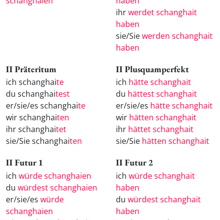
schanghaien
haben
ihr
werdet schanghait
haben
sie/Sie
werden schanghait
haben
II Präteritum
II Plusquamperfekt
ich schanghai
te
ich
hätte schanghait
du schanghai
test
du
hättest schanghait
er/sie/es schanghai
te
er/sie/es
hätte schanghait
wir schanghai
ten
wir
hätten schanghait
ihr schanghai
tet
ihr
hättet schanghait
sie/Sie schanghai
ten
sie/Sie
hätten schanghait
II Futur 1
II Futur 2
ich
würde schanghaien
ich
würde schanghait
du
würdest schanghaien
haben
er/sie/es
würde
du
würdest schanghait
schanghaien
haben