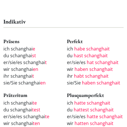
Indikativ
Präsens
Perfekt
ich schanghai
e
ich
habe schanghait
du schanghai
st
du
hast schanghait
er/sie/es schanghai
t
er/sie/es
hat schanghait
wir schanghai
en
wir
haben schanghait
ihr schanghai
t
ihr
habt schanghait
sie/Sie schanghai
en
sie/Sie
haben schanghait
Präteritum
Plusquamperfekt
ich schanghai
te
ich
hatte schanghait
du schanghai
test
du
hattest schanghait
er/sie/es schanghai
te
er/sie/es
hatte schanghait
wir schanghai
ten
wir
hatten schanghait