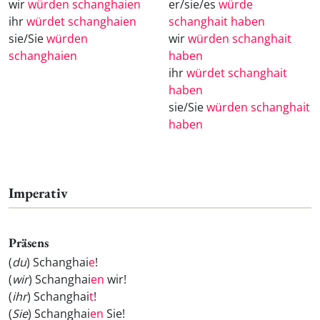
wir
würden schanghaien
er/sie/es
würde
ihr
würdet schanghaien
schanghait haben
sie/Sie
würden
wir
würden schanghait
schanghaien
haben
ihr
würdet schanghait
haben
sie/Sie
würden schanghait
haben
Imperativ
Präsens
(
du
) Schanghai
e
!
(
wir
) Schanghai
en
wir!
(
ihr
) Schanghai
t
!
(
Sie
) Schanghai
en
Sie!