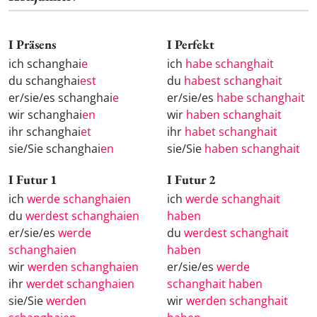
I Präsens
I Perfekt
ich schanghai
e
ich
habe schanghait
du schanghai
est
du
habest schanghait
er/sie/es schanghai
e
er/sie/es
habe schanghait
wir schanghai
en
wir
haben schanghait
ihr schanghai
et
ihr
habet schanghait
sie/Sie schanghai
en
sie/Sie
haben schanghait
I Futur 1
I Futur 2
ich
werde schanghaien
ich
werde schanghait
du
werdest schanghaien
haben
er/sie/es
werde
du
werdest schanghait
schanghaien
haben
wir
werden schanghaien
er/sie/es
werde
ihr
werdet schanghaien
schanghait haben
sie/Sie
werden
wir
werden schanghait