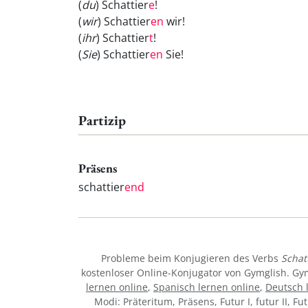
(
du
) Schattier
e
!
(
wir
) Schattier
en
wir!
(
ihr
) Schattier
t
!
(
Sie
) Schattier
en
Sie!
Partizip
Präsens
schattier
end
Probleme beim Konjugieren des Verbs
Schat
kostenloser Online-Konjugator von Gymglish. Gy
lernen online
,
Spanisch lernen online
,
Deutsch 
Modi: Präteritum, Präsens, Futur I, futur II, Fu