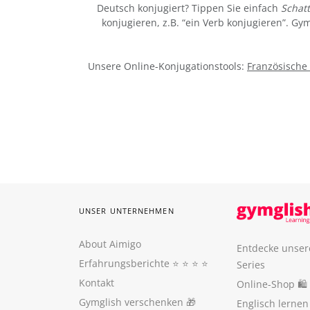
Deutsch konjugiert? Tippen Sie einfach
Schatt
konjugieren, z.B. “ein Verb konjugieren”. G
Unsere Online-Konjugationstools:
Französische
UNSER UNTERNEHMEN
About Aimigo
Entdecke unser
Erfahrungsberichte
⭐️ ⭐️ ⭐️ ⭐️
Series
Kontakt
Online-Shop 🛍
Gymglish verschenken
🎁
Englisch lerne