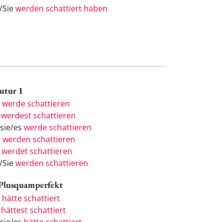
e/Sie
werden schattiert haben
Futur 1
h
werde schattieren
u
werdest schattieren
/sie/es
werde schattieren
r
werden schattieren
r
werdet schattieren
e/Sie
werden schattieren
 Plusquamperfekt
h
hätte schattiert
u
hättest schattiert