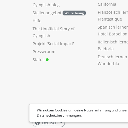
California
Gymglish blog
Französisch ler
Stellenangebot
We're hiring
Frantastique
Hilfe
Spanisch lerne
The Unofficial Story of
Hotel Borbollón
Gymglish
Italienisch ler
Projekt 'Social Impact'
Baldoria
Presseraum
Deutsch lernen
Status
Wunderbla
Wir nutzen Cookies um deine Nutzererfahrung und unser
Datenschutzbestimmungen
.
Deutsch