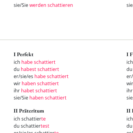
sie/Sie
werden schattieren
si
I Perfekt
I 
ich
habe schattiert
ic
du
habest schattiert
d
er/sie/es
habe schattiert
er
wir
haben schattiert
wi
ihr
habet schattiert
ih
sie/Sie
haben schattiert
si
II Präteritum
II
ich schattier
te
ic
du schattier
test
d