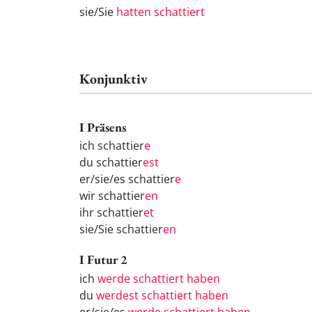
sie/Sie
hatten schattiert
Konjunktiv
I Präsens
ich schattier
e
du schattier
est
er/sie/es schattier
e
wir schattier
en
ihr schattier
et
sie/Sie schattier
en
I Futur 2
ich
werde schattiert haben
du
werdest schattiert haben