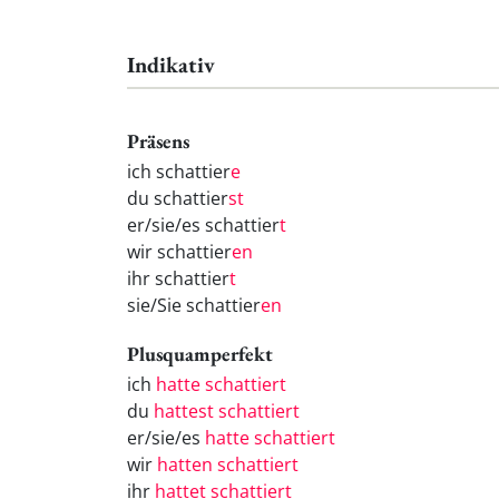
Indikativ
Präsens
ich schattier
e
du schattier
st
er/sie/es schattier
t
wir schattier
en
ihr schattier
t
sie/Sie schattier
en
Plusquamperfekt
ich
hatte schattiert
du
hattest schattiert
er/sie/es
hatte schattiert
wir
hatten schattiert
ihr
hattet schattiert