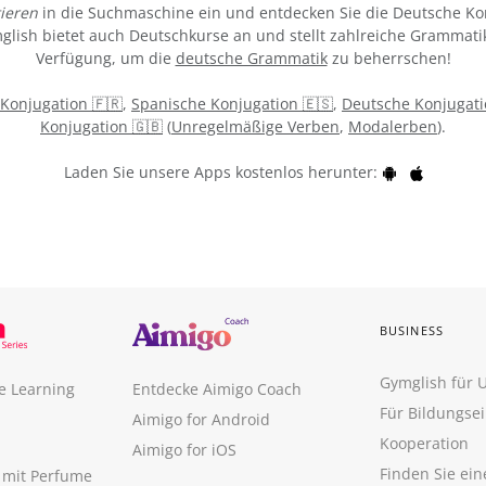
ieren
in die Suchmaschine ein und entdecken Sie die Deutsche Ko
ymglish bietet auch Deutschkurse an und stellt zahlreiche Grammati
Verfügung, um die
deutsche Grammatik
zu beherrschen!
 Konjugation 🇫🇷
,
Spanische Konjugation 🇪🇸
,
Deutsche Konjugati
Konjugation 🇬🇧
(
Unregelmäßige Verben
,
Modalerben
).
Laden Sie unsere Apps kostenlos herunter:
BUSINESS
Gymglish für
e Learning
Entdecke Aimigo Coach
Für Bildungse
Aimigo for Android
Kooperation
Aimigo for iOS
Finden Sie ei
n mit Perfume