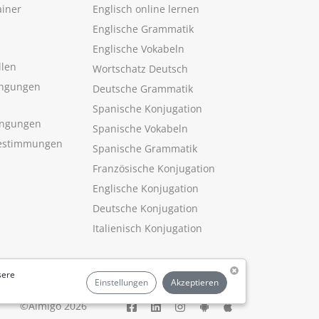
ainer
Englisch online lernen
Englische Grammatik
Englische Vokabeln
llen
Wortschatz Deutsch
ngungen
Deutsche Grammatik
Spanische Konjugation
ingungen
Spanische Vokabeln
estimmungen
Spanische Grammatik
Französische Konjugation
Englische Konjugation
Deutsche Konjugation
Italienisch Konjugation
sere
Einstellungen
Akzeptieren
©Aimigo 2026