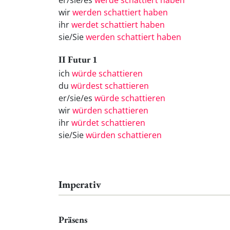
er/sie/es
werde schattiert haben
wir
werden schattiert haben
ihr
werdet schattiert haben
sie/Sie
werden schattiert haben
II Futur 1
ich
würde schattieren
du
würdest schattieren
er/sie/es
würde schattieren
wir
würden schattieren
ihr
würdet schattieren
sie/Sie
würden schattieren
Imperativ
Präsens