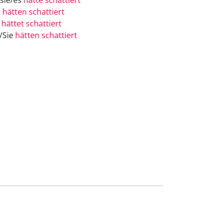
/sie/es
hätte schattiert
r
hätten schattiert
r
hättet schattiert
e/Sie
hätten schattiert