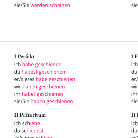
sie/Sie
werden scheinen
si
I Perfekt
I 
ich
habe geschienen
ic
du
habest geschienen
d
er/sie/es
habe geschienen
er
wir
haben geschienen
wi
ihr
habet geschienen
ih
sie/Sie
haben geschienen
si
II Präteritum
II
ich sch
iene
ic
du sch
ienest
d