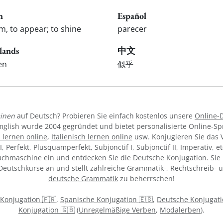
h
Español
m, to appear; to shine
parecer
lands
中文
en
似乎
inen
auf Deutsch? Probieren Sie einfach kostenlos unsere
Online-
mglish wurde 2004 gegründet und bietet personalisierte Online-S
 lernen online
,
Italienisch lernen online
usw. Konjugieren Sie das
II, Perfekt, Plusquamperfekt, Subjonctif I, Subjonctif II, Imperativ,
uchmaschine ein und entdecken Sie die Deutsche Konjugation. Sie 
 Deutschkurse an und stellt zahlreiche Grammatik-, Rechtschreib-
deutsche Grammatik
zu beherrschen!
 Konjugation 🇫🇷
,
Spanische Konjugation 🇪🇸
,
Deutsche Konjugati
Konjugation 🇬🇧
(
Unregelmäßige Verben
,
Modalerben
).