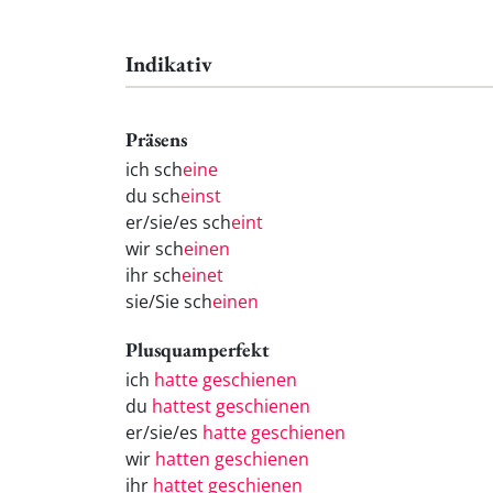
Indikativ
Präsens
ich sch
eine
du sch
einst
er/sie/es sch
eint
wir sch
einen
ihr sch
einet
sie/Sie sch
einen
Plusquamperfekt
ich
hatte geschienen
du
hattest geschienen
er/sie/es
hatte geschienen
wir
hatten geschienen
ihr
hattet geschienen