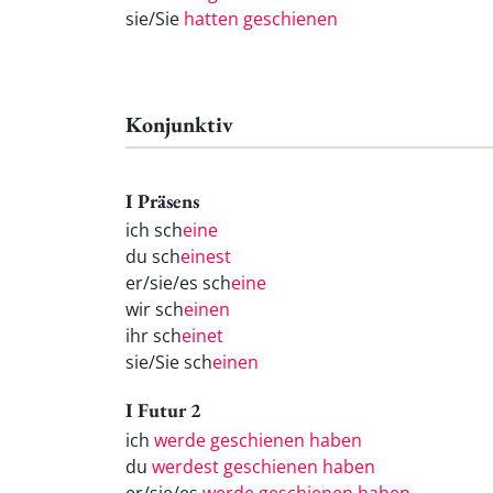
sie/Sie
hatten geschienen
Konjunktiv
I Präsens
ich sch
eine
du sch
einest
er/sie/es sch
eine
wir sch
einen
ihr sch
einet
sie/Sie sch
einen
I Futur 2
ich
werde geschienen haben
du
werdest geschienen haben