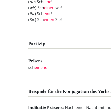
(
du
) Sch
eine
!
(
wir
) Sch
einen
wir!
(
ihr
) Sch
eint
!
(
Sie
) Sch
einen
Sie!
Partizip
Präsens
sch
einend
Beispiele für die Konjugation des Verbs
Indikativ Präsens:
Nach einer Nacht mit Ind