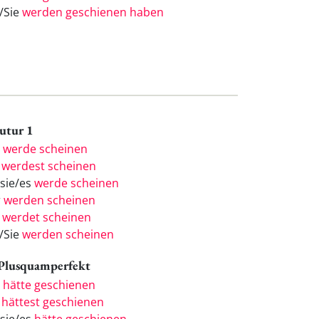
e/Sie
werden geschienen haben
Futur 1
h
werde scheinen
u
werdest scheinen
/sie/es
werde scheinen
r
werden scheinen
r
werdet scheinen
e/Sie
werden scheinen
 Plusquamperfekt
h
hätte geschienen
u
hättest geschienen