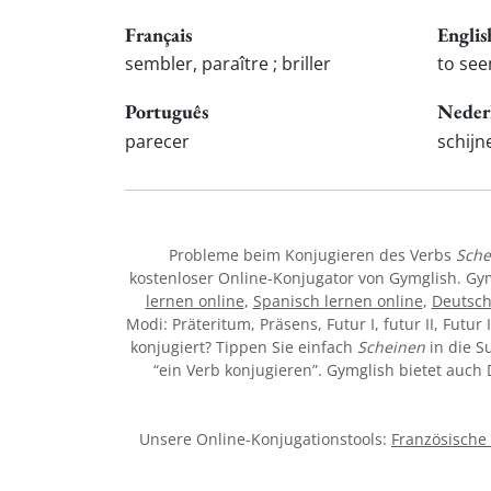
Français
Englis
sembler, paraître ; briller
to see
Português
Neder
parecer
schijn
Probleme beim Konjugieren des Verbs
Sche
kostenloser Online-Konjugator von Gymglish. Gy
lernen online
,
Spanisch lernen online
,
Deutsch
Modi: Präteritum, Präsens, Futur I, futur II, Futur 
konjugiert? Tippen Sie einfach
Scheinen
in die S
“ein Verb konjugieren”. Gymglish bietet auch
Unsere Online-Konjugationstools:
Französische