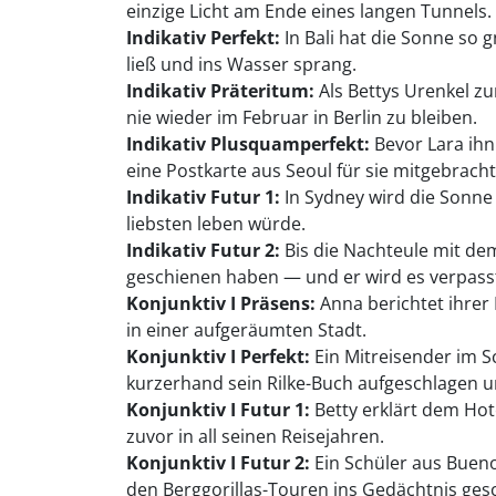
einzige Licht am Ende eines langen Tunnels.
Indikativ Perfekt:
In Bali hat die Sonne so 
ließ und ins Wasser sprang.
Indikativ Präteritum:
Als Bettys Urenkel zu
nie wieder im Februar in Berlin zu bleiben.
Indikativ Plusquamperfekt:
Bevor Lara ihn
eine Postkarte aus Seoul für sie mitgebracht
Indikativ Futur 1:
In Sydney wird die Sonne
liebsten leben würde.
Indikativ Futur 2:
Bis die Nachteule mit de
geschienen haben — und er wird es verpass
Konjunktiv I Präsens:
Anna berichtet ihrer 
in einer aufgeräumten Stadt.
Konjunktiv I Perfekt:
Ein Mitreisender im S
kurzerhand sein Rilke-Buch aufgeschlagen u
Konjunktiv I Futur 1:
Betty erklärt dem Hot
zuvor in all seinen Reisejahren.
Konjunktiv I Futur 2:
Ein Schüler aus Bueno
den Berggorillas-Touren ins Gedächtnis ges