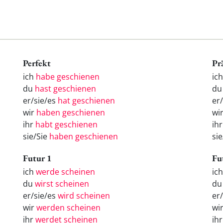
Perfekt
Pr
ich
habe geschienen
ic
du
hast geschienen
du
er/sie/es
hat geschienen
er
wir
haben geschienen
wi
ihr
habt geschienen
ihr
sie/Sie
haben geschienen
sie
Futur 1
Fu
ich
werde scheinen
ic
du
wirst scheinen
d
er/sie/es
wird scheinen
er
wir
werden scheinen
wi
ihr
werdet scheinen
ih