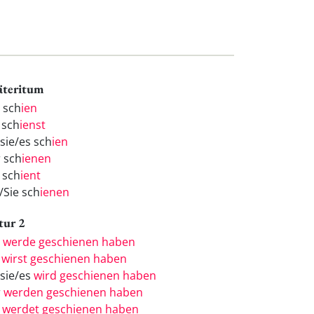
äteritum
h sch
ien
 sch
ienst
/sie/es sch
ien
r sch
ienen
 sch
ient
/Sie sch
ienen
tur 2
h
werde geschienen haben
u
wirst geschienen haben
/sie/es
wird geschienen haben
r
werden geschienen haben
r
werdet geschienen haben