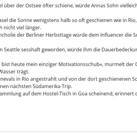
ber der Ostsee öfter schiene, würde Annas Sohn vielleicht 
asel die Sonne wenigstens halb so oft geschienen wie in Rio,
nicht viel länger.
cholie der Berliner Herbsttage würde dem Influencer die 
 in Seattle sesshaft geworden, würde ihm die Dauerbedecku
u bist heute mein einziger Motivationsschub«, murmelt der
Wasser trägt.
evals in Rio angestrahlt und von der dort geschienenen So
nen nächsten Südamerika-Trip.
ammlung auf dem Hostel-Tisch in Goa scheinend, erinnert d