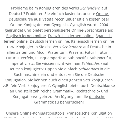
Probleme beim Konjugieren des Verbs
Schlendern
auf
Deutsch? Probieren Sie einfach kostenlos unsere
Online-
Deutschkurse
aus! Vatefaireconjuguer ist ein kostenloser
Online-Konjugator von Gymglish. Gymglish wurde 2004
gegründet und bietet personalisierte Online-Sprachkurse an:
Englisch lernen online
,
Französisch lernen online
,
Spanisch
lernen online
,
Deutsch lernen online
,
Italienisch lernen online
usw. Konjugieren Sie das Verb
Schlendern
auf Deutsche in
allen Zeiten und Modi: Präteritum, Präsens, Futur I, futur II,
Futur II, Perfekt, Plusquamperfekt, Subjonctif I, Subjonctif II,
Imperativ, etc. Sie wissen nicht wie man
Schlendern
auf
Deutsch konjugiert? Tippen Sie einfach
Schlendern
in die
Suchmaschine ein und entdecken Sie die Deutsche
Konjugation. Sie können auch einen ganzen Satz konjugieren,
z.B. “ein Verb konjugieren”. Gymglish bietet auch Deutschkurse
an und stellt zahlreiche Grammatik-, Rechtschreib- und
Konjugationsregeln zur Verfügung, um die
deutsche
Grammatik
zu beherrschen!
Unsere Online-Konjugationstools:
Französische Konjugation