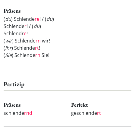
Präsens
(
du
) Schlende
re
! / (
du
)
Schlende
r
! / (
du
)
Schlendr
e
!
(
wir
) Schlende
rn
wir!
(
ihr
) Schlende
rt
!
(
Sie
) Schlende
rn
Sie!
Partizip
Präsens
Perfekt
schlende
rnd
geschlende
rt