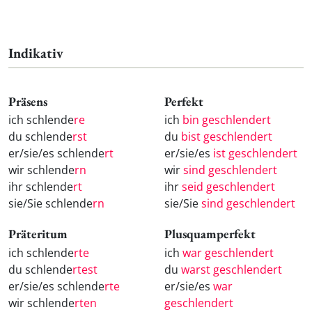
Indikativ
Präsens
Perfekt
ich schlende
re
ich
bin geschlendert
du schlende
rst
du
bist geschlendert
er/sie/es schlende
rt
er/sie/es
ist geschlendert
wir schlende
rn
wir
sind geschlendert
ihr schlende
rt
ihr
seid geschlendert
sie/Sie schlende
rn
sie/Sie
sind geschlendert
Präteritum
Plusquamperfekt
ich schlende
rte
ich
war geschlendert
du schlende
rtest
du
warst geschlendert
er/sie/es schlende
rte
er/sie/es
war
wir schlende
rten
geschlendert