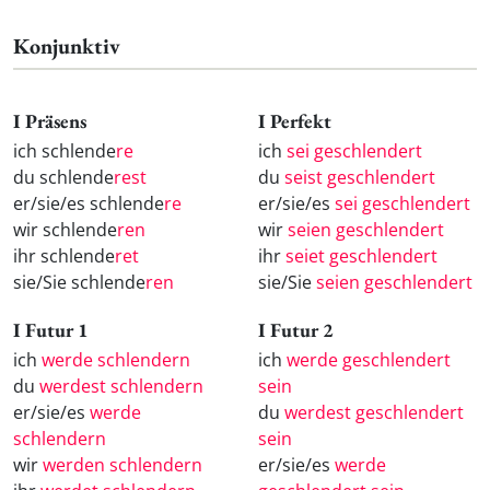
Konjunktiv
I Präsens
I Perfekt
ich schlende
re
ich
sei geschlendert
du schlende
rest
du
seist geschlendert
er/sie/es schlende
re
er/sie/es
sei geschlendert
wir schlende
ren
wir
seien geschlendert
ihr schlende
ret
ihr
seiet geschlendert
sie/Sie schlende
ren
sie/Sie
seien geschlendert
I Futur 1
I Futur 2
ich
werde schlendern
ich
werde geschlendert
du
werdest schlendern
sein
er/sie/es
werde
du
werdest geschlendert
schlendern
sein
wir
werden schlendern
er/sie/es
werde