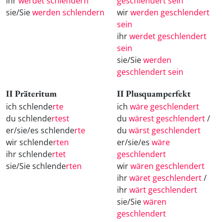
ihr
werdet schlendern
geschlendert sein
sie/Sie
werden schlendern
wir
werden geschlendert
sein
ihr
werdet geschlendert
sein
sie/Sie
werden
geschlendert sein
II Präteritum
II Plusquamperfekt
ich schlende
rte
ich
wäre geschlendert
du schlende
rtest
du
wärest geschlendert
/
er/sie/es schlende
rte
du
wärst geschlendert
wir schlende
rten
er/sie/es
wäre
ihr schlende
rtet
geschlendert
sie/Sie schlende
rten
wir
wären geschlendert
ihr
wäret geschlendert
/
ihr
wärt geschlendert
sie/Sie
wären
geschlendert