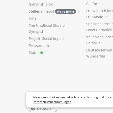
California
Gymglish blog
Französisch ler
Stellenangebot
We're hiring
Frantastique
Hilfe
Spanisch lerne
The Unofficial Story of
Hotel Borbollón
Gymglish
Italienisch ler
Projekt 'Social Impact'
Baldoria
Presseraum
Deutsch lernen
Status
Wunderbla
Wir nutzen Cookies um deine Nutzererfahrung und unser
Datenschutzbestimmungen
.
Deutsch