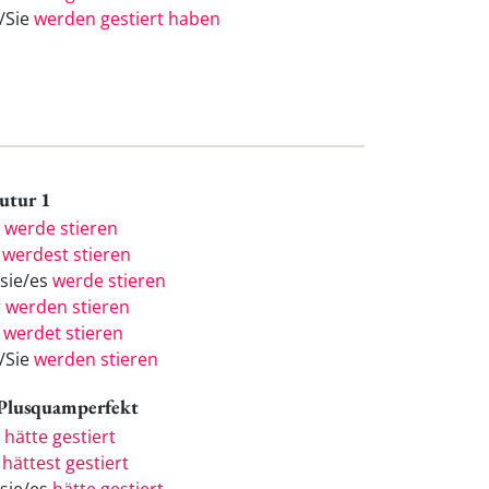
e/Sie
werden gestiert haben
Futur 1
h
werde stieren
u
werdest stieren
/sie/es
werde stieren
r
werden stieren
r
werdet stieren
e/Sie
werden stieren
 Plusquamperfekt
h
hätte gestiert
u
hättest gestiert