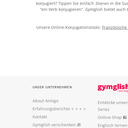
konjugiert? Tippen Sie einfach
Stieren
in die Su
“ein Verb konjugieren”. Gymglish bietet auch
Unsere Online-Konjugationstools:
Französische
UNSER UNTERNEHMEN
About Aimigo
Entdecke unser
Erfahrungsberichte
⭐️ ⭐️ ⭐️ ⭐️
Series
Kontakt
Online-Shop 🛍
Gymglish verschenken
🎁
Englisch lerne