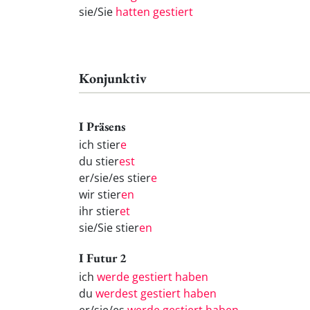
sie/Sie
hatten gestiert
Konjunktiv
I Präsens
ich stier
e
du stier
est
er/sie/es stier
e
wir stier
en
ihr stier
et
sie/Sie stier
en
I Futur 2
ich
werde gestiert haben
du
werdest gestiert haben