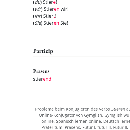
(
du
) Stier
e
!
(
wir
) Stier
en
wir!
(
ihr
) Stier
t
!
(
Sie
) Stier
en
Sie!
Partizip
Präsens
stier
end
Probleme beim Konjugieren des Verbs
Stieren
au
Online-Konjugator von Gymglish. Gymglish wur
online
,
Spanisch lernen online
,
Deutsch lerne
Präteritum, Präsens, Futur I, futur II, Futur I