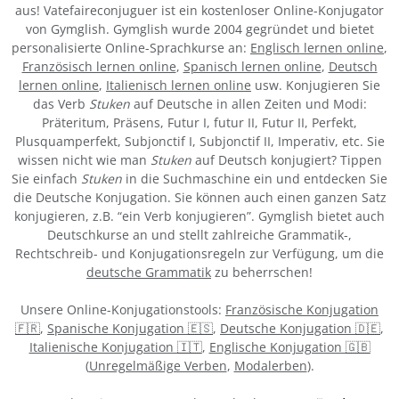
aus! Vatefaireconjuguer ist ein kostenloser Online-Konjugator
von Gymglish. Gymglish wurde 2004 gegründet und bietet
personalisierte Online-Sprachkurse an:
Englisch lernen online
,
Französisch lernen online
,
Spanisch lernen online
,
Deutsch
lernen online
,
Italienisch lernen online
usw. Konjugieren Sie
das Verb
Stuken
auf Deutsche in allen Zeiten und Modi:
Präteritum, Präsens, Futur I, futur II, Futur II, Perfekt,
Plusquamperfekt, Subjonctif I, Subjonctif II, Imperativ, etc. Sie
wissen nicht wie man
Stuken
auf Deutsch konjugiert? Tippen
Sie einfach
Stuken
in die Suchmaschine ein und entdecken Sie
die Deutsche Konjugation. Sie können auch einen ganzen Satz
konjugieren, z.B. “ein Verb konjugieren”. Gymglish bietet auch
Deutschkurse an und stellt zahlreiche Grammatik-,
Rechtschreib- und Konjugationsregeln zur Verfügung, um die
deutsche Grammatik
zu beherrschen!
Unsere Online-Konjugationstools:
Französische Konjugation
🇫🇷
,
Spanische Konjugation 🇪🇸
,
Deutsche Konjugation 🇩🇪
,
Italienische Konjugation 🇮🇹
,
Englische Konjugation 🇬🇧
(
Unregelmäßige Verben
,
Modalerben
).