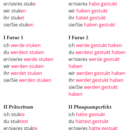
er/sie/es stuk
e
er/sie/es
habe gestukt
wir stuk
en
wir
haben gestukt
ihr stuk
et
ihr
habet gestukt
sie/Sie stuk
en
sie/Sie
haben gestukt
I Futur 1
I Futur 2
ich
werde stuken
ich
werde gestukt haben
du
werdest stuken
du
werdest gestukt haben
er/sie/es
werde stuken
er/sie/es
werde gestukt
wir
werden stuken
haben
ihr
werdet stuken
wir
werden gestukt haben
sie/Sie
werden stuken
ihr
werdet gestukt haben
sie/Sie
werden gestukt
haben
II Präteritum
II Plusquamperfekt
ich stuk
te
ich
hätte gestukt
du stuk
test
du
hättest gestukt
er/sie/es stuk
te
er/sie/es
hätte gestukt