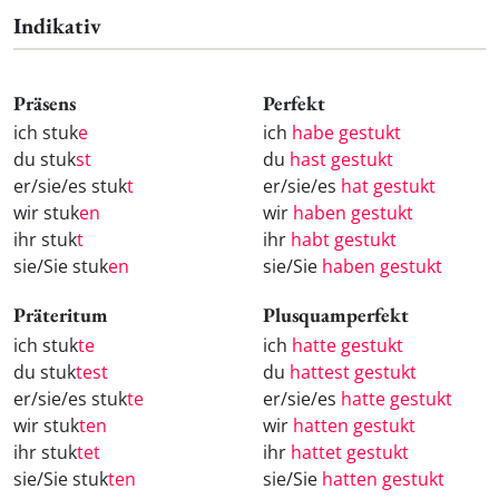
Indikativ
Präsens
Perfekt
ich stuk
e
ich
habe gestukt
du stuk
st
du
hast gestukt
er/sie/es stuk
t
er/sie/es
hat gestukt
wir stuk
en
wir
haben gestukt
ihr stuk
t
ihr
habt gestukt
sie/Sie stuk
en
sie/Sie
haben gestukt
Präteritum
Plusquamperfekt
ich stuk
te
ich
hatte gestukt
du stuk
test
du
hattest gestukt
er/sie/es stuk
te
er/sie/es
hatte gestukt
wir stuk
ten
wir
hatten gestukt
ihr stuk
tet
ihr
hattet gestukt
sie/Sie stuk
ten
sie/Sie
hatten gestukt