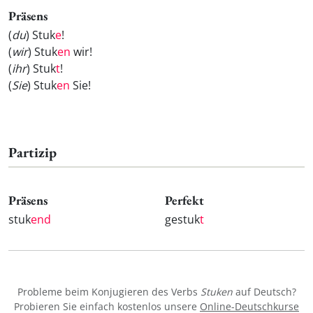
Präsens
(
du
) Stuk
e
!
(
wir
) Stuk
en
wir!
(
ihr
) Stuk
t
!
(
Sie
) Stuk
en
Sie!
Partizip
Präsens
Perfekt
stuk
end
gestuk
t
Probleme beim Konjugieren des Verbs
Stuken
auf Deutsch?
Probieren Sie einfach kostenlos unsere
Online-Deutschkurse