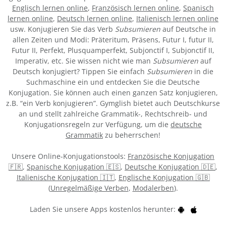
Englisch lernen online
,
Französisch lernen online
,
Spanisch
lernen online
,
Deutsch lernen online
,
Italienisch lernen online
usw. Konjugieren Sie das Verb
Subsumieren
auf Deutsche in
allen Zeiten und Modi: Präteritum, Präsens, Futur I, futur II,
Futur II, Perfekt, Plusquamperfekt, Subjonctif I, Subjonctif II,
Imperativ, etc. Sie wissen nicht wie man
Subsumieren
auf
Deutsch konjugiert? Tippen Sie einfach
Subsumieren
in die
Suchmaschine ein und entdecken Sie die Deutsche
Konjugation. Sie können auch einen ganzen Satz konjugieren,
z.B. “ein Verb konjugieren”. Gymglish bietet auch Deutschkurse
an und stellt zahlreiche Grammatik-, Rechtschreib- und
Konjugationsregeln zur Verfügung, um die
deutsche
Grammatik
zu beherrschen!
Unsere Online-Konjugationstools:
Französische Konjugation
🇫🇷
,
Spanische Konjugation 🇪🇸
,
Deutsche Konjugation 🇩🇪
,
Italienische Konjugation 🇮🇹
,
Englische Konjugation 🇬🇧
(
Unregelmäßige Verben
,
Modalerben
).
Laden Sie unsere Apps kostenlos herunter: