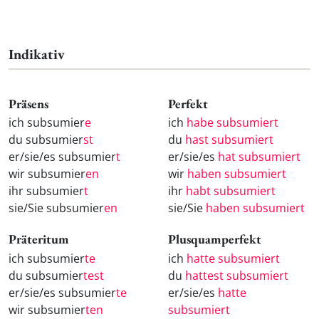
Indikativ
Präsens
Perfekt
ich subsumier
e
ich
habe subsumiert
du subsumier
st
du
hast subsumiert
er/sie/es subsumier
t
er/sie/es
hat subsumiert
wir subsumier
en
wir
haben subsumiert
ihr subsumier
t
ihr
habt subsumiert
sie/Sie subsumier
en
sie/Sie
haben subsumiert
Präteritum
Plusquamperfekt
ich subsumier
te
ich
hatte subsumiert
du subsumier
test
du
hattest subsumiert
er/sie/es subsumier
te
er/sie/es
hatte
wir subsumier
ten
subsumiert