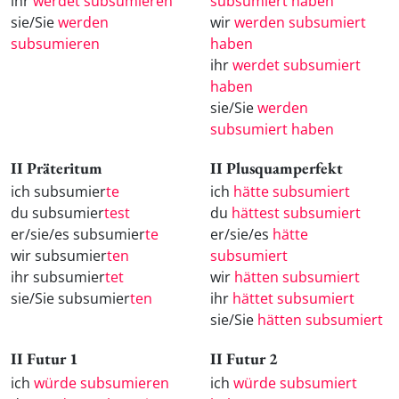
ihr
werdet subsumieren
subsumiert haben
sie/Sie
werden
wir
werden subsumiert
subsumieren
haben
ihr
werdet subsumiert
haben
sie/Sie
werden
subsumiert haben
II Präteritum
II Plusquamperfekt
ich subsumier
te
ich
hätte subsumiert
du subsumier
test
du
hättest subsumiert
er/sie/es subsumier
te
er/sie/es
hätte
wir subsumier
ten
subsumiert
ihr subsumier
tet
wir
hätten subsumiert
sie/Sie subsumier
ten
ihr
hättet subsumiert
sie/Sie
hätten subsumiert
II Futur 1
II Futur 2
ich
würde subsumieren
ich
würde subsumiert