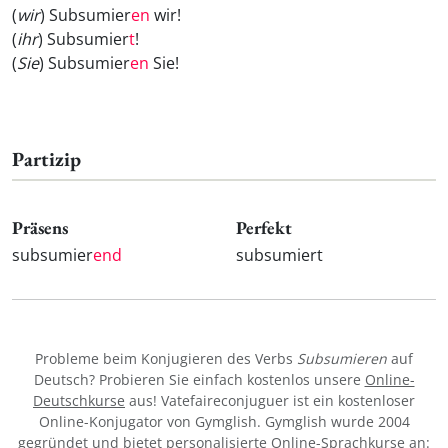
(
wir
) Subsumier
en
wir!
(
ihr
) Subsumier
t
!
(
Sie
) Subsumier
en
Sie!
Partizip
Präsens
Perfekt
subsumier
end
subsumiert
Probleme beim Konjugieren des Verbs
Subsumieren
auf
Deutsch? Probieren Sie einfach kostenlos unsere
Online-
Deutschkurse
aus! Vatefaireconjuguer ist ein kostenloser
Online-Konjugator von Gymglish. Gymglish wurde 2004
gegründet und bietet personalisierte Online-Sprachkurse an: