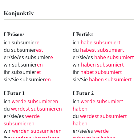
Konjunktiv
I Präsens
I Perfekt
ich subsumier
e
ich
habe subsumiert
du subsumier
est
du
habest subsumiert
er/sie/es subsumier
e
er/sie/es
habe subsumiert
wir subsumier
en
wir
haben subsumiert
ihr subsumier
et
ihr
habet subsumiert
sie/Sie subsumier
en
sie/Sie
haben subsumiert
I Futur 1
I Futur 2
ich
werde subsumieren
ich
werde subsumiert
du
werdest subsumieren
haben
er/sie/es
werde
du
werdest subsumiert
subsumieren
haben
wir
werden subsumieren
er/sie/es
werde