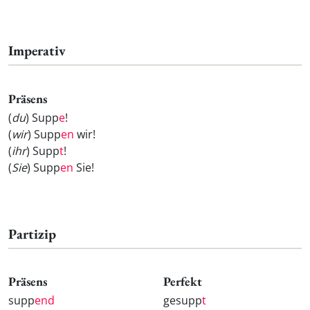
Imperativ
Präsens
(
du
) Supp
e
!
(
wir
) Supp
en
wir!
(
ihr
) Supp
t
!
(
Sie
) Supp
en
Sie!
Partizip
Präsens
Perfekt
supp
end
gesupp
t