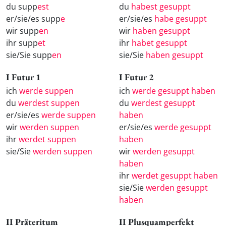
du supp
est
du
habest gesuppt
er/sie/es supp
e
er/sie/es
habe gesuppt
wir supp
en
wir
haben gesuppt
ihr supp
et
ihr
habet gesuppt
sie/Sie supp
en
sie/Sie
haben gesuppt
I Futur 1
I Futur 2
ich
werde suppen
ich
werde gesuppt haben
du
werdest suppen
du
werdest gesuppt
er/sie/es
werde suppen
haben
wir
werden suppen
er/sie/es
werde gesuppt
ihr
werdet suppen
haben
sie/Sie
werden suppen
wir
werden gesuppt
haben
ihr
werdet gesuppt haben
sie/Sie
werden gesuppt
haben
II Präteritum
II Plusquamperfekt