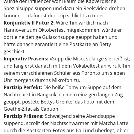
würde der Influencer wohl kaum die Kapverdische
Spezialsuppe suppen und dazu ein Reelsvideo drehen
können — dafür ist der Trip schlicht zu teuer.
Konjunktiv II Futur 2:
Wäre Tim wirklich nach
Hannover zum Oktoberfest mitgekommen, würde er
dort eine deftige Gulaschsuppe geuppt haben und
hätte danach garantiert eine Postkarte an Betty
geschickt.
Imperativ Präsens:
»Supp die Miso, solange sie heiß ist,
und fang erst danach mit dem Vokabeltest an!«, ruft Tim
seinem verschlafenen Schüler aus Toronto um sieben
Uhr morgens durchs Mikrofon zu.
Partizip Perfekt:
Die heiße Tomyum-Suppe auf dem
Nachtmarkt in Bangkok in einem einzigen langen Zug
geuppt, postete Bettys Urenkel das Foto mit dem
Goethe-Zitat als Caption.
Partizip Präsens:
Schweigend seine Abendsuppe
suppend, scrollt der Nachtschwärmer mit Matcha Latte
durch die Postkarten-Fotos aus Bali und überlegt, ob er