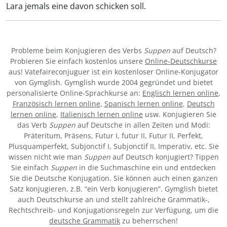
Lara jemals eine davon schicken soll.
Probleme beim Konjugieren des Verbs
Suppen
auf Deutsch?
Probieren Sie einfach kostenlos unsere
Online-Deutschkurse
aus! Vatefaireconjuguer ist ein kostenloser Online-Konjugator
von Gymglish. Gymglish wurde 2004 gegründet und bietet
personalisierte Online-Sprachkurse an:
Englisch lernen online
,
Französisch lernen online
,
Spanisch lernen online
,
Deutsch
lernen online
,
Italienisch lernen online
usw. Konjugieren Sie
das Verb
Suppen
auf Deutsche in allen Zeiten und Modi:
Präteritum, Präsens, Futur I, futur II, Futur II, Perfekt,
Plusquamperfekt, Subjonctif I, Subjonctif II, Imperativ, etc. Sie
wissen nicht wie man
Suppen
auf Deutsch konjugiert? Tippen
Sie einfach
Suppen
in die Suchmaschine ein und entdecken
Sie die Deutsche Konjugation. Sie können auch einen ganzen
Satz konjugieren, z.B. “ein Verb konjugieren”. Gymglish bietet
auch Deutschkurse an und stellt zahlreiche Grammatik-,
Rechtschreib- und Konjugationsregeln zur Verfügung, um die
deutsche Grammatik
zu beherrschen!