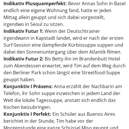
Indikativ Plusquamperfekt:
Bevor Annas Sohn in Basel
endlich eine eigene Wohnung fand, hatte er jeden
Mittag allein geuppt und sich dabei vorgestellt,
irgendwo in Seoul zu sitzen.
Indikativ Futur 1:
Wenn der Deutschtrainer
irgendwann in Kapstadt landet, wird er nach der ersten
Surf-Session eine dampfende Kürbissuppe suppen und
dabei den Sonnenuntergang über dem Atlantik filmen.
Indikativ Futur 2:
Bis Betty ihn im Brandenbutt Hotel
zum Abendessen erwartet, wird Tim auf dem Weg durch
den Berliner Park schon längst eine Streetfood-Suppe
geuppt haben.
Konjunktiv I Präsens:
Anna erzählt der Nachbarin am
Telefon, ihr Sohn suppe inzwischen in jedem Land der
Welt die lokale Tagessuppe, anstatt sich endlich das
Kochen beizubringen.
Konjunktiv I Perfekt:
Ein Schüler aus Buenos Aires
berichtet in der Stunde, Tim habe vor der
Morgenstunde eine ganze Schüssel Miso geuppt und