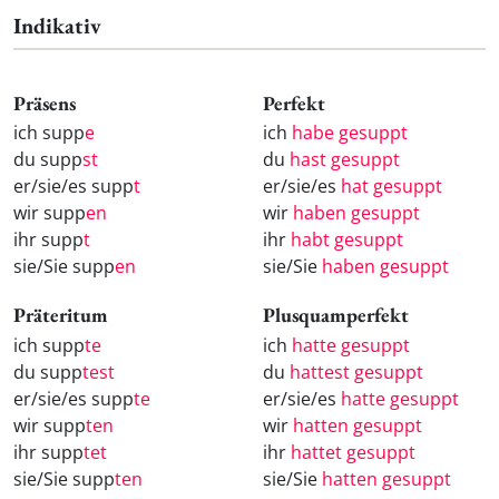
Indikativ
Präsens
Perfekt
ich supp
e
ich
habe gesuppt
du supp
st
du
hast gesuppt
er/sie/es supp
t
er/sie/es
hat gesuppt
wir supp
en
wir
haben gesuppt
ihr supp
t
ihr
habt gesuppt
sie/Sie supp
en
sie/Sie
haben gesuppt
Präteritum
Plusquamperfekt
ich supp
te
ich
hatte gesuppt
du supp
test
du
hattest gesuppt
er/sie/es supp
te
er/sie/es
hatte gesuppt
wir supp
ten
wir
hatten gesuppt
ihr supp
tet
ihr
hattet gesuppt
sie/Sie supp
ten
sie/Sie
hatten gesuppt