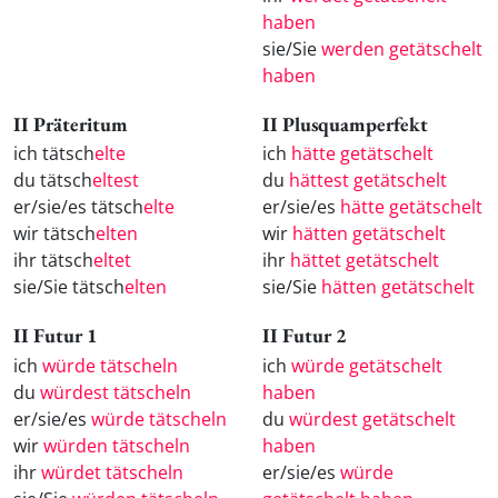
haben
sie/Sie
werden getätschelt
haben
II Präteritum
II Plusquamperfekt
ich tätsch
elte
ich
hätte getätschelt
du tätsch
eltest
du
hättest getätschelt
er/sie/es tätsch
elte
er/sie/es
hätte getätschelt
wir tätsch
elten
wir
hätten getätschelt
ihr tätsch
eltet
ihr
hättet getätschelt
sie/Sie tätsch
elten
sie/Sie
hätten getätschelt
II Futur 1
II Futur 2
ich
würde tätscheln
ich
würde getätschelt
du
würdest tätscheln
haben
er/sie/es
würde tätscheln
du
würdest getätschelt
wir
würden tätscheln
haben
ihr
würdet tätscheln
er/sie/es
würde