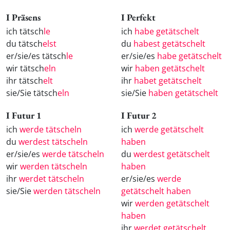
I Präsens
I Perfekt
ich tätsch
le
ich
habe getätschelt
du tätsch
elst
du
habest getätschelt
er/sie/es tätsch
le
er/sie/es
habe getätschelt
wir tätsch
eln
wir
haben getätschelt
ihr tätsch
elt
ihr
habet getätschelt
sie/Sie tätsch
eln
sie/Sie
haben getätschelt
I Futur 1
I Futur 2
ich
werde tätscheln
ich
werde getätschelt
du
werdest tätscheln
haben
er/sie/es
werde tätscheln
du
werdest getätschelt
wir
werden tätscheln
haben
ihr
werdet tätscheln
er/sie/es
werde
sie/Sie
werden tätscheln
getätschelt haben
wir
werden getätschelt
haben
ihr
werdet getätschelt