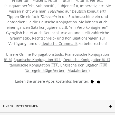
Präteritum, Präsens, Futur I, futur II, Futur II, Perfekt,
Plusquamperfekt, Subjonctif I, Subjonctif II, Imperativ, etc. Sie
wissen nicht wie man
Tätscheln
auf Deutsch konjugiert?
Tippen Sie einfach
Tätscheln
in die Suchmaschine ein und
entdecken Sie die Deutsche Konjugation. Sie können auch
einen ganzen Satz konjugieren, z.B. “ein Verb konjugieren”.
Gymglish bietet auch Deutschkurse an und stellt zahlreiche
Grammatik-, Rechtschreib- und Konjugationsregeln zur
Verfügung, um die
deutsche Grammatik
zu beherrschen!
Unsere Online-Konjugationstools:
Französische Konjugation
🇫🇷
,
Spanische Konjugation 🇪🇸
,
Deutsche Konjugation 🇩🇪
,
Italienische Konjugation 🇮🇹
,
Englische Konjugation 🇬🇧
(
Unregelmäßige Verben
,
Modalerben
).
Laden Sie unsere Apps kostenlos herunter:
UNSER UNTERNEHMEN