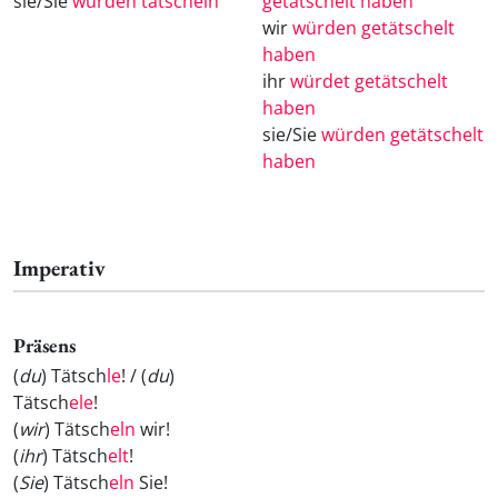
sie/Sie
würden tätscheln
getätschelt haben
wir
würden getätschelt
haben
ihr
würdet getätschelt
haben
sie/Sie
würden getätschelt
haben
Imperativ
Präsens
(
du
) Tätsch
le
! / (
du
)
Tätsch
ele
!
(
wir
) Tätsch
eln
wir!
(
ihr
) Tätsch
elt
!
(
Sie
) Tätsch
eln
Sie!