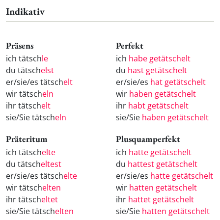
Indikativ
Präsens
Perfekt
ich tätsch
le
ich
habe getätschelt
du tätsch
elst
du
hast getätschelt
er/sie/es tätsch
elt
er/sie/es
hat getätschelt
wir tätsch
eln
wir
haben getätschelt
ihr tätsch
elt
ihr
habt getätschelt
sie/Sie tätsch
eln
sie/Sie
haben getätschelt
Präteritum
Plusquamperfekt
ich tätsch
elte
ich
hatte getätschelt
du tätsch
eltest
du
hattest getätschelt
er/sie/es tätsch
elte
er/sie/es
hatte getätschelt
wir tätsch
elten
wir
hatten getätschelt
ihr tätsch
eltet
ihr
hattet getätschelt
sie/Sie tätsch
elten
sie/Sie
hatten getätschelt