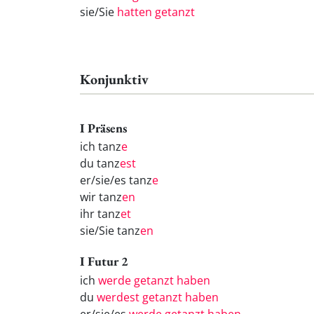
sie/Sie
hatten getanzt
Konjunktiv
I Präsens
ich tanz
e
du tanz
est
er/sie/es tanz
e
wir tanz
en
ihr tanz
et
sie/Sie tanz
en
I Futur 2
ich
werde getanzt haben
du
werdest getanzt haben