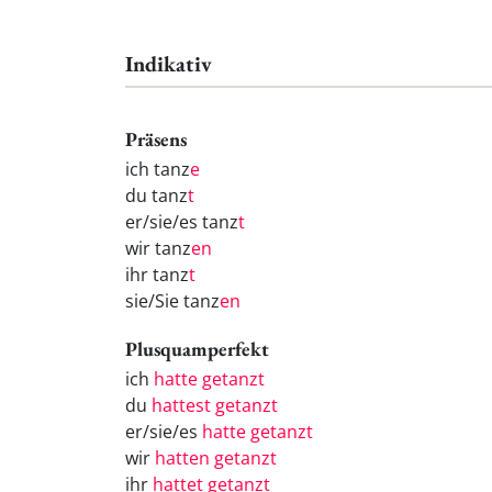
Indikativ
Präsens
ich tanz
e
du tanz
t
er/sie/es tanz
t
wir tanz
en
ihr tanz
t
sie/Sie tanz
en
Plusquamperfekt
ich
hatte getanzt
du
hattest getanzt
er/sie/es
hatte getanzt
wir
hatten getanzt
ihr
hattet getanzt