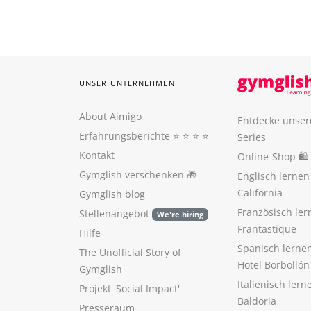
UNSER UNTERNEHMEN
About Aimigo
Entdecke unser
Erfahrungsberichte
⭐️ ⭐️ ⭐️ ⭐️
Series
Kontakt
Online-Shop 🛍
Gymglish verschenken
🎁
Englisch lerne
California
Gymglish blog
Französisch ler
Stellenangebot
We're hiring
Frantastique
Hilfe
Spanisch lerne
The Unofficial Story of
Hotel Borbollón
Gymglish
Italienisch ler
Projekt 'Social Impact'
Baldoria
Presseraum