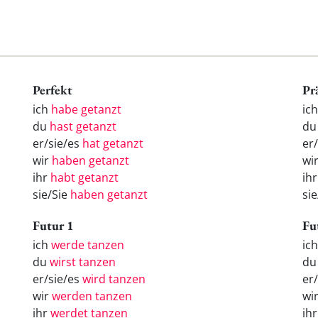
Perfekt
Pr
ich
habe getanzt
ic
du
hast getanzt
du
er/sie/es
hat getanzt
er
wir
haben getanzt
wi
ihr
habt getanzt
ihr
sie/Sie
haben getanzt
sie
Futur 1
Fu
ich
werde tanzen
ic
du
wirst tanzen
d
er/sie/es
wird tanzen
er
wir
werden tanzen
wi
ihr
werdet tanzen
ih