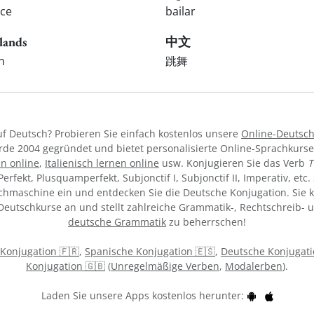
nce
bailar
lands
中文
n
跳舞
f Deutsch? Probieren Sie einfach kostenlos unsere
Online-Deutsc
de 2004 gegründet und bietet personalisierte Online-Sprachkurs
n online
,
Italienisch lernen online
usw. Konjugieren Sie das Verb
T
I, Perfekt, Plusquamperfekt, Subjonctif I, Subjonctif II, Imperativ, et
chmaschine ein und entdecken Sie die Deutsche Konjugation. Sie k
 Deutschkurse an und stellt zahlreiche Grammatik-, Rechtschreib-
deutsche Grammatik
zu beherrschen!
 Konjugation 🇫🇷
,
Spanische Konjugation 🇪🇸
,
Deutsche Konjugati
Konjugation 🇬🇧
(
Unregelmäßige Verben
,
Modalerben
).
Laden Sie unsere Apps kostenlos herunter: