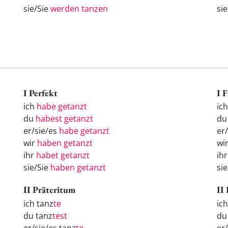
sie/Sie
werden tanzen
si
I Perfekt
I 
ich
habe getanzt
ic
du
habest getanzt
d
er/sie/es
habe getanzt
er
wir
haben getanzt
wi
ihr
habet getanzt
ih
sie/Sie
haben getanzt
si
II Präteritum
II
ich tanz
te
ic
du tanz
test
d