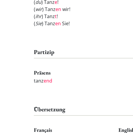
(
du
) Tanz
e
!
(
wir
) Tanz
en
wir!
(
ihr
) Tanz
t
!
(
Sie
) Tanz
en
Sie!
Partizip
Präsens
tanz
end
Übersetzung
Français
Englis