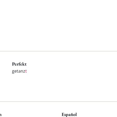
Perfekt
getanz
t
h
Español