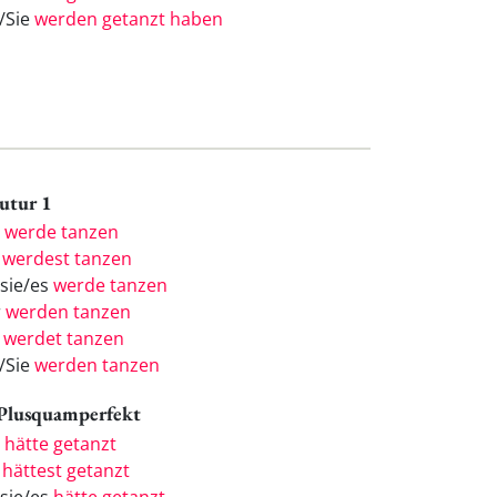
e/Sie
werden getanzt haben
Futur 1
h
werde tanzen
u
werdest tanzen
/sie/es
werde tanzen
r
werden tanzen
r
werdet tanzen
e/Sie
werden tanzen
 Plusquamperfekt
h
hätte getanzt
u
hättest getanzt