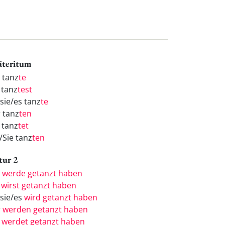
äteritum
h tanz
te
 tanz
test
/sie/es tanz
te
r tanz
ten
 tanz
tet
/Sie tanz
ten
tur 2
h
werde getanzt haben
u
wirst getanzt haben
/sie/es
wird getanzt haben
r
werden getanzt haben
r
werdet getanzt haben