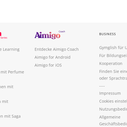
BUSINESS
Gymglish für
e Learning
Entdecke Aimigo Coach
Für Bildungse
Aimigo for Android
Kooperation
Aimigo for iOS
Finden Sie ei
n mit Perfume
oder Sprachtr
----
nen mit
Impressum
Cookies einste
n mit
Nutzungsbedi
nen mit Saga
Allgemeine
Geschäftsbed