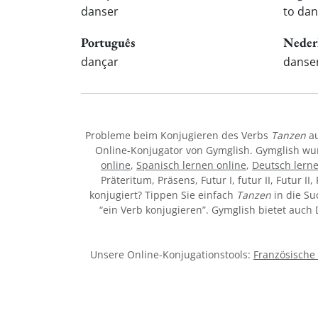
danser
to da
Português
Neder
dançar
danse
Probleme beim Konjugieren des Verbs
Tanzen
au
Online-Konjugator von Gymglish. Gymglish wur
online
,
Spanisch lernen online
,
Deutsch lerne
Präteritum, Präsens, Futur I, futur II, Futur I
konjugiert? Tippen Sie einfach
Tanzen
in die Su
“ein Verb konjugieren”. Gymglish bietet auch
Unsere Online-Konjugationstools:
Französische