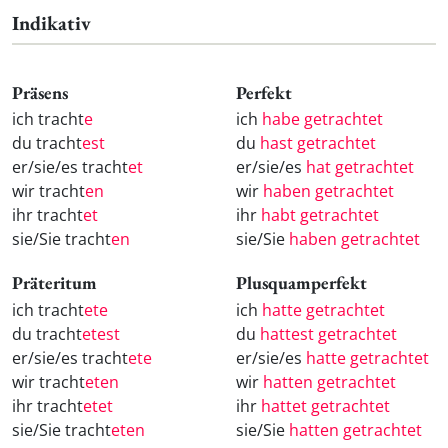
Indikativ
Präsens
Perfekt
ich tracht
e
ich
habe getrachtet
du tracht
est
du
hast getrachtet
er/sie/es tracht
et
er/sie/es
hat getrachtet
wir tracht
en
wir
haben getrachtet
ihr tracht
et
ihr
habt getrachtet
sie/Sie tracht
en
sie/Sie
haben getrachtet
Präteritum
Plusquamperfekt
ich tracht
ete
ich
hatte getrachtet
du tracht
etest
du
hattest getrachtet
er/sie/es tracht
ete
er/sie/es
hatte getrachtet
wir tracht
eten
wir
hatten getrachtet
ihr tracht
etet
ihr
hattet getrachtet
sie/Sie tracht
eten
sie/Sie
hatten getrachtet