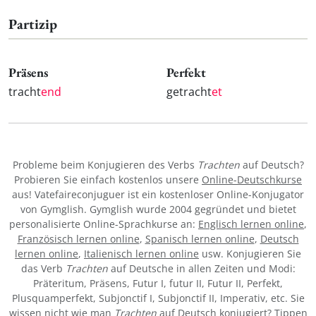
Partizip
Präsens
Perfekt
tracht
end
getracht
et
Probleme beim Konjugieren des Verbs
Trachten
auf Deutsch?
Probieren Sie einfach kostenlos unsere
Online-Deutschkurse
aus! Vatefaireconjuguer ist ein kostenloser Online-Konjugator
von Gymglish. Gymglish wurde 2004 gegründet und bietet
personalisierte Online-Sprachkurse an:
Englisch lernen online
,
Französisch lernen online
,
Spanisch lernen online
,
Deutsch
lernen online
,
Italienisch lernen online
usw. Konjugieren Sie
das Verb
Trachten
auf Deutsche in allen Zeiten und Modi:
Präteritum, Präsens, Futur I, futur II, Futur II, Perfekt,
Plusquamperfekt, Subjonctif I, Subjonctif II, Imperativ, etc. Sie
wissen nicht wie man
Trachten
auf Deutsch konjugiert? Tippen