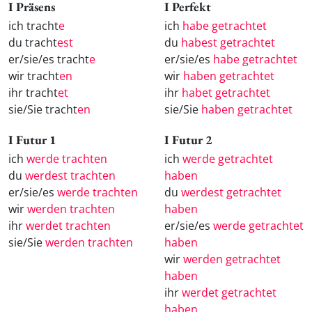
I Präsens
I Perfekt
ich tracht
e
ich
habe getrachtet
du tracht
est
du
habest getrachtet
er/sie/es tracht
e
er/sie/es
habe getrachtet
wir tracht
en
wir
haben getrachtet
ihr tracht
et
ihr
habet getrachtet
sie/Sie tracht
en
sie/Sie
haben getrachtet
I Futur 1
I Futur 2
ich
werde trachten
ich
werde getrachtet
du
werdest trachten
haben
er/sie/es
werde trachten
du
werdest getrachtet
wir
werden trachten
haben
ihr
werdet trachten
er/sie/es
werde getrachtet
sie/Sie
werden trachten
haben
wir
werden getrachtet
haben
ihr
werdet getrachtet
haben