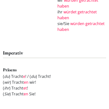
wir
würden getrachtet
haben
ihr
würdet getrachtet
haben
sie/Sie
würden getrachtet
haben
Imperativ
Präsens
(
du
) Tracht
e
! / (
du
) Tracht
!
(
wir
) Tracht
en
wir!
(
ihr
) Tracht
et
!
(
Sie
) Tracht
en
Sie!