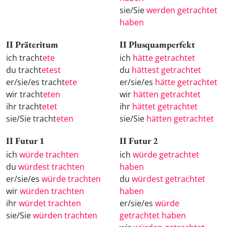
sie/Sie
werden getrachtet
haben
II Präteritum
II Plusquamperfekt
ich tracht
ete
ich
hätte getrachtet
du tracht
etest
du
hättest getrachtet
er/sie/es tracht
ete
er/sie/es
hätte getrachtet
wir tracht
eten
wir
hätten getrachtet
ihr tracht
etet
ihr
hättet getrachtet
sie/Sie tracht
eten
sie/Sie
hätten getrachtet
II Futur 1
II Futur 2
ich
würde trachten
ich
würde getrachtet
du
würdest trachten
haben
er/sie/es
würde trachten
du
würdest getrachtet
wir
würden trachten
haben
ihr
würdet trachten
er/sie/es
würde
sie/Sie
würden trachten
getrachtet haben